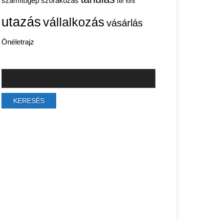
számítógép
szórakozás
tél
túra
utazás
vállalkozás
vásárlás
Önéletrajz