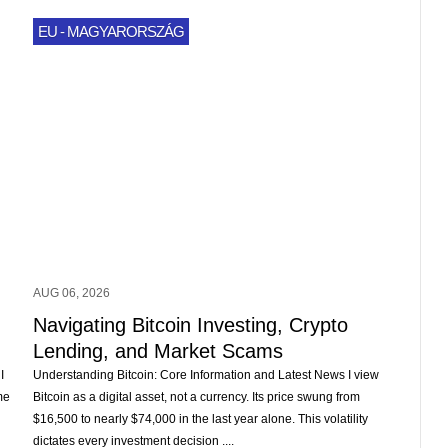
EU - MAGYARORSZÁG
AUG 06, 2026
g
Navigating Bitcoin Investing, Crypto
Lending, and Market Scams
I
Understanding Bitcoin: Core Information and Latest News I view
me
Bitcoin as a digital asset, not a currency. Its price swung from
$16,500 to nearly $74,000 in the last year alone. This volatility
dictates every investment decision ....