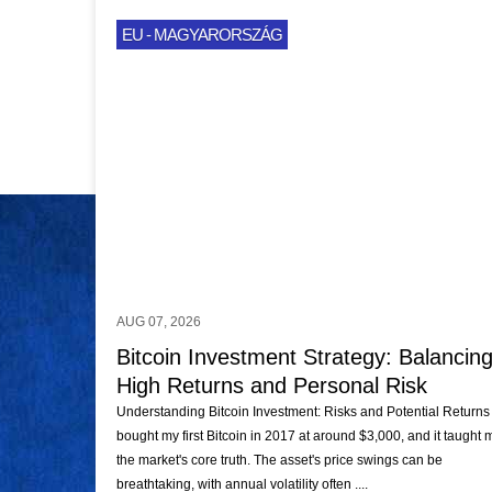
EU - MAGYARORSZÁG
AUG 07, 2026
Bitcoin Investment Strategy: Balancin
High Returns and Personal Risk
Understanding Bitcoin Investment: Risks and Potential Returns 
bought my first Bitcoin in 2017 at around $3,000, and it taught 
the market's core truth. The asset's price swings can be
breathtaking, with annual volatility often ....