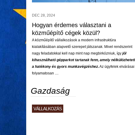
DEC 28, 2024
Hogyan érdemes választani a
közműépítő cégek közül?
A közműépítő vállalkozások a modern infrastruktúra
kialakításában alapvető szerepet játszanak. Mivel rendszerint
nagy feladatokkal kell nap mint nap megbirkózniuk, így
jól
kihasználható gépparkot tartanak fenn, amely nélkülözhetet
a hatékony és gyors munkavégzéshez.
Az ügyfelek elvárásai
folyamatosan ....
Gazdaság
VÁLLALKOZÁS