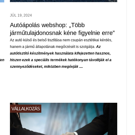
JÚL 19, 2024
Autóápolás webshop: „Több
járműtulajdonosnak kéne figyelnie erre”
Az autó külső és belső tisztítása nem csupán esztétikai kérdés,
hanem a jármű állapotának megőrzését is szolgálja.
Az
autótisztító készítmények használata kifejezetten hasznos,
len
hiszen ezek a speciális termékek hatékonyan távolítják el a
szennyeződéseket, miközben megóvják ....
VÁLLALKOZÁS