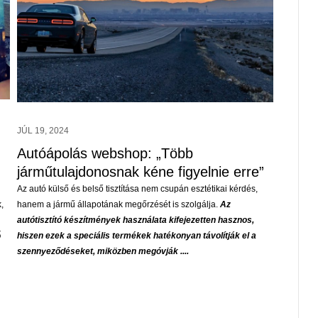
AUG 06, 2026
AUG 03, 
Navigating Bitcoin Investing, Crypto
Hướng
Lending, and Market Scams
nhất, 
cập
Understanding Bitcoin: Core Information and Latest News I
JÚL 19, 2024
view Bitcoin as a digital asset, not a currency. Its price swung
Hướng dẫn
from $16,500 to nearly $74,000 in the last year alone. This
Autóápolás webshop: „Több
Mu88
cổng
volatility dictates every investment decision ....
nhanh. Tr
járműtulajdonosnak kéne figyelnie erre”
nếu quên m
Az autó külső és belső tisztítása nem csupán esztétikai kérdés,
,
hanem a jármű állapotának megőrzését is szolgálja.
Az
autótisztító készítmények használata kifejezetten hasznos,
ő
hiszen ezek a speciális termékek hatékonyan távolítják el a
szennyeződéseket, miközben megóvják ....