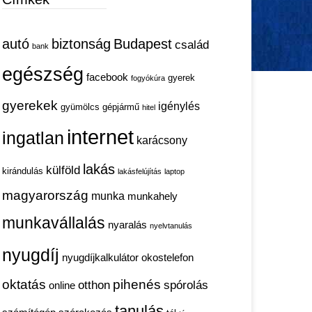
autó
biztonság
Budapest
család
bank
egészség
facebook
gyerek
fogyókúra
gyerekek
igénylés
gyümölcs
gépjármű
hitel
internet
ingatlan
karácsony
lakás
külföld
kirándulás
lakásfelújítás
laptop
magyarország
munka
munkahely
munkavállalás
nyaralás
nyelvtanulás
nyugdíj
nyugdíjkalkulátor
okostelefon
oktatás
pihenés
otthon
spórolás
online
tanulás