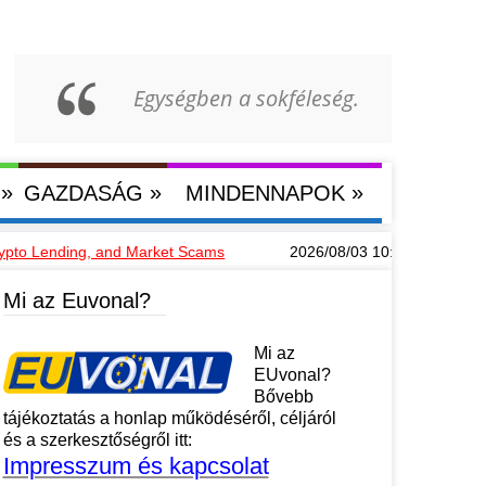
Egységben a sokféleség.
»
»
»
GAZDASÁG
MINDENNAPOK
g, and Market Scams
2026/08/03 10:36
Hướng dẫn mu88 đăng nh
AGYARORSZÁG
Mi az Euvonal?
Mi az
EUvonal?
Bővebb
tájékoztatás a honlap működéséről, céljáról
és a szerkesztőségről itt:
Impresszum és kapcsolat