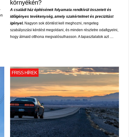
környékén?
.
A családi ház építésének folyamata rendkívül összetett és
en
időigényes tevékenység, amely szakértelmet és precizitást
igényel.
Nagyon sok döntést kell meghozni, rengeteg
szabályozási kérdést megoldani, és minden részletre odafigyelni,
hogy álmaid otthona megvalósulhasson. A tapasztalatok azt ....
FRISS HÍREK