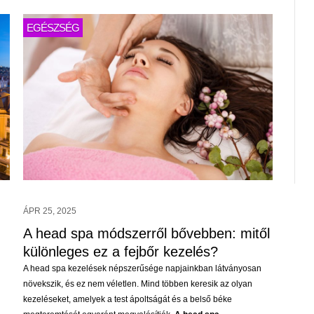
EGÉSZSÉG
ÁPR 25, 2025
A head spa módszerről bővebben: mitől
különleges ez a fejbőr kezelés?
A head spa kezelések népszerűsége napjainkban látványosan
növekszik, és ez nem véletlen. Mind többen keresik az olyan
kezeléseket, amelyek a test ápoltságát és a belső béke