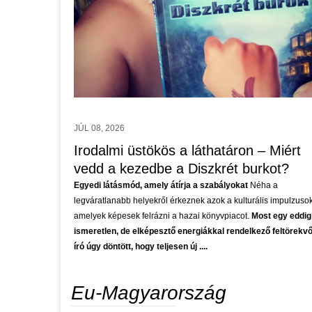
AUG 07, 2026
Bitcoin Investment Strategy:
Balancing High Returns and Personal
Risk
JÚL 08, 2026
Understanding Bitcoin Investment: Risks and Potential
Returns I bought my first Bitcoin in 2017 at around $3,000, and
Irodalmi üstökös a láthatáron – Miért
it taught me the market's core truth. The asset's price swings
vedd a kezedbe a Diszkrét burkot?
can be breathtaking, with annual volatility often ....
Egyedi látásmód, amely átírja a szabályokat
Néha a
legváratlanabb helyekről érkeznek azok a kulturális impulzusok
amelyek képesek felrázni a hazai könyvpiacot.
Most egy eddig
ismeretlen, de elképesztő energiákkal rendelkező feltörekv
író úgy döntött, hogy teljesen új ....
Eu-Magyarország