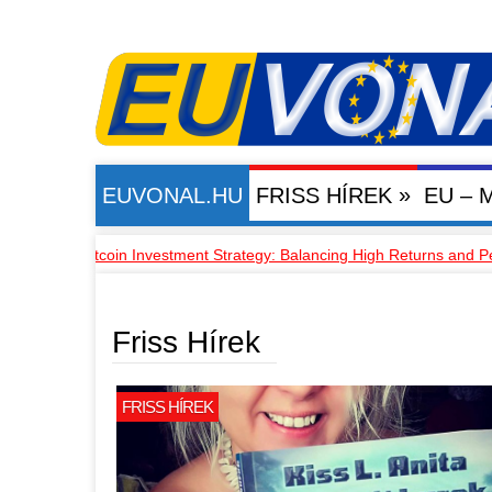
»
EUVONAL.HU
FRISS HÍREK
EU –
tcoin Investment Strategy: Balancing High Returns and Personal Risk
EU - MAGYARORSZÁG
Friss Hírek
FRISS HÍREK