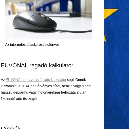
Az internetes álláskeresés előnyei
EUVONAL regadó kalkulátor
Az
EUVONAL regisztrációs adó kalkulátor
segít Önnek
kiszámolni a 2014-ben érvényes dízel, benzin vagy hibrid
hajtású gépjármű vagy motorkerékpár behozatala után
fizetendő adó összegét.
Címkék