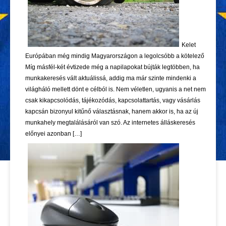
Kelet
Európában még mindig Magyarországon a legolcsóbb a kötelező
Míg másfél-két évtizede még a napilapokat bújták legtöbben, ha
munkakeresés vált aktuálissá, addig ma már szinte mindenki a
világháló mellett dönt e célból is. Nem véletlen, ugyanis a net nem
csak kikapcsolódás, tájékozódás, kapcsolattartás, vagy vásárlás
kapcsán bizonyul kitűnő választásnak, hanem akkor is, ha az új
munkahely megtalálásáról van szó. Az internetes álláskeresés
előnyei azonban […]