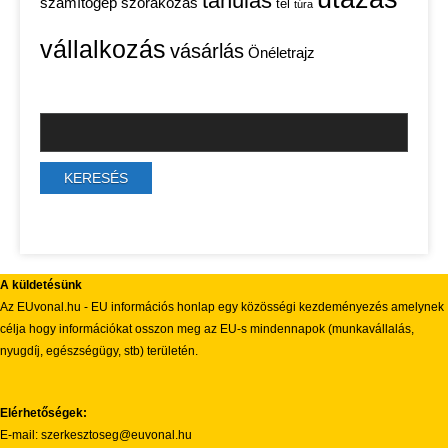
tanulás
számítógép
szórakozás
tél
túra
vállalkozás
vásárlás
Önéletrajz
A küldetésünk
Az EUvonal.hu - EU információs honlap egy közösségi kezdeményezés amelynek
célja hogy információkat osszon meg az EU-s mindennapok (munkavállalás,
nyugdíj, egészségügy, stb) területén.
Elérhetőségek:
E-mail: szerkesztoseg@euvonal.hu