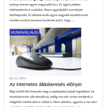
aránya évente egyre magasabb lesz. Ez egyre jobban
ellehetetleníti a családok, illetve egyedülálló személyek
élethelyzetét. Az álláskeresők egyre nagyobb küzdelemmel
minden eszközt bevetve küzdenek azért, hogy ....
MUNKAVÁLLALÁS
JÚL 23, 2014
Az internetes álláskeresés előnyei
Míg másfél-két évtizede még a napilapokat bújták legtöbben, ha
munkakeresés vált aktuálissá, addig ma már szinte mindenki a
világháló mellett dönt e célból is. Nem véletlen, ugyanis a net nem