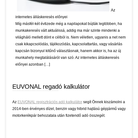
Az
internetes álláskeresés előnyei
Míg másfél-két évtizede még a napilapokat bújták legtöbben, ha
munkakeresés vált aktuálissá, addig ma már szinte mindenki a
világháló mellett dönt e célból is. Nem véletlen, ugyanis a net nem
csak kikapcsolódás, tájékozódás, kapcsolattartás, vagy vásárlás
kapcsán bizonyul kitűnő választásnak, hanem akkor is, ha az új
munkahely megtalálásáról van szó. Az internetes álláskeresés
előnyei azonban […]
EUVONAL regadó kalkulátor
Az
EUVONAL regisztrációs adó kalkulátor
segít Önnek kiszámolni a
2014-ben érvényes dízel, benzin vagy hibrid hajtású gépjármű vagy
motorkerékpár behozatala után fizetendő adó összegét.