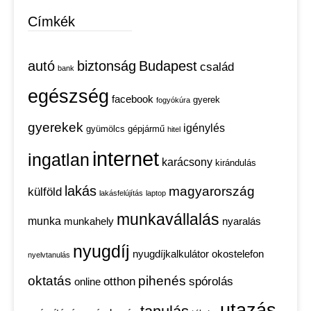
Címkék
autó
biztonság
Budapest
család
bank
egészség
facebook
gyerek
fogyókúra
gyerekek
igénylés
gyümölcs
gépjármű
hitel
internet
ingatlan
karácsony
kirándulás
lakás
magyarország
külföld
lakásfelújítás
laptop
munkavállalás
munka
munkahely
nyaralás
nyugdíj
nyugdíjkalkulátor
okostelefon
nyelvtanulás
oktatás
pihenés
otthon
spórolás
online
utazás