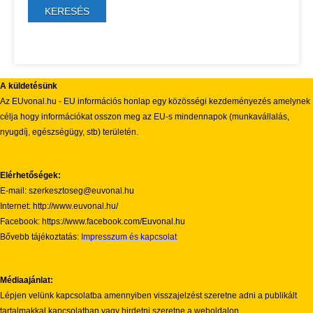
A küldetésünk
Az EUvonal.hu - EU információs honlap egy közösségi kezdeményezés amelynek
célja hogy információkat osszon meg az EU-s mindennapok (munkavállalás,
nyugdíj, egészségügy, stb) területén.
Elérhetőségek:
E-mail: szerkesztoseg@euvonal.hu
Internet: http://www.euvonal.hu/
Facebook: https://www.facebook.com/Euvonal.hu
Bővebb tájékoztatás:
Impresszum és kapcsolat
Médiaajánlat:
Lépjen velünk kapcsolatba amennyiben visszajelzést szeretne adni a publikált
tartalmakkal kapcsolatban vagy hirdetni szeretne a weboldalon.