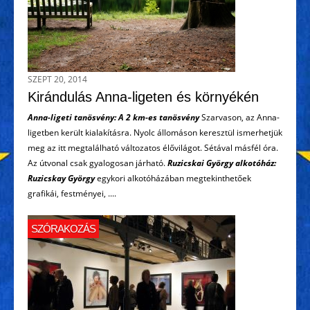
SZEPT 20, 2014
Kirándulás Anna-ligeten és környékén
Anna-ligeti tanösvény: A 2 km-es tanösvény
Szarvason, az Anna-
ligetben került kialakításra. Nyolc állomáson keresztül ismerhetjük
meg az itt megtalálható változatos élővilágot. Sétával másfél óra.
Az útvonal csak gyalogosan járható.
Ruzicskai György alkotóház:
Ruzicskay György
egykori alkotóházában megtekinthetőek
grafikái, festményei, ....
SZÓRAKOZÁS