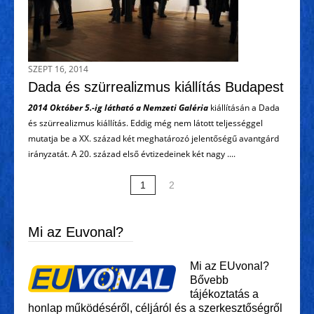
SZEPT 16, 2014
Dada és szürrealizmus kiállítás Budapest
2014 Október 5.-ig látható a Nemzeti Galéria
kiállításán a Dada
és szürrealizmus kiállítás. Eddig még nem látott teljességgel
mutatja be a XX. század két meghatározó jelentőségű avantgárd
irányzatát. A 20. század első évtizedeinek két nagy ....
1
2
Mi az Euvonal?
Mi az EUvonal?
Bővebb
tájékoztatás a
honlap működéséről, céljáról és a szerkesztőségről