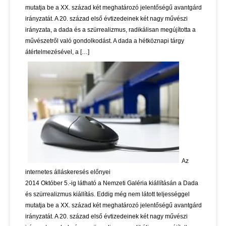
mutatja be a XX. század két meghatározó jelentőségű avantgárd
irányzatát. A 20. század első évtizedeinek két nagy művészi
irányzata, a dada és a szürrealizmus, radikálisan megújította a
művészetről való gondolkodást. A dada a hétköznapi tárgy
átértelmezésével, a […]
Az
internetes álláskeresés előnyei
2014 Október 5.-ig látható a Nemzeti Galéria kiállításán a Dada
és szürrealizmus kiállítás. Eddig még nem látott teljességgel
mutatja be a XX. század két meghatározó jelentőségű avantgárd
irányzatát. A 20. század első évtizedeinek két nagy művészi