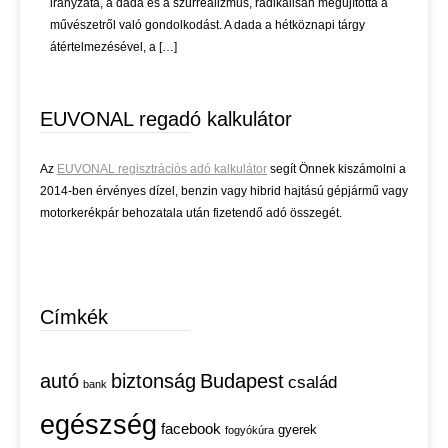
irányzata, a dada és a szürrealizmus, radikálisan megújította a
művészetről való gondolkodást. A dada a hétköznapi tárgy
átértelmezésével, a […]
EUVONAL regadó kalkulátor
Az
EUVONAL regisztrációs adó kalkulátor
segít Önnek kiszámolni a
2014-ben érvényes dízel, benzin vagy hibrid hajtású gépjármű vagy
motorkerékpár behozatala után fizetendő adó összegét.
Címkék
autó
biztonság
Budapest
család
bank
egészség
facebook
gyerek
fogyókúra