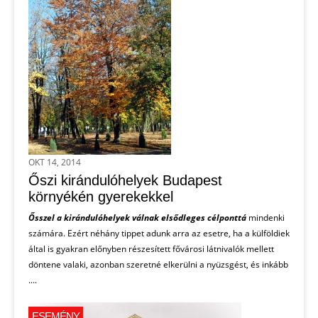
OKT 14, 2014
Őszi kirándulóhelyek Budapest
környékén gyerekekkel
Ősszel a kirándulóhelyek válnak elsődleges célponttá
mindenki
számára. Ezért néhány tippet adunk arra az esetre, ha a külföldiek
által is gyakran előnyben részesített fővárosi látnivalók mellett
döntene valaki, azonban szeretné elkerülni a nyüzsgést, és inkább
....
ESEMÉNY