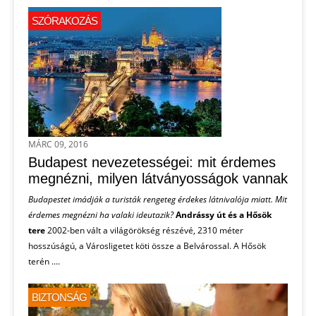
SZÓRAKOZÁS
MÁRC 09, 2016
Budapest nevezetességei: mit érdemes
megnézni, milyen látványosságok vannak
Budapestet imádják a turisták rengeteg érdekes látnivalója miatt. Mit
érdemes megnézni ha valaki ideutazik?
Andrássy út és a Hősök
tere
2002-ben vált a világörökség részévé, 2310 méter
hosszúságú, a Városligetet köti össze a Belvárossal. A Hősök
terén ....
BIZTONSÁG