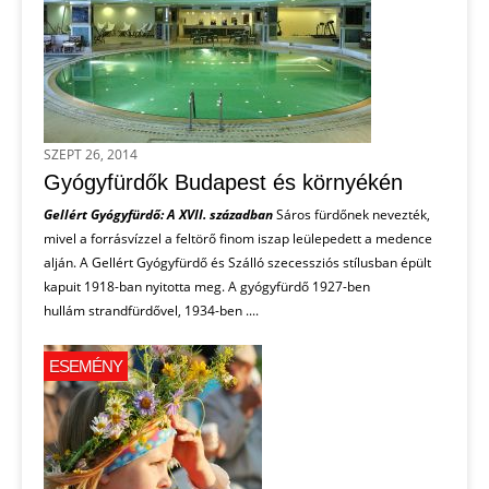
SZEPT 26, 2014
Gyógyfürdők Budapest és környékén
Gellért Gyógyfürdő: A XVII. században
Sáros fürdőnek nevezték,
mivel a forrásvízzel a feltörő finom iszap leülepedett a medence
alján. A Gellért Gyógyfürdő és Szálló szecessziós stílusban épült
kapuit 1918-ban nyitotta meg. A gyógyfürdő 1927-ben
hullám strandfürdővel, 1934-ben ....
ESEMÉNY