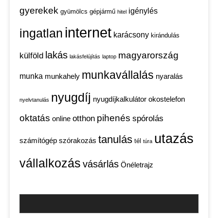
gyerekek
igénylés
gyümölcs
gépjármű
hitel
internet
ingatlan
karácsony
kirándulás
lakás
magyarország
külföld
lakásfelújítás
laptop
munkavállalás
munka
munkahely
nyaralás
nyugdíj
nyugdíjkalkulátor
okostelefon
nyelvtanulás
oktatás
pihenés
otthon
spórolás
online
utazás
tanulás
számítógép
szórakozás
tél
túra
vállalkozás
vásárlás
Önéletrajz