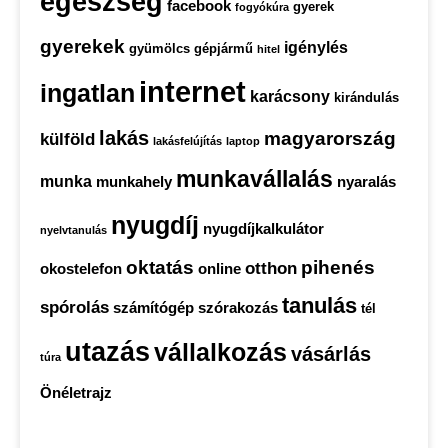
egészség
facebook
gyerek
fogyókúra
gyerekek
igénylés
gyümölcs
gépjármű
hitel
internet
ingatlan
karácsony
kirándulás
lakás
magyarország
külföld
lakásfelújítás
laptop
munkavállalás
munka
munkahely
nyaralás
nyugdíj
nyugdíjkalkulátor
nyelvtanulás
oktatás
pihenés
otthon
okostelefon
online
tanulás
spórolás
számítógép
szórakozás
tél
utazás
vállalkozás
vásárlás
túra
Önéletrajz