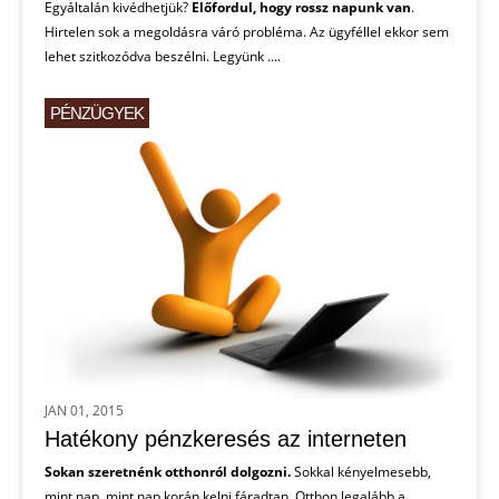
Egyáltalán kivédhetjük?
Előfordul, hogy rossz napunk van
.
Hirtelen sok a megoldásra váró probléma. Az ügyféllel ekkor sem
lehet szitkozódva beszélni. Legyünk ....
PÉNZÜGYEK
JAN 01, 2015
Hatékony pénzkeresés az interneten
Sokan szeretnénk otthonról dolgozni.
Sokkal kényelmesebb,
mint nap, mint nap korán kelni fáradtan. Otthon legalább a