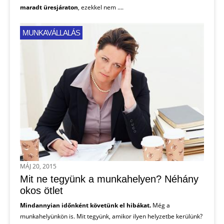
maradt üresjáraton
, ezekkel nem ....
MUNKAVÁLLALÁS
MÁJ 20, 2015
Mit ne tegyünk a munkahelyen? Néhány
okos ötlet
Mindannyian időnként követünk el hibákat.
Még a
munkahelyünkön is. Mit tegyünk, amikor ilyen helyzetbe kerülünk?