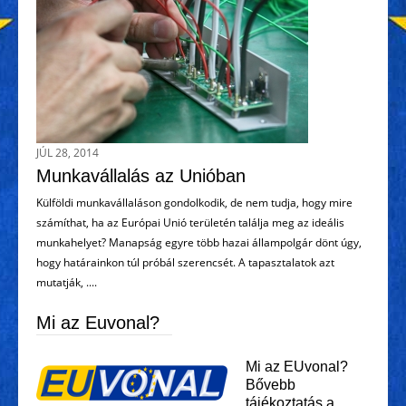
JÚL 28, 2014
Munkavállalás az Unióban
Külföldi munkavállaláson gondolkodik, de nem tudja, hogy mire
számíthat, ha az Európai Unió területén találja meg az ideális
munkahelyet? Manapság egyre több hazai állampolgár dönt úgy,
hogy határainkon túl próbál szerencsét. A tapasztalatok azt
mutatják, ....
Mi az Euvonal?
Mi az EUvonal?
Bővebb
tájékoztatás a