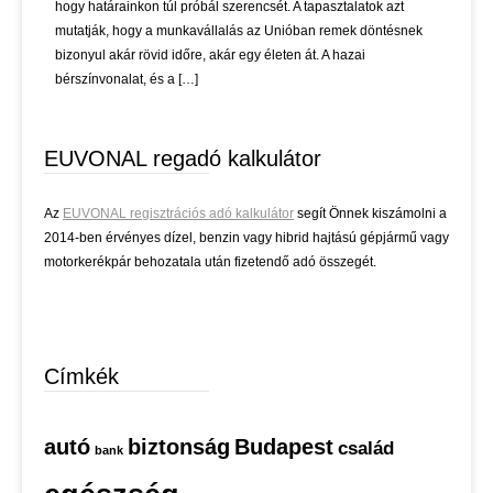
hogy határainkon túl próbál szerencsét. A tapasztalatok azt
mutatják, hogy a munkavállalás az Unióban remek döntésnek
bizonyul akár rövid időre, akár egy életen át. A hazai
bérszínvonalat, és a […]
EUVONAL regadó kalkulátor
Az
EUVONAL regisztrációs adó kalkulátor
segít Önnek kiszámolni a
2014-ben érvényes dízel, benzin vagy hibrid hajtású gépjármű vagy
motorkerékpár behozatala után fizetendő adó összegét.
Címkék
autó
biztonság
Budapest
család
bank