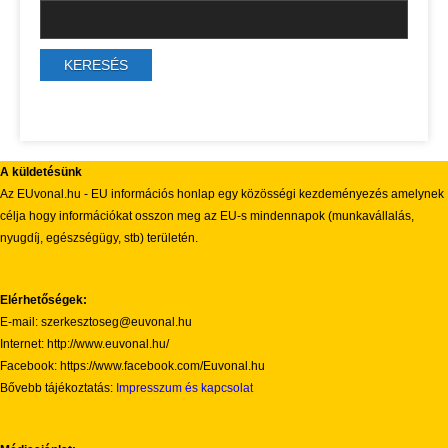
A küldetésünk
Az EUvonal.hu - EU információs honlap egy közösségi kezdeményezés amelynek
célja hogy információkat osszon meg az EU-s mindennapok (munkavállalás,
nyugdíj, egészségügy, stb) területén.
Elérhetőségek:
E-mail: szerkesztoseg@euvonal.hu
Internet: http://www.euvonal.hu/
Facebook: https://www.facebook.com/Euvonal.hu
Bővebb tájékoztatás:
Impresszum és kapcsolat