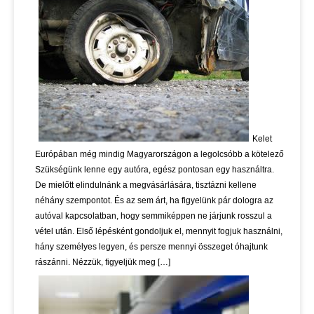
Kelet
Európában még mindig Magyarországon a legolcsóbb a kötelező
Szükségünk lenne egy autóra, egész pontosan egy használtra.
De mielőtt elindulnánk a megvásárlására, tisztázni kellene
néhány szempontot. És az sem árt, ha figyelünk pár dologra az
autóval kapcsolatban, hogy semmiképpen ne járjunk rosszul a
vétel után. Első lépésként gondoljuk el, mennyit fogjuk használni,
hány személyes legyen, és persze mennyi összeget óhajtunk
rászánni. Nézzük, figyeljük meg […]