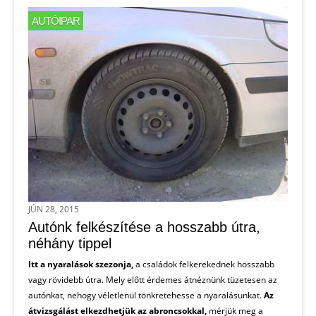
AUTÓIPAR
JÚN 28, 2015
Autónk felkészítése a hosszabb útra,
néhány tippel
Itt a nyaralások szezonja,
a családok felkerekednek hosszabb
vagy rövidebb útra. Mely előtt érdemes átnéznünk tüzetesen az
autónkat, nehogy véletlenül tönkretehesse a nyaralásunkat.
Az
átvizsgálást elkezdhetjük az abroncsokkal,
mérjük meg a