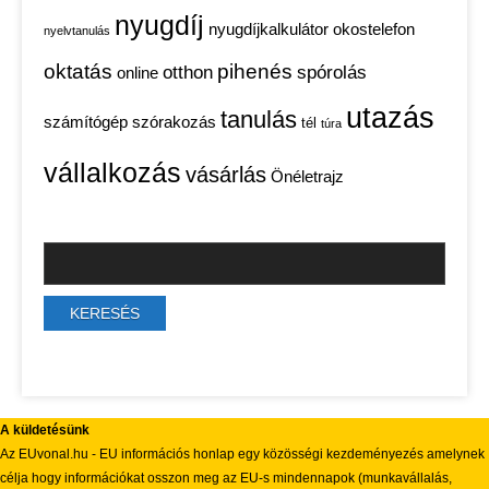
nyugdíj
nyugdíjkalkulátor
okostelefon
nyelvtanulás
oktatás
pihenés
otthon
spórolás
online
utazás
tanulás
számítógép
szórakozás
tél
túra
vállalkozás
vásárlás
Önéletrajz
A küldetésünk
Az EUvonal.hu - EU információs honlap egy közösségi kezdeményezés amelynek
célja hogy információkat osszon meg az EU-s mindennapok (munkavállalás,