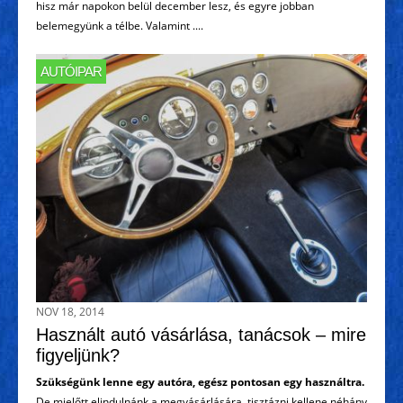
hisz már napokon belül december lesz, és egyre jobban
belemegyünk a télbe. Valamint ....
AUTÓIPAR
NOV 18, 2014
Használt autó vásárlása, tanácsok – mire
figyeljünk?
Szükségünk lenne egy autóra, egész pontosan egy használtra.
De mielőtt elindulnánk a megvásárlására, tisztázni kellene néhány