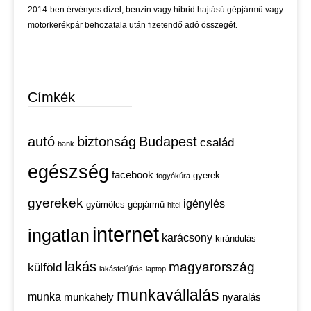
2014-ben érvényes dízel, benzin vagy hibrid hajtású gépjármű vagy
motorkerékpár behozatala után fizetendő adó összegét.
Címkék
autó
biztonság
Budapest
család
bank
egészség
facebook
gyerek
fogyókúra
gyerekek
igénylés
gyümölcs
gépjármű
hitel
internet
ingatlan
karácsony
kirándulás
lakás
magyarország
külföld
lakásfelújítás
laptop
munkavállalás
munka
munkahely
nyaralás