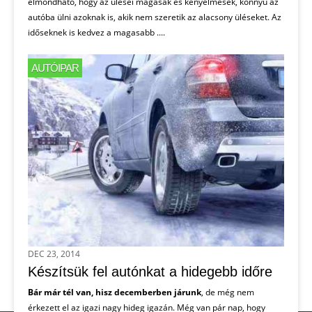
elmondható, hogy az ülései magasak és kényelmesek, könnyű az
autóba ülni azoknak is, akik nem szeretik az alacsony üléseket. Az
időseknek is kedvez a magasabb ....
AUTÓIPAR
DEC 23, 2014
Készítsük fel autónkat a hidegebb időre
Bár már tél van, hisz decemberben járunk
, de még nem
érkezett el az igazi nagy hideg igazán. Még van pár nap, hogy