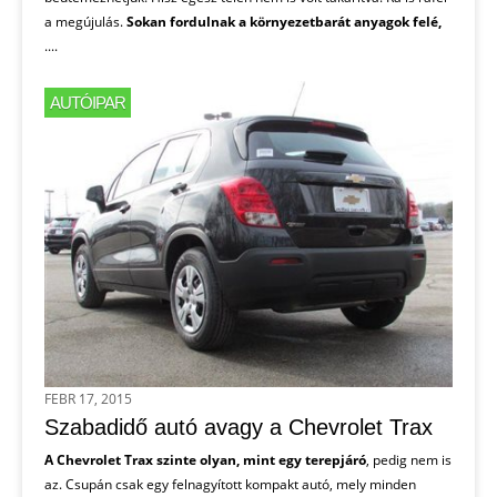
a megújulás.
Sokan fordulnak a környezetbarát anyagok felé,
....
AUTÓIPAR
FEBR 17, 2015
Szabadidő autó avagy a Chevrolet Trax
A Chevrolet Trax szinte olyan, mint egy terepjáró
, pedig nem is
az. Csupán csak egy felnagyított kompakt autó, mely minden