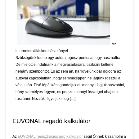
Az
internetes álláskeresés előnyei
Szükségünk lenne egy autóra, egész pontosan egy használtra.
De mielőtt elindulnánk a megvásárlására, tisztázni kellene
néhány szempontot. És az sem árt, ha figyelünk pár dologra az
autóval kapcsolatban, hogy semmiképpen ne járjunk rosszul a
vétel után. Első lépésként gondoljuk el, mennyit fogjuk használni,
hány személyes legyen, és persze mennyi összeget óhajtunk
rászánni. Nézzük, figyeljük meg […]
EUVONAL regadó kalkulátor
Az
EUVONAL regisztrációs adó kalkulátor
segít Önnek kiszámolni a