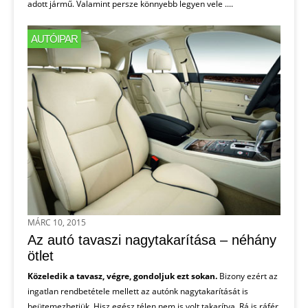
adott jármű. Valamint persze könnyebb legyen vele ....
AUTÓIPAR
MÁRC 10, 2015
Az autó tavaszi nagytakarítása – néhány
ötlet
Közeledik a tavasz, végre, gondoljuk ezt sokan.
Bizony ezért az
ingatlan rendbetétele mellett az autónk nagytakarítását is
beütemezhetjük. Hisz egész télen nem is volt takarítva. Rá is ráfér