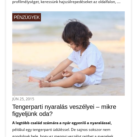
profilmélységet, keressünk hajszálrepedéseket az oldalfalon, ....
PÉNZÜGYEK
JÚN 25, 2015
Tengerparti nyaralás veszélyei – mikre
figyeljünk oda?
A legtöbb család számára a nyár egyenlő a nyaralással,
például egy tengerparti üdüléssel. De sajnos sokszor nem
gondolnak bele, hogy ez mennyi veszélyt rejthet a gyerekek