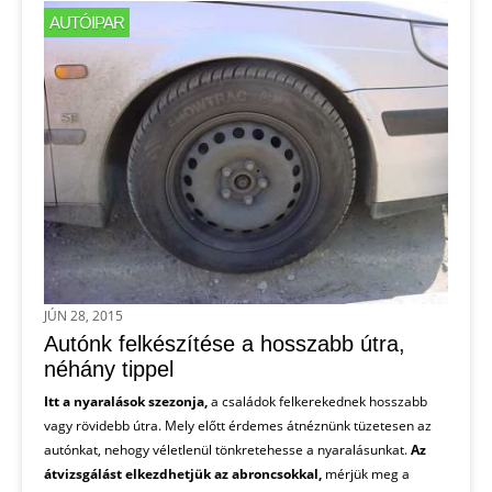
AUTÓIPAR
JÚN 28, 2015
Autónk felkészítése a hosszabb útra,
néhány tippel
Itt a nyaralások szezonja,
a családok felkerekednek hosszabb
vagy rövidebb útra. Mely előtt érdemes átnéznünk tüzetesen az
autónkat, nehogy véletlenül tönkretehesse a nyaralásunkat.
Az
átvizsgálást elkezdhetjük az abroncsokkal,
mérjük meg a