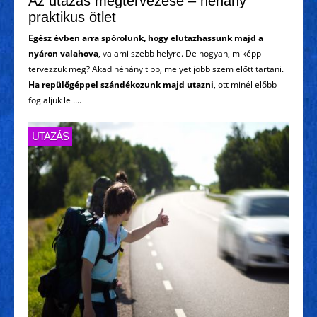
Az utazás megtervezése – néhány
praktikus ötlet
Egész évben arra spórolunk, hogy elutazhassunk majd a
nyáron valahova
, valami szebb helyre. De hogyan, miképp
tervezzük meg? Akad néhány tipp, melyet jobb szem előtt tartani.
Ha repülőgéppel szándékozunk majd utazni
, ott minél előbb
foglaljuk le ....
UTAZÁS