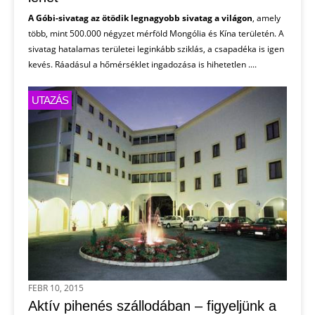
A Góbi-sivatag az ötödik legnagyobb sivatag a világon
, amely
több, mint 500.000 négyzet mérföld Mongólia és Kína területén. A
sivatag hatalamas területei leginkább sziklás, a csapadéka is igen
kevés. Ráadásul a hőmérséklet ingadozása is hihetetlen ....
UTAZÁS
FEBR 10, 2015
Aktív pihenés szállodában – figyeljünk a