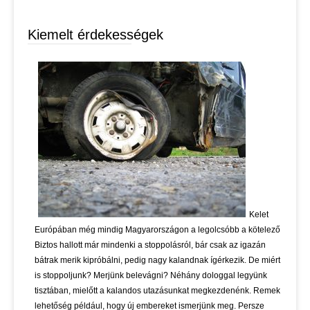
Kiemelt érdekességek
Kelet
Európában még mindig Magyarországon a legolcsóbb a kötelező
Biztos hallott már mindenki a stoppolásról, bár csak az igazán
bátrak merik kipróbálni, pedig nagy kalandnak ígérkezik. De miért
is stoppoljunk? Merjünk belevágni? Néhány dologgal legyünk
tisztában, mielőtt a kalandos utazásunkat megkezdenénk. Remek
lehetőség például, hogy új embereket ismerjünk meg. Persze