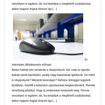
veszélyes is egyben, de, ha betartjuk a megfelelő szabályokat,
akkor nagyon fogjuk élvezni így […]
Az
internetes álláskeresés előnyei
Biztos hallott már mindenki a stoppolásról, bár csak az igazán
bátrak merik kipróbálni, pedig nagy kalandnak ígérkezik. De miért
is stoppoljunk? Merjünk belevágni? Néhány dologgal legyünk
tisztában, mielőtt a kalandos utazásunkat megkezdenénk. Remek
lehetőség például, hogy új embereket ismerjünk meg. Persze
veszélyes is egyben, de, ha betartjuk a megfelelő szabályokat,
akkor nagyon fogjuk élvezni így […]