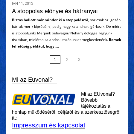
JAN 11, 2015
A stoppolás előnyei és hátrányai
Biztos hallott már mindenki a stoppolásról
, bár csak az igazán
bátrak merik kipróbálni, pedig nagy kalandnak ígérkezik. De miért
is stoppoljunk? Merjünk belevágni? Néhány dologgal legyünk
tisztában, mielőtt a kalandos utazásunkat megkezdenénk.
Remek
lehetőség például, hogy ....
1
2
3
Mi az Euvonal?
Mi az EUvonal?
Bővebb
tájékoztatás a
honlap működéséről, céljáról és a szerkesztőségről
itt:
Impresszum és kapcsolat