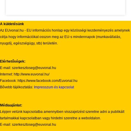
A küldetésünk
Az EUvonal.hu - EU információs honlap egy közösségi kezdeményezés amelynek
célja hogy információkat osszon meg az EU-s mindennapok (munkavállalás,
nyugdíj, egészségügy, stb) területén.
Elérhetőségek:
E-mail: szerkesztoseg@euvonal.hu
Internet: http://www.euvonal.hu/
Facebook: https://www.facebook.com/Euvonal.hu
Bővebb tájékoztatás:
Impresszum és kapcsolat
Médiaajánlat:
Lépjen velünk kapcsolatba amennyiben visszajelzést szeretne adni a publikált
tartalmakkal kapcsolatban vagy hirdetni szeretne a weboldalon.
E-mail: szerkesztoseg@euvonal.hu