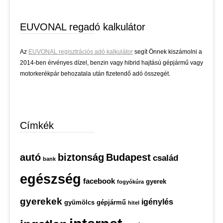
EUVONAL regadó kalkulátor
Az
EUVONAL regisztrációs adó kalkulátor
segít Önnek kiszámolni a
2014-ben érvényes dízel, benzin vagy hibrid hajtású gépjármű vagy
motorkerékpár behozatala után fizetendő adó összegét.
Címkék
autó
biztonság
Budapest
család
bank
egészség
facebook
gyerek
fogyókúra
gyerekek
igénylés
gyümölcs
gépjármű
hitel