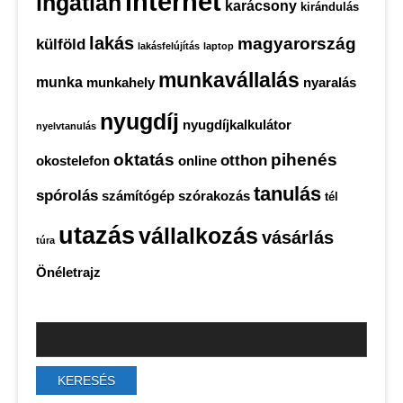
internet
ingatlan
karácsony
kirándulás
lakás
magyarország
külföld
lakásfelújítás
laptop
munkavállalás
munka
munkahely
nyaralás
nyugdíj
nyugdíjkalkulátor
nyelvtanulás
oktatás
pihenés
otthon
okostelefon
online
tanulás
spórolás
számítógép
szórakozás
tél
utazás
vállalkozás
vásárlás
túra
Önéletrajz