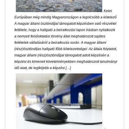
Kelet
Európában még mindig Magyarországon a legolcsóbb a kötelező
A magyar állami ösztöndíjjal támogatott képzésben való részvétel
feltétele, hogy a hallgató a beiratkozási lapon írásban nyilatkozik
a nemzeti felsőoktatási törvény által meghatározott sajátos
feltételek vállalásáról a beiratkozás során. A magyar állami
(rész)ösztöndíjas hallgató főbb kötelezettségei: Az általa folytatott,
magyar állami (rész)ösztöndíjjal támogatott adott képzésén a
képzési és kimeneti követelményekben meghatározott tanulmányi
idő alatt, de legfeljebb a képzési […]