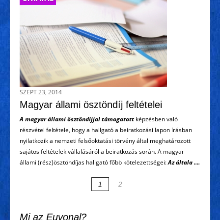
SZEPT 23, 2014
Magyar állami ösztöndíj feltételei
A magyar állami ösztöndíjjal támogatott
képzésben való
részvétel feltétele, hogy a hallgató a beiratkozási lapon írásban
nyilatkozik a nemzeti felsőoktatási törvény által meghatározott
sajátos feltételek vállalásáról a beiratkozás során. A magyar
állami (rész)ösztöndíjas hallgató főbb kötelezettségei:
Az általa ....
1
2
Mi az Euvonal?