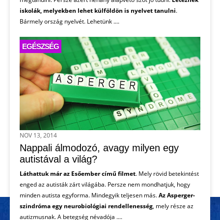
iskolák, melyekben lehet külföldön is nyelvet tanulni
.
Bármely ország nyelvét. Lehetünk ....
EGÉSZSÉG
NOV 13, 2014
Nappali álmodozó, avagy milyen egy
autistával a világ?
Láthattuk már az Esőember című filmet
. Mely rövid betekintést
enged az autisták zárt világába. Persze nem mondhatjuk, hogy
minden autista egyforma. Mindegyik teljesen más.
Az Asperger-
szindróma egy neurobiológiai rendellenesség
, mely része az
autizmusnak. A betegség névadója ....