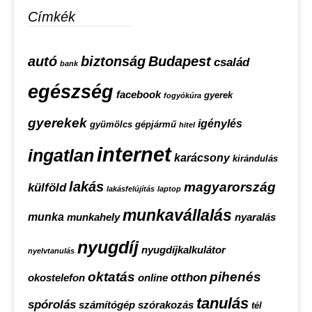
Címkék
autó
biztonság
Budapest
család
bank
egészség
facebook
gyerek
fogyókúra
gyerekek
igénylés
gyümölcs
gépjármű
hitel
internet
ingatlan
karácsony
kirándulás
lakás
magyarország
külföld
lakásfelújítás
laptop
munkavállalás
munka
munkahely
nyaralás
nyugdíj
nyugdíjkalkulátor
nyelvtanulás
oktatás
pihenés
otthon
okostelefon
online
tanulás
spórolás
számítógép
szórakozás
tél