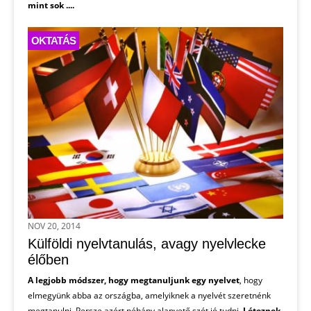
mint sok ....
OKTATÁS
NOV 20, 2014
Külföldi nyelvtanulás, avagy nyelvlecke
élőben
A legjobb módszer, hogy megtanuljunk egy nyelvet
, hogy
elmegyünk abba az országba, amelyiknek a nyelvét szeretnénk
megtanulni. Persze azért néhány alapvető szót jó tudni.
Léteznek