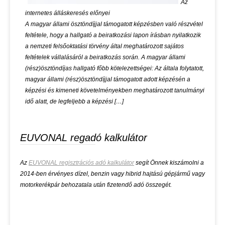
Az
internetes álláskeresés előnyei
A magyar állami ösztöndíjjal támogatott képzésben való részvétel
feltétele, hogy a hallgató a beiratkozási lapon írásban nyilatkozik
a nemzeti felsőoktatási törvény által meghatározott sajátos
feltételek vállalásáról a beiratkozás során. A magyar állami
(rész)ösztöndíjas hallgató főbb kötelezettségei: Az általa folytatott,
magyar állami (rész)ösztöndíjjal támogatott adott képzésén a
képzési és kimeneti követelményekben meghatározott tanulmányi
idő alatt, de legfeljebb a képzési […]
EUVONAL regadó kalkulátor
Az
EUVONAL regisztrációs adó kalkulátor
segít Önnek kiszámolni a
2014-ben érvényes dízel, benzin vagy hibrid hajtású gépjármű vagy
motorkerékpár behozatala után fizetendő adó összegét.