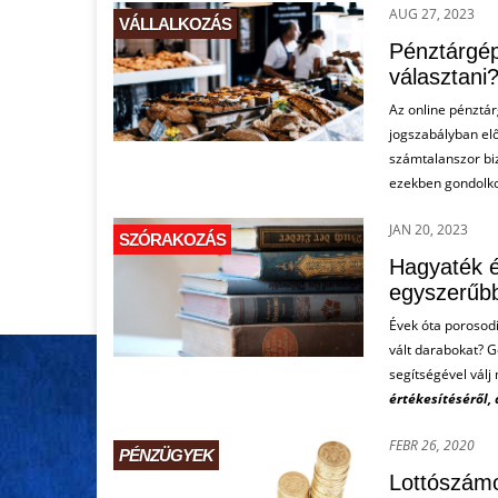
AUG 27, 2023
VÁLLALKOZÁS
Pénztárgép
választani
Az online pénztá
jogszabályban elő
számtalanszor biz
ezekben gondolkod
JAN 20, 2023
SZÓRAKOZÁS
Hagyaték é
egyszerűb
Évek óta porosodi
vált darabokat? 
segítségével válj
értékesítéséről, 
FEBR 26, 2020
PÉNZÜGYEK
Lottószámo