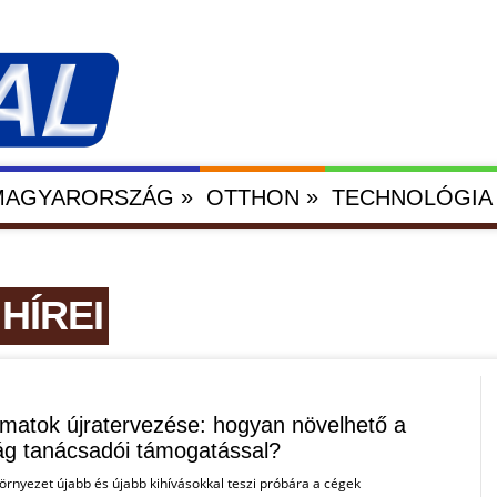
»
»
 MAGYARORSZÁG
OTTHON
TECHNOLÓGIA
HÍREI
yamatok újratervezése: hogyan növelhető a
g tanácsadói támogatással?
örnyezet újabb és újabb kihívásokkal teszi próbára a cégek