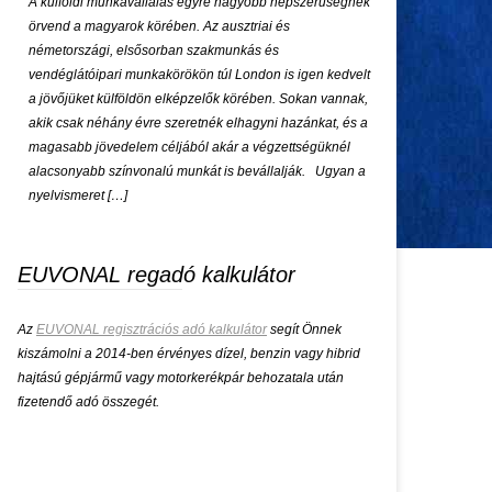
A külföldi munkavállalás egyre nagyobb népszerűségnek
örvend a magyarok körében. Az ausztriai és
németországi, elsősorban szakmunkás és
vendéglátóipari munkakörökön túl London is igen kedvelt
a jövőjüket külföldön elképzelők körében. Sokan vannak,
akik csak néhány évre szeretnék elhagyni hazánkat, és a
magasabb jövedelem céljából akár a végzettségüknél
alacsonyabb színvonalú munkát is bevállalják. Ugyan a
nyelvismeret […]
EUVONAL regadó kalkulátor
Az
EUVONAL regisztrációs adó kalkulátor
segít Önnek
kiszámolni a 2014-ben érvényes dízel, benzin vagy hibrid
hajtású gépjármű vagy motorkerékpár behozatala után
fizetendő adó összegét.