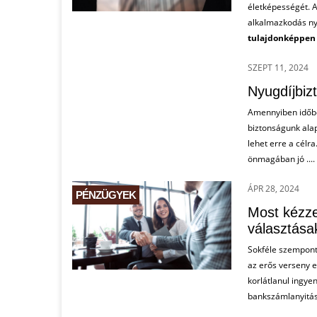
életképességét. 
alkalmazkodás ny
tulajdonképpen n
SZEPT 11, 2024
PÉNZÜGYEK
Nyugdíjbiz
Amennyiben időben
biztonságunk alap
lehet erre a célra
önmagában jó ....
ÁPR 28, 2024
PÉNZÜGYEK
Most kézze
választása
Sokféle szempont
az erős verseny e
korlátlanul ingye
bankszámlanyitásé