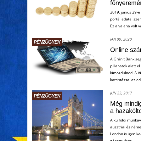
főnyeremé
2019. június 29-e 
portál adatai sze
Ez a valaha volt 
JAN 09, 2020
PÉNZÜGYEK
Online szá
A
Gránit Bank
seg
pillanatok alatt e
kimozdulnod. A V
kattintással az edd
JÚN 23, 2017
PÉNZÜGYEK
Még mindig
a hazakölt
A külföldi munka
ausztriai és ném
London is igen ke
néhány évre ....