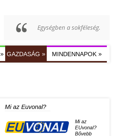
Egységben a sokféleség.
»
»
»
GAZDASÁG
MINDENNAPOK
Mi az Euvonal?
Mi az
EUvonal?
Bővebb