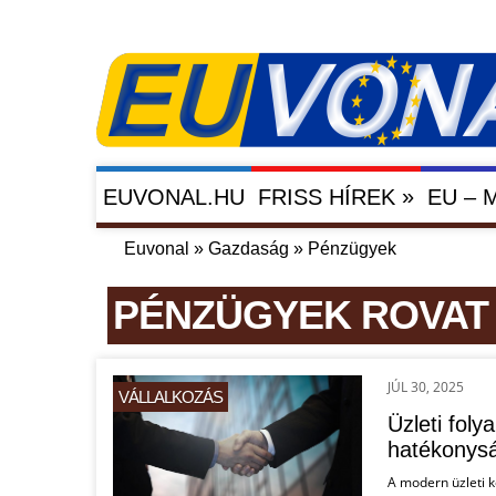
»
EUVONAL.HU
FRISS HÍREK
EU –
Euvonal
»
Gazdaság
»
Pénzügyek
PÉNZÜGYEK ROVAT 
JÚL 30, 2025
VÁLLALKOZÁS
Üzleti fol
hatékonysá
A modern üzleti k