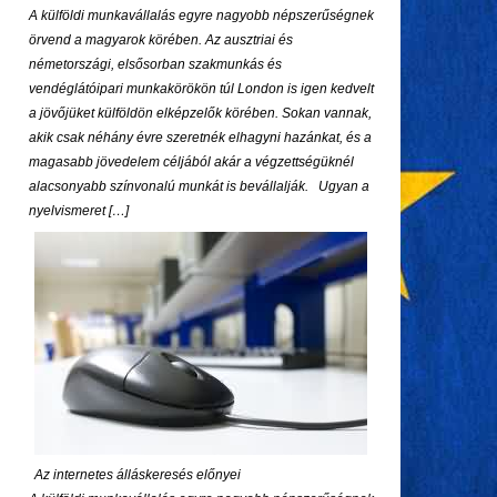
A külföldi munkavállalás egyre nagyobb népszerűségnek
örvend a magyarok körében. Az ausztriai és
németországi, elsősorban szakmunkás és
vendéglátóipari munkakörökön túl London is igen kedvelt
a jövőjüket külföldön elképzelők körében. Sokan vannak,
akik csak néhány évre szeretnék elhagyni hazánkat, és a
magasabb jövedelem céljából akár a végzettségüknél
alacsonyabb színvonalú munkát is bevállalják. Ugyan a
nyelvismeret […]
Az internetes álláskeresés előnyei