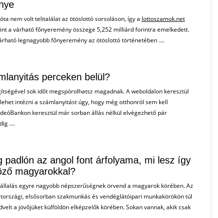
nye
óta nem volt telitalálat az ötöslottó sorsoláson, így a
lottoszamok.net
rint a várható főnyeremény összege 5,252 milliárd forintra emelkedett.
várható legnagyobb főnyeremény az ötöslottó történetében ....
mlanyitás perceken belül?
ítségével sok időt megspórolhatsz magadnak. A weboldalon keresztül
l lehet intézni a számlanyitást úgy, hogy még otthonról sem kell
ideóBankon keresztül már sorban állás nélkül elvégezhető pár
ig ....
 padlón az angol font árfolyama, mi lesz így
öző magyarokkal?
vállalás egyre nagyobb népszerűségnek örvend a magyarok körében. Az
etországi, elsősorban szakmunkás és vendéglátóipari munkakörökön túl
dvelt a jövőjüket külföldön elképzelők körében. Sokan vannak, akik csak