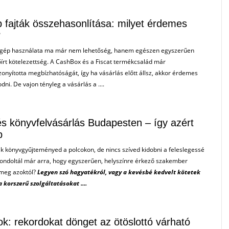
 fajták összehasonlítása: milyet érdemes
?
rgép használata ma már nem lehetőség, hanem egészen egyszerűen
írt kötelezettség. A CashBox és a Fiscat termékcsalád már
onyította megbízhatóságát, így ha vásárlás előtt állsz, akkor érdemes
ni. De vajon tényleg a vásárlás a ....
s könyvfelvásárlás Budapesten – így azért
b
k könyvgyűjteményed a polcokon, de nincs szíved kidobni a feleslegessé
Gondoltál már arra, hogy egyszerűen, helyszínre érkező szakember
 meg azoktól?
Legyen szó hagyatékról, vagy a kevésbé kedvelt kötetek
a korszerű szolgáltatásokat ....
k: rekordokat dönget az ötöslottó várható