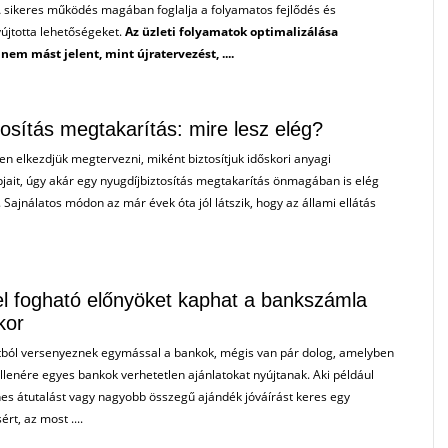
A sikeres működés magában foglalja a folyamatos fejlődés és
újtotta lehetőségeket.
Az üzleti folyamatok optimalizálása
em mást jelent, mint újratervezést, ....
tosítás megtakarítás: mire lesz elég?
 elkezdjük megtervezni, miként biztosítjuk időskori anyagi
jait, úgy akár egy nyugdíjbiztosítás megtakarítás önmagában is elég
. Sajnálatos módon az már évek óta jól látszik, hogy az állami ellátás
l fogható előnyöket kaphat a bankszámla
kor
ból versenyeznek egymással a bankok, mégis van pár dolog, amelyben
llenére egyes bankok verhetetlen ajánlatokat nyújtanak. Aki például
nes átutalást vagy nagyobb összegű ajándék jóváírást keres egy
rt, az most ....