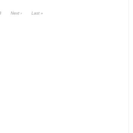
3
Next ›
Last »