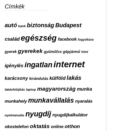
Címkék
autó
biztonság
Budapest
bank
egészség
család
facebook
fogyókúra
gyerekek
gyerek
gyümölcs
gépjármű
hitel
internet
ingatlan
igénylés
lakás
külföld
karácsony
kirándulás
magyarország
munka
lakásfelújítás
laptop
munkavállalás
munkahely
nyaralás
nyugdíj
nyugdíjkalkulátor
nyelvtanulás
oktatás
otthon
okostelefon
online