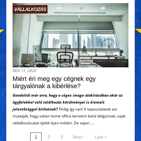
VÁLLALKOZÁS
NOV 17, 2020
Miért éri meg egy cégnek egy
tárgyalónak a kibérlése?
Gondoltál már arra, hogy a céges image alakításában akár az
ügyfelekkel való találkozás körülményei is kiemelt
jelentőséggel bírhatnak?
Pedig így van! A tapasztalatok azt
mutatják, hogy sokan home office keretein belül dolgoznak, saját
vállalkozásukat építik ilyen módon. De vajon ....
1
2
3
Next ›
Last »