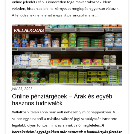
online jelenlét után is ismeretlen fogalmakat takarnak. Nem
véletlen, hiszen az online környezet meglepően gyorsan változik.
A fejlődésnek nem lehet megálljt parancsolni, ám ....
VÁLLALKOZÁS
JAN 23, 2023
Online pénztárgépek – Árak és egyéb
hasznos tudnivalók
Vállalkozni talán soha nem volt nehezebb, mint napjainkban. A
szinte egyik napról a másikra változó jogi szabályozás ismerete
legalább olyan fontos, mint az annak való megfelelés.
A
kereskedelmi egységekben már nemcsak a bankkártyás fizetést