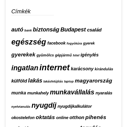
Címkék
autó
biztonság
Budapest
család
bank
egészség
facebook
gyerek
fogyókúra
gyerekek
igénylés
gyümölcs
gépjármű
hitel
internet
ingatlan
karácsony
kirándulás
lakás
magyarország
külföld
lakásfelújítás
laptop
munkavállalás
munka
munkahely
nyaralás
nyugdíj
nyugdíjkalkulátor
nyelvtanulás
oktatás
pihenés
otthon
okostelefon
online