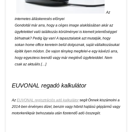
Az
internetes álláskeresés előnyei
Gondoltál már arra, hogy a céges image alakításában akár az
ügyfelekkel való találkozás körülményei is kiemelt jelentőséggel
bírhatnak? Pedig így van! A tapasztalatok azt mutatják, hogy
sokan home office keretein belül dolgoznak, saját vállalkozásukat
építik ilyen módon. De vajon tényleg megfelel-e egy kávézó arra,
hogy egyeztess leendő vagy már meglévő ügyfeleiddel. Nem
csak az aktuális […]
EUVONAL regadó kalkulátor
Az
EUVONAL regisztrációs adó kalkulátor
segít Önnek kiszámolni a
2014-ben érvényes dízel, benzin vagy hibrid hajtású gépjármű vagy
motorkerékpár behozatala után fizetendő adó összegét.