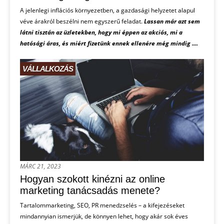
A jelenlegi inflációs környezetben, a gazdasági helyzetet alapul
véve árakról beszélni nem egyszerű feladat.
Lassan már azt sem
látni tisztán az üzletekben, hogy mi éppen az akciós, mi a
hatósági áras, és miért fizetünk ennek ellenére még mindig ....
VÁLLALKOZÁS
MÁRC 21, 2023
Hogyan szokott kinézni az online
marketing tanácsadás menete?
Tartalommarketing, SEO, PR menedzselés – a kifejezéseket
mindannyian ismerjük, de könnyen lehet, hogy akár sok éves