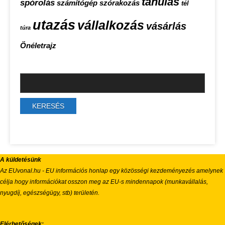
tanulás
spórolás
számítógép
szórakozás
tél
utazás
vállalkozás
vásárlás
túra
Önéletrajz
A küldetésünk
Az EUvonal.hu - EU információs honlap egy közösségi kezdeményezés amelynek
célja hogy információkat osszon meg az EU-s mindennapok (munkavállalás,
nyugdíj, egészségügy, stb) területén.
Elérhetőségek: