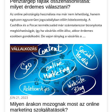
Pénztárgép fajták összehasonlítása:
milyet érdemes választani?
Az online pénztárgép használata ma már nem lehetőség, hanem
egészen egyszerűen jogszabályban előírt kötelezettség. A
CashBox és a Fiscat termékcsalád már számtalanszor bizonyította
megbízhatóságát, így ha vásárlás előtt állsz, akkor érdemes
ezekben gondolkodni. De vajon tényleg a vásárlás a ....
VÁLLALKOZÁS
JÚN 21, 2023
Milyen árakon mozognak most az online
marketing szolgáltatások?