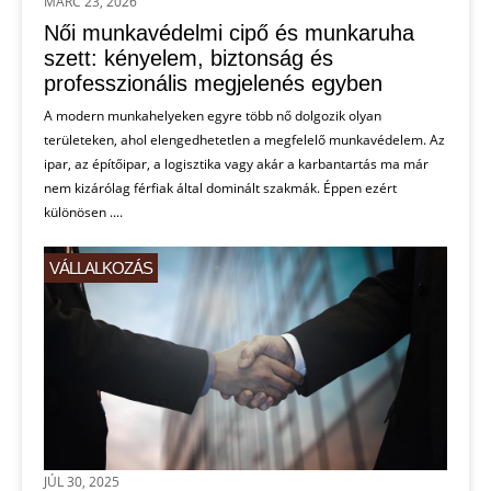
MÁRC 23, 2026
VÁLLALKOZÁS
Női munkavédelmi cipő és munkaruha
szett: kényelem, biztonság és
professzionális megjelenés egyben
A modern munkahelyeken egyre több nő dolgozik olyan
területeken, ahol elengedhetetlen a megfelelő munkavédelem. Az
ipar, az építőipar, a logisztika vagy akár a karbantartás ma már
nem kizárólag férfiak által dominált szakmák. Éppen ezért
különösen ....
VÁLLALKOZÁS
JÚL 30, 2025