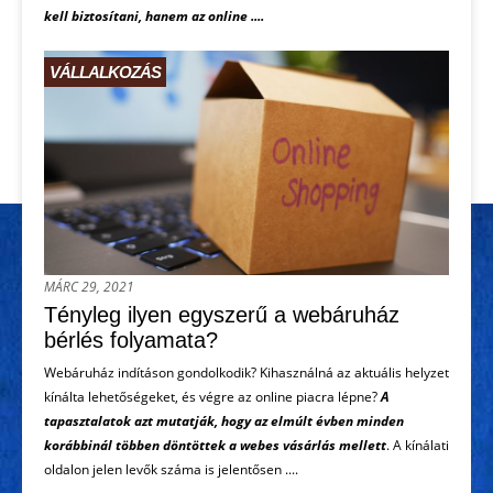
kell biztosítani, hanem az online ....
VÁLLALKOZÁS
MÁRC 29, 2021
Tényleg ilyen egyszerű a webáruház
bérlés folyamata?
Webáruház indításon gondolkodik? Kihasználná az aktuális helyzet
kínálta lehetőségeket, és végre az online piacra lépne?
A
tapasztalatok azt mutatják, hogy az elmúlt évben minden
korábbinál többen döntöttek a webes vásárlás mellett
. A kínálati
oldalon jelen levők száma is jelentősen ....