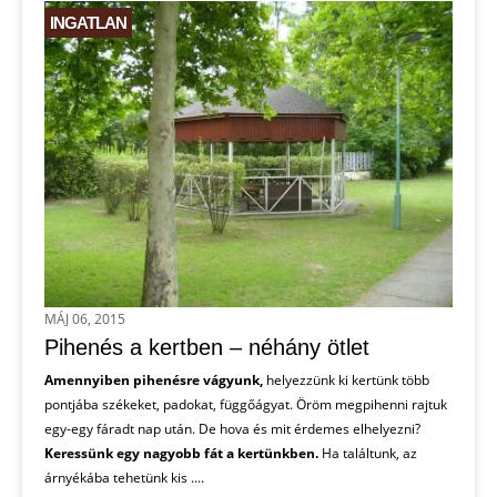
INGATLAN
MÁJ 06, 2015
Pihenés a kertben – néhány ötlet
Amennyiben pihenésre vágyunk,
helyezzünk ki kertünk több
pontjába székeket, padokat, függőágyat. Öröm megpihenni rajtuk
egy-egy fáradt nap után. De hova és mit érdemes elhelyezni?
Keressünk egy nagyobb fát a kertünkben.
Ha találtunk, az
árnyékába tehetünk kis ....