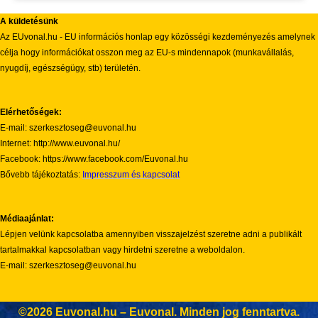
A küldetésünk
Az EUvonal.hu - EU információs honlap egy közösségi kezdeményezés amelynek
célja hogy információkat osszon meg az EU-s mindennapok (munkavállalás,
nyugdíj, egészségügy, stb) területén.
Elérhetőségek:
E-mail: szerkesztoseg@euvonal.hu
Internet: http://www.euvonal.hu/
Facebook: https://www.facebook.com/Euvonal.hu
Bővebb tájékoztatás:
Impresszum és kapcsolat
Médiaajánlat:
Lépjen velünk kapcsolatba amennyiben visszajelzést szeretne adni a publikált
tartalmakkal kapcsolatban vagy hirdetni szeretne a weboldalon.
E-mail: szerkesztoseg@euvonal.hu
©2026 Euvonal.hu – Euvonal. Minden jog fenntartva.