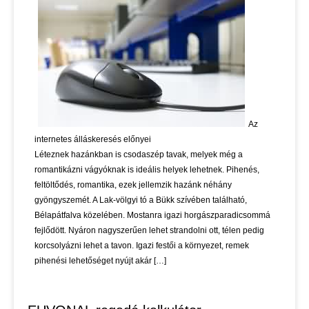
Az
internetes álláskeresés előnyei
Léteznek hazánkban is csodaszép tavak, melyek még a
romantikázni vágyóknak is ideális helyek lehetnek. Pihenés,
feltöltődés, romantika, ezek jellemzik hazánk néhány
gyöngyszemét. A Lak-völgyi tó a Bükk szívében található,
Bélapátfalva közelében. Mostanra igazi horgászparadicsommá
fejlődött. Nyáron nagyszerűen lehet strandolni ott, télen pedig
korcsolyázni lehet a tavon. Igazi festői a környezet, remek
pihenési lehetőséget nyújt akár […]