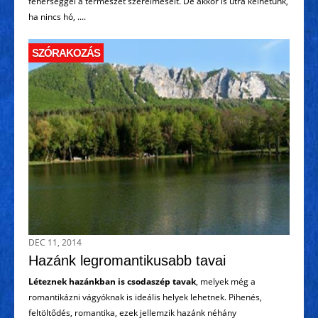
fehérséggel a természet szerelmeseit. De akkor is útra kelhetünk,
ha nincs hó, ....
SZÓRAKOZÁS
DEC 11, 2014
Hazánk legromantikusabb tavai
Léteznek hazánkban is csodaszép tavak
, melyek még a
romantikázni vágyóknak is ideális helyek lehetnek. Pihenés,
feltöltődés, romantika, ezek jellemzik hazánk néhány