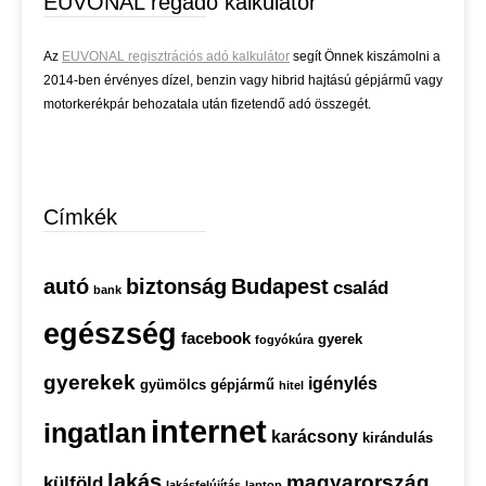
EUVONAL regadó kalkulátor
Az
EUVONAL regisztrációs adó kalkulátor
segít Önnek kiszámolni a
2014-ben érvényes dízel, benzin vagy hibrid hajtású gépjármű vagy
motorkerékpár behozatala után fizetendő adó összegét.
Címkék
autó
biztonság
Budapest
család
bank
egészség
facebook
gyerek
fogyókúra
gyerekek
igénylés
gyümölcs
gépjármű
hitel
internet
ingatlan
karácsony
kirándulás
lakás
magyarország
külföld
lakásfelújítás
laptop