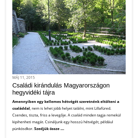
MÁJ 11, 2015
Családi kirándulás Magyarországon
hegyvidéki tájra
Amennyiben egy kellemes hétvégét szeretnénk eltölteni a
családdal
, nem is lehet jobb helyet találni, mint Lillafüred.
Csendes, tiszta, friss a levegője. A család minden tagja remekül
kipihenheti magát. Csináljunk egy hosszú hétvégét, például
pünkösdkor.
Szedjük össze ....