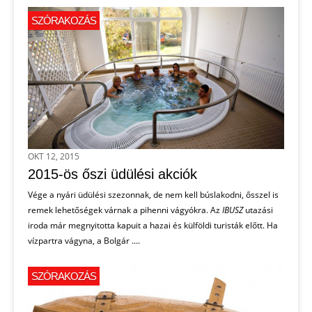
SZÓRAKOZÁS
OKT 12, 2015
2015-ös őszi üdülési akciók
Vége a nyári üdülési szezonnak, de nem kell búslakodni, ősszel is
remek lehetőségek várnak a pihenni vágyókra. Az
IBUSZ
utazási
iroda már megnyitotta kapuit a hazai és külföldi turisták előtt. Ha
vízpartra vágyna, a Bolgár ....
SZÓRAKOZÁS