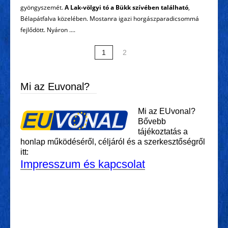
gyöngyszemét.
A Lak-völgyi tó a Bükk szívében található
,
Bélapátfalva közelében. Mostanra igazi horgászparadicsommá
fejlődött. Nyáron ....
1
2
Mi az Euvonal?
Mi az EUvonal?
Bővebb
tájékoztatás a
honlap működéséről, céljáról és a szerkesztőségről
itt:
Impresszum és kapcsolat