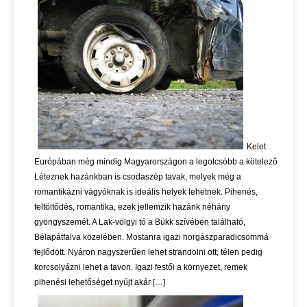
Kelet
Európában még mindig Magyarországon a legolcsóbb a kötelező
Léteznek hazánkban is csodaszép tavak, melyek még a
romantikázni vágyóknak is ideális helyek lehetnek. Pihenés,
feltöltődés, romantika, ezek jellemzik hazánk néhány
gyöngyszemét. A Lak-völgyi tó a Bükk szívében található,
Bélapátfalva közelében. Mostanra igazi horgászparadicsommá
fejlődött. Nyáron nagyszerűen lehet strandolni ott, télen pedig
korcsolyázni lehet a tavon. Igazi festői a környezet, remek
pihenési lehetőséget nyújt akár […]