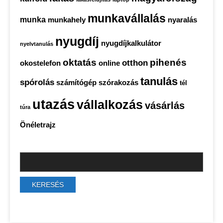
munkavállalás
munka
munkahely
nyaralás
nyugdíj
nyugdíjkalkulátor
nyelvtanulás
oktatás
pihenés
otthon
okostelefon
online
tanulás
spórolás
számítógép
szórakozás
tél
utazás
vállalkozás
vásárlás
túra
Önéletrajz