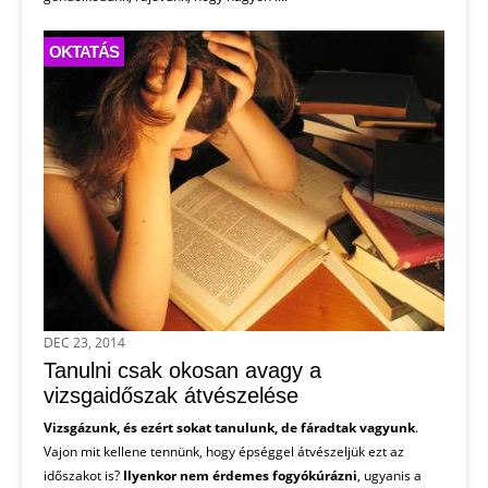
OKTATÁS
DEC 23, 2014
Tanulni csak okosan avagy a
vizsgaidőszak átvészelése
Vizsgázunk, és ezért sokat tanulunk, de fáradtak vagyunk
.
Vajon mit kellene tennünk, hogy épséggel átvészeljük ezt az
időszakot is?
Ilyenkor nem érdemes fogyókúrázni
, ugyanis a