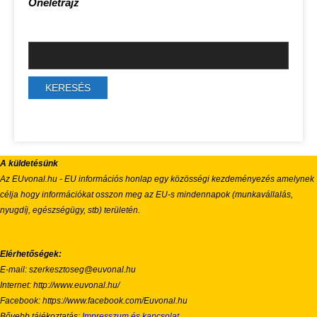
Önéletrajz
A küldetésünk
Az EUvonal.hu - EU információs honlap egy közösségi kezdeményezés amelynek
célja hogy információkat osszon meg az EU-s mindennapok (munkavállalás,
nyugdíj, egészségügy, stb) területén.
Elérhetőségek:
E-mail: szerkesztoseg@euvonal.hu
Internet: http://www.euvonal.hu/
Facebook: https://www.facebook.com/Euvonal.hu
Bővebb tájékoztatás:
Impresszum és kapcsolat