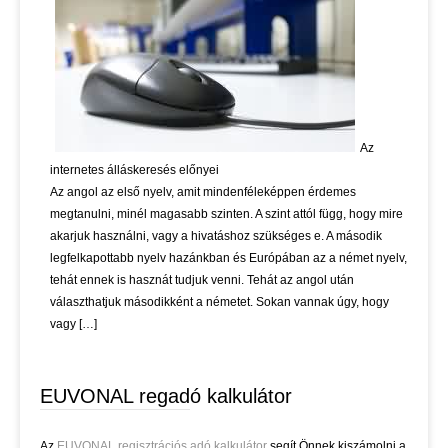
Az
internetes álláskeresés előnyei
Az angol az első nyelv, amit mindenféleképpen érdemes
megtanulni, minél magasabb szinten. A szint attól függ, hogy mire
akarjuk használni, vagy a hivatáshoz szükséges e. A második
legfelkapottabb nyelv hazánkban és Európában az a német nyelv,
tehát ennek is hasznát tudjuk venni. Tehát az angol után
választhatjuk másodikként a németet. Sokan vannak úgy, hogy
vagy […]
EUVONAL regadó kalkulátor
Az
EUVONAL regisztrációs adó kalkulátor
segít Önnek kiszámolni a