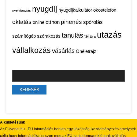
nyugdíj
nyugdíjkalkulátor
okostelefon
nyelvtanulás
oktatás
pihenés
otthon
spórolás
online
utazás
tanulás
számítógép
szórakozás
tél
túra
vállalkozás
vásárlás
Önéletrajz
A küldetésünk
Az EUvonal.hu - EU információs honlap egy közösségi kezdeményezés amelynek
célja hogy információkat osszon meg az EU-s mindennapok (munkavállalás,