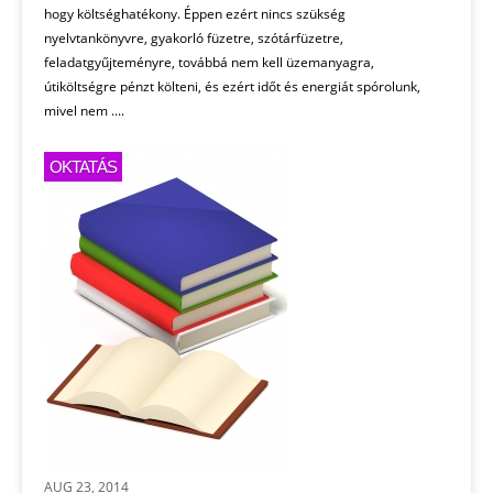
hogy költséghatékony. Éppen ezért nincs szükség
nyelvtankönyvre, gyakorló füzetre, szótárfüzetre,
feladatgyűjteményre, továbbá nem kell üzemanyagra,
útiköltségre pénzt költeni, és ezért időt és energiát spórolunk,
mivel nem ....
OKTATÁS
AUG 23, 2014