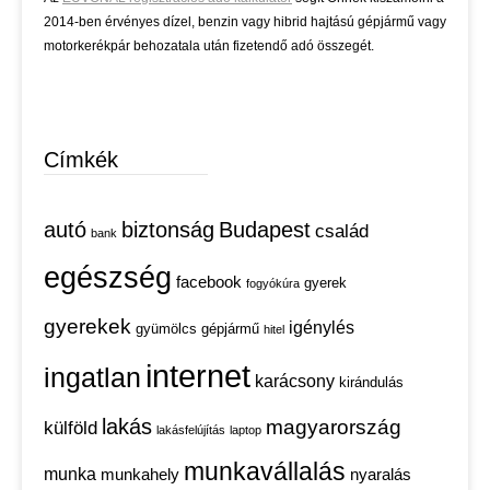
2014-ben érvényes dízel, benzin vagy hibrid hajtású gépjármű vagy
motorkerékpár behozatala után fizetendő adó összegét.
Címkék
autó
biztonság
Budapest
család
bank
egészség
facebook
gyerek
fogyókúra
gyerekek
igénylés
gyümölcs
gépjármű
hitel
internet
ingatlan
karácsony
kirándulás
lakás
magyarország
külföld
lakásfelújítás
laptop
munkavállalás
munka
munkahely
nyaralás