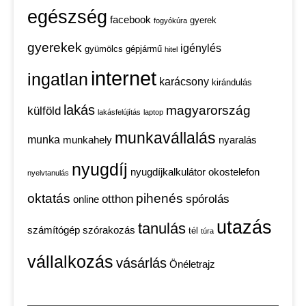
egészség
facebook
gyerek
fogyókúra
gyerekek
igénylés
gyümölcs
gépjármű
hitel
internet
ingatlan
karácsony
kirándulás
lakás
magyarország
külföld
lakásfelújítás
laptop
munkavállalás
munka
munkahely
nyaralás
nyugdíj
nyugdíjkalkulátor
okostelefon
nyelvtanulás
oktatás
pihenés
otthon
spórolás
online
utazás
tanulás
számítógép
szórakozás
tél
túra
vállalkozás
vásárlás
Önéletrajz