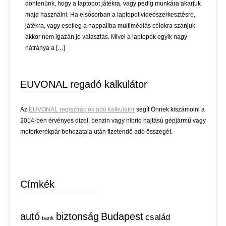
döntenünk, hogy a laptopot játékra, vagy pedig munkára akarjuk
majd használni. Ha elsősorban a laptopot videószerkesztésre,
játékra, vagy esetleg a nappaliba multimédiás célokra szánjuk
akkor nem igazán jó választás. Mivel a laptopok egyik nagy
hátránya a […]
EUVONAL regadó kalkulátor
Az
EUVONAL regisztrációs adó kalkulátor
segít Önnek kiszámolni a
2014-ben érvényes dízel, benzin vagy hibrid hajtású gépjármű vagy
motorkerékpár behozatala után fizetendő adó összegét.
Címkék
autó
biztonság
Budapest
család
bank