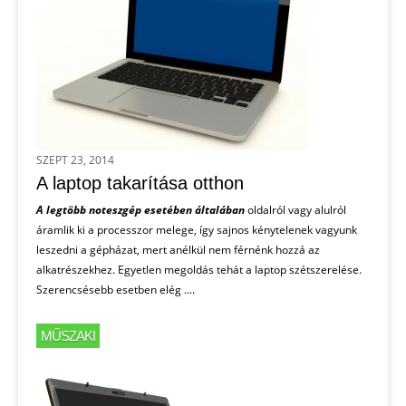
SZEPT 23, 2014
A laptop takarítása otthon
A legtöbb noteszgép esetében általában
oldalról vagy alulról
áramlik ki a processzor melege, így sajnos kénytelenek vagyunk
leszedni a gépházat, mert anélkül nem férnénk hozzá az
alkatrészekhez. Egyetlen megoldás tehát a laptop szétszerelése.
Szerencsésebb esetben elég ....
MŰSZAKI