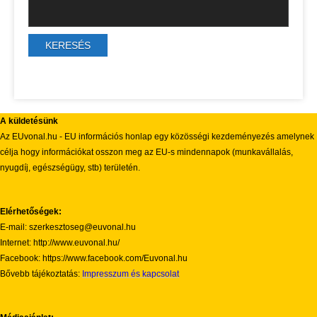
A küldetésünk
Az EUvonal.hu - EU információs honlap egy közösségi kezdeményezés amelynek
célja hogy információkat osszon meg az EU-s mindennapok (munkavállalás,
nyugdíj, egészségügy, stb) területén.
Elérhetőségek:
E-mail: szerkesztoseg@euvonal.hu
Internet: http://www.euvonal.hu/
Facebook: https://www.facebook.com/Euvonal.hu
Bővebb tájékoztatás:
Impresszum és kapcsolat