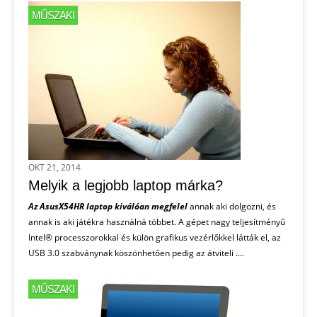
MŰSZAKI
OKT 21, 2014
Melyik a legjobb laptop márka?
Az AsusX54HR laptop kiválóan megfelel
annak aki dolgozni, és
annak is aki játékra használná többet. A gépet nagy teljesítményű
Intel® processzorokkal és külön grafikus vezérlőkkel látták el, az
USB 3.0 szabványnak köszönhetően pedig az átviteli ....
MŰSZAKI