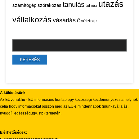
utazás
tanulás
számítógép
szórakozás
tél
túra
vállalkozás
vásárlás
Önéletrajz
A küldetésünk
Az EUvonal.hu - EU információs honlap egy közösségi kezdeményezés amelynek
célja hogy információkat osszon meg az EU-s mindennapok (munkavállalás,
nyugdíj, egészségügy, stb) területén.
Elérhetőségek: