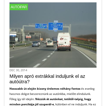
AUTÓIPAR
DEC 30, 2014
Milyen apró extrákkal induljunk el az
autóútra?
Hosszabb út elején bizony érdemes néhány fontos
és esetleg
hasznos dolgot beszereznünk az autónkba, mielőtt elindulunk.
Főleg így tél idején.
Nézzük át autónkat, tetőtől-talpig, hogy
minden porcikája jól szuperál-e
, különben el ne induljunk. Ha ez