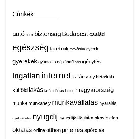
Címkék
autó
biztonság
Budapest
család
bank
egészség
facebook
gyerek
fogyókúra
gyerekek
igénylés
gyümölcs
gépjármű
hitel
internet
ingatlan
karácsony
kirándulás
lakás
magyarország
külföld
lakásfelújítás
laptop
munkavállalás
munka
munkahely
nyaralás
nyugdíj
nyugdíjkalkulátor
okostelefon
nyelvtanulás
oktatás
pihenés
otthon
spórolás
online