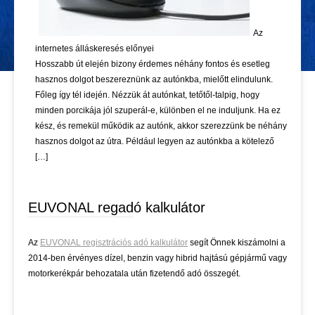
Az
internetes álláskeresés előnyei
Hosszabb út elején bizony érdemes néhány fontos és esetleg
hasznos dolgot beszereznünk az autónkba, mielőtt elindulunk.
Főleg így tél idején. Nézzük át autónkat, tetőtől-talpig, hogy
minden porcikája jól szuperál-e, különben el ne induljunk. Ha ez
kész, és remekül működik az autónk, akkor szerezzünk be néhány
hasznos dolgot az útra. Például legyen az autónkba a kötelező
[…]
EUVONAL regadó kalkulátor
Az
EUVONAL regisztrációs adó kalkulátor
segít Önnek kiszámolni a
2014-ben érvényes dízel, benzin vagy hibrid hajtású gépjármű vagy
motorkerékpár behozatala után fizetendő adó összegét.