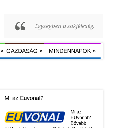
Egységben a sokféleség.
»
»
»
GAZDASÁG
MINDENNAPOK
Mi az Euvonal?
Mi az
EUvonal?
Bővebb