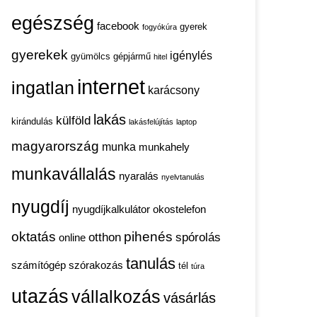
egészség
facebook
gyerek
fogyókúra
gyerekek
igénylés
gyümölcs
gépjármű
hitel
internet
ingatlan
karácsony
lakás
külföld
kirándulás
lakásfelújítás
laptop
magyarország
munka
munkahely
munkavállalás
nyaralás
nyelvtanulás
nyugdíj
nyugdíjkalkulátor
okostelefon
oktatás
pihenés
otthon
spórolás
online
tanulás
számítógép
szórakozás
tél
túra
utazás
vállalkozás
vásárlás