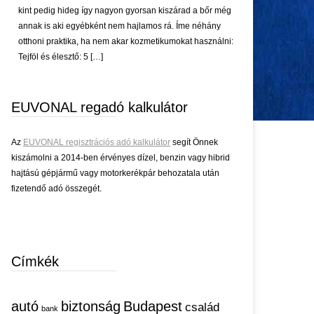
kint pedig hideg így nagyon gyorsan kiszárad a bőr még
annak is aki egyébként nem hajlamos rá. Íme néhány
otthoni praktika, ha nem akar kozmetikumokat használni:
Tejföl és élesztő: 5 […]
EUVONAL regadó kalkulátor
Az
EUVONAL regisztrációs adó kalkulátor
segít Önnek
kiszámolni a 2014-ben érvényes dízel, benzin vagy hibrid
hajtású gépjármű vagy motorkerékpár behozatala után
fizetendő adó összegét.
Címkék
autó
biztonság
Budapest
család
bank