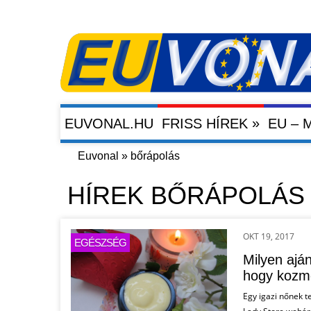
»
EUVONAL.HU
FRISS HÍREK
EU –
Euvonal
»
bőrápolás
HÍREK BŐRÁPOLÁS
OKT 19, 2017
EGÉSZSÉG
Milyen ajá
hogy kozm
Egy igazi nőnek 