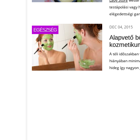
Lady Store
webáru
testápolási vagy 
elégedettségi gar
DEC 04, 2015
EGÉSZSÉG
Alapvető b
kozmetiku
A téli időszakban
hiányában minimál
hideg így nagyon 