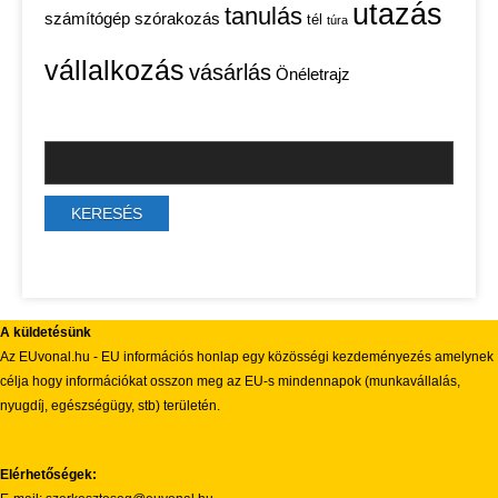
utazás
tanulás
számítógép
szórakozás
tél
túra
vállalkozás
vásárlás
Önéletrajz
A küldetésünk
Az EUvonal.hu - EU információs honlap egy közösségi kezdeményezés amelynek
célja hogy információkat osszon meg az EU-s mindennapok (munkavállalás,
nyugdíj, egészségügy, stb) területén.
Elérhetőségek: