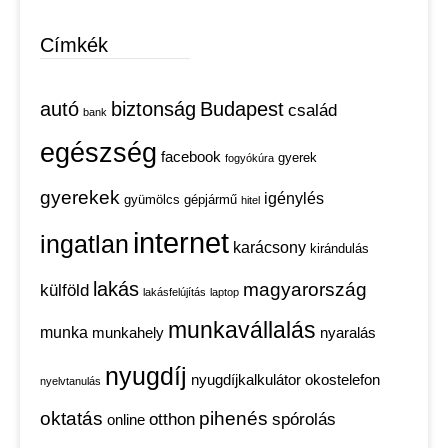
Címkék
autó
biztonság
Budapest
család
bank
egészség
facebook
gyerek
fogyókúra
gyerekek
igénylés
gyümölcs
gépjármű
hitel
internet
ingatlan
karácsony
kirándulás
lakás
magyarország
külföld
lakásfelújítás
laptop
munkavállalás
munka
munkahely
nyaralás
nyugdíj
nyugdíjkalkulátor
okostelefon
nyelvtanulás
oktatás
pihenés
otthon
spórolás
online