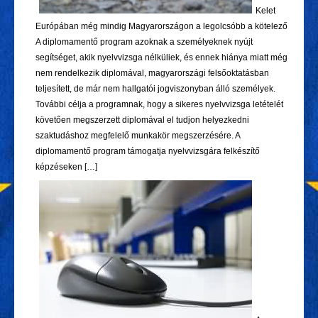
Kelet
Európában még mindig Magyarországon a legolcsóbb a kötelező
A diplomamentő program azoknak a személyeknek nyújt
segítséget, akik nyelvvizsga nélküliek, és ennek hiánya miatt még
nem rendelkezik diplomával, magyarországi felsőoktatásban
teljesített, de már nem hallgatói jogviszonyban álló személyek.
További célja a programnak, hogy a sikeres nyelvvizsga letételét
követően megszerzett diplomával el tudjon helyezkedni
szaktudáshoz megfelelő munkakör megszerzésére. A
diplomamentő program támogatja nyelvvizsgára felkészítő
képzéseken […]