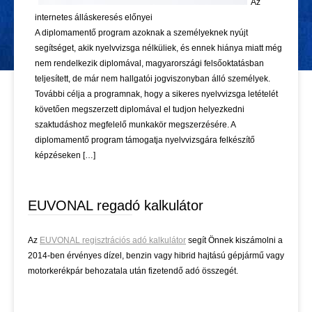
Az
internetes álláskeresés előnyei
A diplomamentő program azoknak a személyeknek nyújt
segítséget, akik nyelvvizsga nélküliek, és ennek hiánya miatt még
nem rendelkezik diplomával, magyarországi felsőoktatásban
teljesített, de már nem hallgatói jogviszonyban álló személyek.
További célja a programnak, hogy a sikeres nyelvvizsga letételét
követően megszerzett diplomával el tudjon helyezkedni
szaktudáshoz megfelelő munkakör megszerzésére. A
diplomamentő program támogatja nyelvvizsgára felkészítő
képzéseken […]
EUVONAL regadó kalkulátor
Az
EUVONAL regisztrációs adó kalkulátor
segít Önnek kiszámolni a
2014-ben érvényes dízel, benzin vagy hibrid hajtású gépjármű vagy
motorkerékpár behozatala után fizetendő adó összegét.