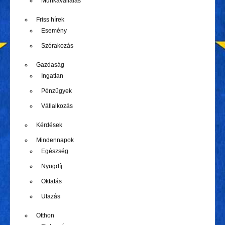
Munkavállalás
Friss hírek
Esemény
Szórakozás
Gazdaság
Ingatlan
Pénzügyek
Vállalkozás
Kérdések
Mindennapok
Egészség
Nyugdíj
Oktatás
Utazás
Otthon