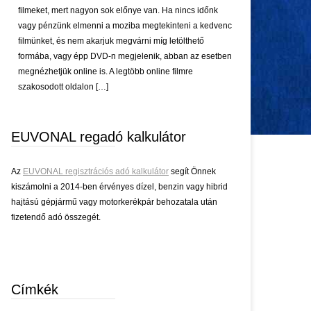
filmeket, mert nagyon sok előnye van. Ha nincs időnk
vagy pénzünk elmenni a moziba megtekinteni a kedvenc
filmünket, és nem akarjuk megvárni míg letölthető
formába, vagy épp DVD-n megjelenik, abban az esetben
megnézhetjük online is. A legtöbb online filmre
szakosodott oldalon […]
EUVONAL regadó kalkulátor
Az
EUVONAL regisztrációs adó kalkulátor
segít Önnek
kiszámolni a 2014-ben érvényes dízel, benzin vagy hibrid
hajtású gépjármű vagy motorkerékpár behozatala után
fizetendő adó összegét.
Címkék