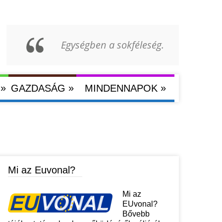
Egységben a sokféleség.
»
»
»
GAZDASÁG
MINDENNAPOK
Mi az Euvonal?
Mi az
EUvonal?
Bővebb