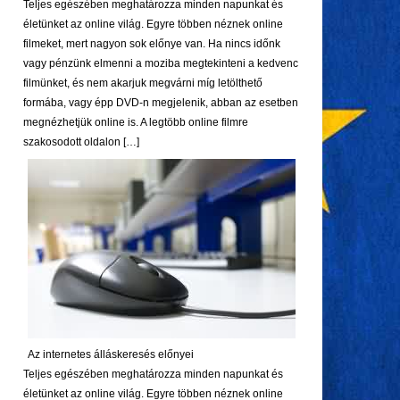
Teljes egészében meghatározza minden napunkat és
életünket az online világ. Egyre többen néznek online
filmeket, mert nagyon sok előnye van. Ha nincs időnk
vagy pénzünk elmenni a moziba megtekinteni a kedvenc
filmünket, és nem akarjuk megvárni míg letölthető
formába, vagy épp DVD-n megjelenik, abban az esetben
megnézhetjük online is. A legtöbb online filmre
szakosodott oldalon […]
Az internetes álláskeresés előnyei
Teljes egészében meghatározza minden napunkat és
életünket az online világ. Egyre többen néznek online