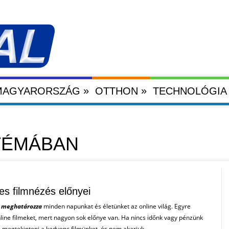
»
»
 MAGYARORSZÁG
OTTHON
TECHNOLÓGIA
 TÉMÁBAN
es filmnézés előnyei
n meghatározza
minden napunkat és életünket az online világ. Egyre
ine filmeket, mert nagyon sok előnye van. Ha nincs időnk vagy pénzünk
megtekinteni a kedvenc filmünket, és nem akarjuk ....