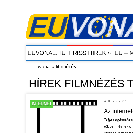
»
EUVONAL.HU
FRISS HÍREK
EU –
Euvonal
»
filmnézés
HÍREK FILMNÉZÉS
AUG 25, 2014
INTERNET
Az internet
Teljes egészébe
többen néznek onl
elmenni a moziba 