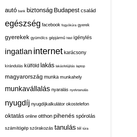
autó
biztonság
Budapest
család
bank
egészség
facebook
gyerek
fogyókúra
gyerekek
igénylés
gyümölcs
gépjármű
hitel
internet
ingatlan
karácsony
lakás
külföld
kirándulás
lakásfelújítás
laptop
magyarország
munka
munkahely
munkavállalás
nyaralás
nyelvtanulás
nyugdíj
nyugdíjkalkulátor
okostelefon
oktatás
pihenés
otthon
spórolás
online
tanulás
számítógép
szórakozás
tél
túra