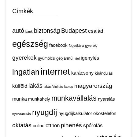
Címkék
autó
biztonság
Budapest
család
bank
egészség
facebook
gyerek
fogyókúra
gyerekek
igénylés
gyümölcs
gépjármű
hitel
internet
ingatlan
karácsony
kirándulás
lakás
magyarország
külföld
lakásfelújítás
laptop
munkavállalás
munka
munkahely
nyaralás
nyugdíj
nyugdíjkalkulátor
okostelefon
nyelvtanulás
oktatás
pihenés
otthon
spórolás
online