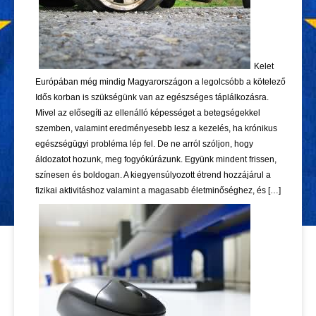
Kelet
Európában még mindig Magyarországon a legolcsóbb a kötelező
Idős korban is szükségünk van az egészséges táplálkozásra.
Mivel az elősegíti az ellenálló képességet a betegségekkel
szemben, valamint eredményesebb lesz a kezelés, ha krónikus
egészségügyi probléma lép fel. De ne arról szóljon, hogy
áldozatot hozunk, meg fogyókúrázunk. Együnk mindent frissen,
színesen és boldogan. A kiegyensúlyozott étrend hozzájárul a
fizikai aktivitáshoz valamint a magasabb életminőséghez, és […]