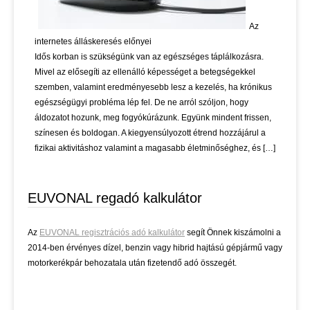
Az
internetes álláskeresés előnyei
Idős korban is szükségünk van az egészséges táplálkozásra.
Mivel az elősegíti az ellenálló képességet a betegségekkel
szemben, valamint eredményesebb lesz a kezelés, ha krónikus
egészségügyi probléma lép fel. De ne arról szóljon, hogy
áldozatot hozunk, meg fogyókúrázunk. Együnk mindent frissen,
színesen és boldogan. A kiegyensúlyozott étrend hozzájárul a
fizikai aktivitáshoz valamint a magasabb életminőséghez, és […]
EUVONAL regadó kalkulátor
Az
EUVONAL regisztrációs adó kalkulátor
segít Önnek kiszámolni a
2014-ben érvényes dízel, benzin vagy hibrid hajtású gépjármű vagy
motorkerékpár behozatala után fizetendő adó összegét.