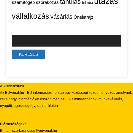
utazás
tanulás
számítógép
szórakozás
tél
túra
vállalkozás
vásárlás
Önéletrajz
A küldetésünk
Az EUvonal.hu - EU információs honlap egy közösségi kezdeményezés amelynek
célja hogy információkat osszon meg az EU-s mindennapok (munkavállalás,
nyugdíj, egészségügy, stb) területén.
Elérhetőségek:
E-mail: szerkesztoseg@euvonal.hu