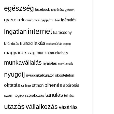
egészség
facebook
gyerek
fogyókúra
gyerekek
igénylés
gyümölcs
gépjármű
hitel
internet
ingatlan
karácsony
lakás
külföld
kirándulás
lakásfelújítás
laptop
magyarország
munka
munkahely
munkavállalás
nyaralás
nyelvtanulás
nyugdíj
nyugdíjkalkulátor
okostelefon
oktatás
pihenés
otthon
spórolás
online
tanulás
számítógép
szórakozás
tél
túra
utazás
vállalkozás
vásárlás