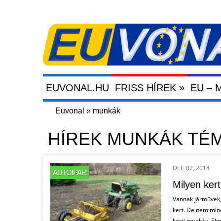
»
EUVONAL.HU
FRISS HÍREK
EU –
Euvonal
»
munkák
HÍREK MUNKÁK TÉ
DEC 02, 2014
AUTÓIPAR
Milyen kert
Vannak járművek,
kert. De nem mind
kerti munkák. Elm