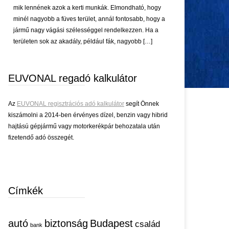
mik lennének azok a kerti munkák. Elmondható, hogy
minél nagyobb a füves terület, annál fontosabb, hogy a
jármű nagy vágási szélességgel rendelkezzen. Ha a
területen sok az akadály, például fák, nagyobb […]
EUVONAL regadó kalkulátor
Az
EUVONAL regisztrációs adó kalkulátor
segít Önnek
kiszámolni a 2014-ben érvényes dízel, benzin vagy hibrid
hajtású gépjármű vagy motorkerékpár behozatala után
fizetendő adó összegét.
Címkék
autó
biztonság
Budapest
család
bank