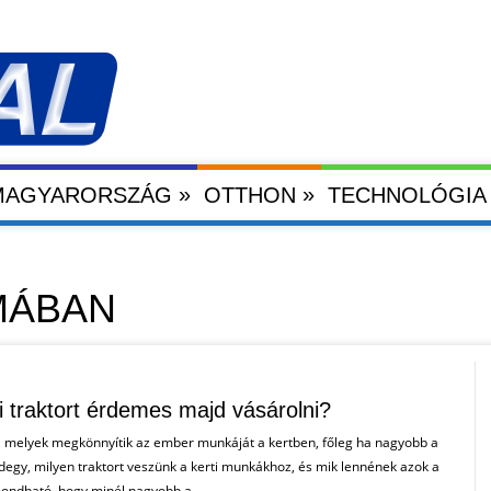
»
»
 MAGYARORSZÁG
OTTHON
TECHNOLÓGIA
MÁBAN
i traktort érdemes majd vásárolni?
 melyek megkönnyítik az ember munkáját a kertben, főleg ha nagyobb a
egy, milyen traktort veszünk a kerti munkákhoz, és mik lennének azok a
ondható, hogy minél nagyobb a ....