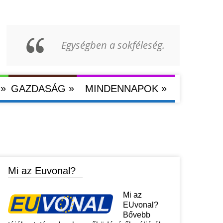
Egységben a sokféleség.
»
»
»
GAZDASÁG
MINDENNAPOK
Mi az Euvonal?
Mi az
EUvonal?
Bővebb