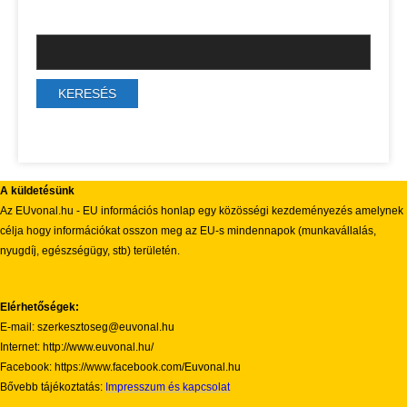
A küldetésünk
Az EUvonal.hu - EU információs honlap egy közösségi kezdeményezés amelynek
célja hogy információkat osszon meg az EU-s mindennapok (munkavállalás,
nyugdíj, egészségügy, stb) területén.
Elérhetőségek:
E-mail: szerkesztoseg@euvonal.hu
Internet: http://www.euvonal.hu/
Facebook: https://www.facebook.com/Euvonal.hu
Bővebb tájékoztatás:
Impresszum és kapcsolat