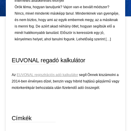
internetes álláskeresés előnyei
Örök téma, hogyan tanuljunk? Vajon van-e bevált módszer?
Nincs, mivel mindenki másképp tanul. Mindenkinek van gyengéje,
és nem biztos, hogy ami az egyik embernek megy, az a másiknak
is menni fog. De azért akad néhány ötlet, hogyan segítsük elő a
minél hatékonyabb tanulást. Először is keressünk egy jó,
kényelmes helyet, ahol tanulni fogunk. Lehetőség szerint […]
EUVONAL regadó kalkulátor
Az
EUVONAL regisztrációs adó kalkulátor
segít Önnek kiszámolni a
2014-ben érvényes dízel, benzin vagy hibrid hajtású gépjármű vagy
motorkerékpár behozatala után fizetendő adó összegét.
Címkék