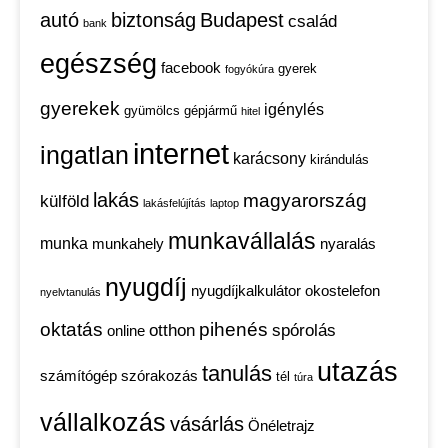
autó
biztonság
Budapest
család
bank
egészség
facebook
gyerek
fogyókúra
gyerekek
igénylés
gyümölcs
gépjármű
hitel
internet
ingatlan
karácsony
kirándulás
lakás
magyarország
külföld
lakásfelújítás
laptop
munkavállalás
munka
munkahely
nyaralás
nyugdíj
nyugdíjkalkulátor
okostelefon
nyelvtanulás
oktatás
pihenés
otthon
spórolás
online
utazás
tanulás
számítógép
szórakozás
tél
túra
vállalkozás
vásárlás
Önéletrajz