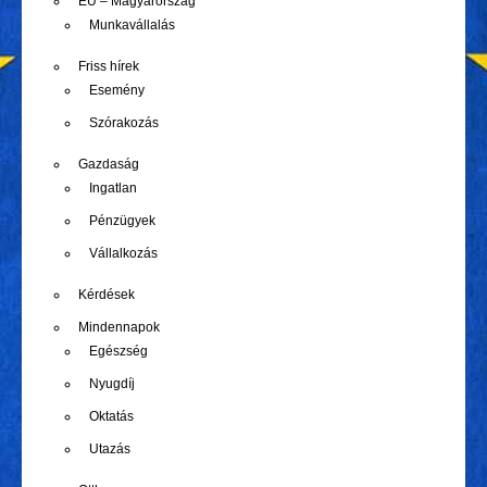
EU – Magyarország
Munkavállalás
Friss hírek
Esemény
Szórakozás
Gazdaság
Ingatlan
Pénzügyek
Vállalkozás
Kérdések
Mindennapok
Egészség
Nyugdíj
Oktatás
Utazás