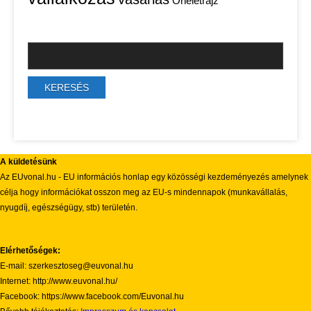
Önéletrajz
A küldetésünk
Az EUvonal.hu - EU információs honlap egy közösségi kezdeményezés amelynek
célja hogy információkat osszon meg az EU-s mindennapok (munkavállalás,
nyugdíj, egészségügy, stb) területén.
Elérhetőségek:
E-mail: szerkesztoseg@euvonal.hu
Internet: http://www.euvonal.hu/
Facebook: https://www.facebook.com/Euvonal.hu