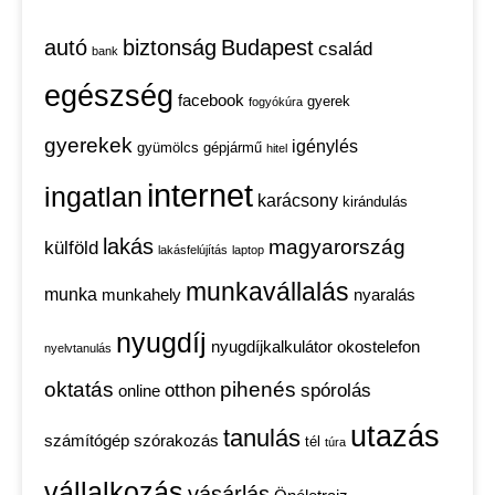
autó
biztonság
Budapest
család
bank
egészség
facebook
gyerek
fogyókúra
gyerekek
igénylés
gyümölcs
gépjármű
hitel
internet
ingatlan
karácsony
kirándulás
lakás
magyarország
külföld
lakásfelújítás
laptop
munkavállalás
munka
munkahely
nyaralás
nyugdíj
nyugdíjkalkulátor
okostelefon
nyelvtanulás
oktatás
pihenés
otthon
spórolás
online
utazás
tanulás
számítógép
szórakozás
tél
túra
vállalkozás
vásárlás