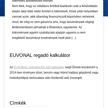
internetes álláskeresés előnyei
Nem titok, hogy az oktatásra fordított kiadások csak a felsőoktatás
idején akár több millió forintot is kitehetnek. Kissé jobb helyzetben
vannak azok, akik államilag finanszírozott képzésben vehetnek
részt, de még ez sem garancia arra, hogy tanulmányaik végéig
téritésmentesen járhatnak a főiskolára, egyetemre. Az
intézmények egyéni szabályzata alapján ugyanis a nem
megfelelő tanulmányi eredmények miatt akár […]
EUVONAL regadó kalkulátor
Az
EUVONAL regisztrációs adó kalkulátor
segít Önnek kiszámolni a
2014-ben érvényes dízel, benzin vagy hibrid hajtású gépjármű vagy
motorkerékpár behozatala után fizetendő adó összegét.
Címkék