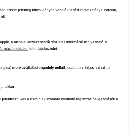
tása szerint jelenleg nincs igénybe vehető utazási kedvezmény Cipruson,
ölt.
lapján
, a nicosiai közlekedésről részletes információ
itt olvasható
. A
nformációs oldalon
lehet tájékozódni.
polgára)
munkavállalási engedély nélkül
, szabadon dolgozhatnak az
a, akkor:
 jelentkezni kell a külföldiek számára kiadható regisztrációs igazolásért a