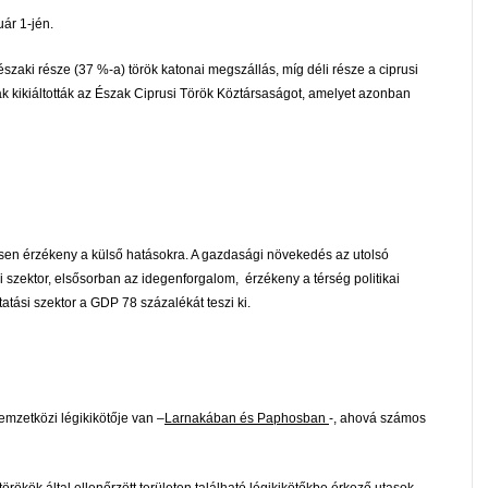
uár 1-jén.
északi része (37 %-a) török katonai megszállás, míg déli része a ciprusi
ák kikiáltották az Észak Ciprusi Török Köztársaságot, amelyet azonban
en érzékeny a külső hatásokra. A gazdasági növekedés az utolsó
si szektor, elsősorban az idegenforgalom, érzékeny a térség politikai
tatási szektor a GDP 78 százalékát teszi ki.
emzetközi légikikötője van –
Larnakában és Paphosban
-, ahová számos