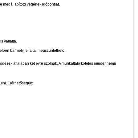
 megállapított) végének időpontját,
s vállalja.
lően bármely fél által megszüntethető.
rződések általában két évre szólnak. A munkáltató köteles mindennemű
ulni. Elérhetőségük: