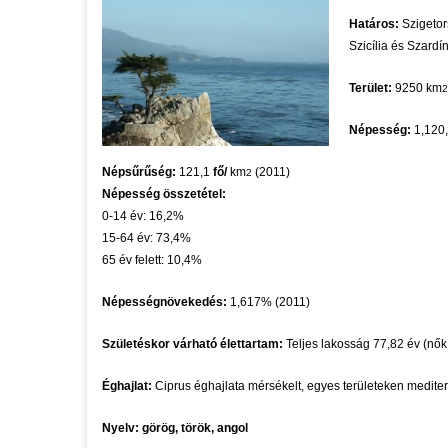
Határos:
Szigetor
Szicília és Szardín
Terület:
9250 km
Népesség:
1,120
Népsűrűség:
121,1
fő/
km
(2011)
2
Népesség összetétel:
0-14 év: 16,2%
15-64 év: 73,4%
65 év felett: 10,4%
Népességnövekedés:
1,617% (2011)
Születéskor várható élettartam:
Teljes lakosság
77,82 év (nők:
Éghajlat:
Ciprus éghajlata mérsékelt, egyes területeken mediter
Nyelv: görög, török, angol