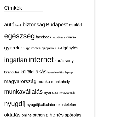
Címkék
autó
biztonság
Budapest
család
bank
egészség
facebook
gyerek
fogyókúra
gyerekek
igénylés
gyümölcs
gépjármű
hitel
internet
ingatlan
karácsony
lakás
külföld
kirándulás
lakásfelújítás
laptop
magyarország
munka
munkahely
munkavállalás
nyaralás
nyelvtanulás
nyugdíj
nyugdíjkalkulátor
okostelefon
oktatás
pihenés
otthon
spórolás
online