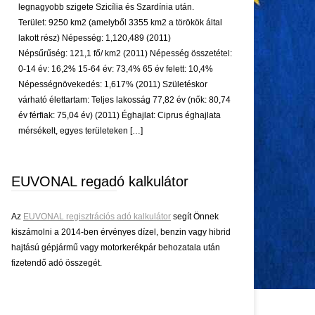
legnagyobb szigete Szicília és Szardínia után.
Terület: 9250 km2 (amelyből 3355 km2 a törökök által
lakott rész) Népesség: 1,120,489 (2011)
Népsűrűség: 121,1 fő/ km2 (2011) Népesség összetétel:
0-14 év: 16,2% 15-64 év: 73,4% 65 év felett: 10,4%
Népességnövekedés: 1,617% (2011) Születéskor
várható élettartam: Teljes lakosság 77,82 év (nők: 80,74
év férfiak: 75,04 év) (2011) Éghajlat: Ciprus éghajlata
mérsékelt, egyes területeken […]
EUVONAL regadó kalkulátor
Az
EUVONAL regisztrációs adó kalkulátor
segít Önnek
kiszámolni a 2014-ben érvényes dízel, benzin vagy hibrid
hajtású gépjármű vagy motorkerékpár behozatala után
fizetendő adó összegét.