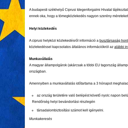
A budapesti székhelyű Ciprusi Idegenforgalmi Hivatal tájékozta
ennek oka, hogy a tömegközlekedés nagyon szerény méreteket 
Helyi közlekedés
A ciprusi helyközi közlekedésről információ a
busztársaság hon
közlekedéssel kapcsolatos általános információkról az
alábbi i
Munkavállalás
A magyar állampolgárok (akárcsak a többi EU tagország állam
országban.
Amennyiben a munkavállalás időtartama a 3 hónapot meghaladj
az ország területére való belépést követő nyolc napon belül
Rendőrség helyi bevándorlási részlegén
társadalombiztosítási számot kell igényelni.
Munkakeresés