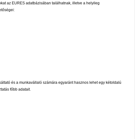
okat az EURES adatbázisában találhatnak, illetve a helyileg
etőségei:
ltató és a munkavállaló számára egyaránt hasznos lehet egy kétoldalú
tatás főbb adatait.