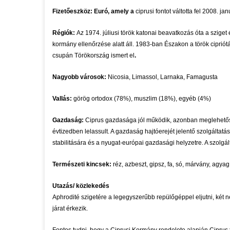
Fizetőeszköz: Euró, amely a
ciprusi fontot váltotta fel 2008. jan
Régiók:
Az 1974. júliusi török katonai beavatkozás óta a sziget 
kormány ellenőrzése alatt áll. 1983-ban Északon a török cipriót
csupán Törökország ismert el
.
Nagyobb városok:
Nicosia, Limassol, Larnaka, Famagusta
Vallás:
görög ortodox (78%), muszlim (18%), egyéb (4%)
Gazdaság:
Ciprus gazdasága jól működik, azonban meglehetős
évtizedben lelassult. A gazdaság hajtóerejét jelentő szolgáltatá
stabilitására és a nyugat-európai gazdasági helyzetre. A szolgál
Természeti kincsek:
réz, azbeszt, gipsz, fa, só, márvány, agyag
Utazás/ közlekedés
Aphrodité szigetére a legegyszerűbb repülőgéppel eljutni, két n
járat érkezik.