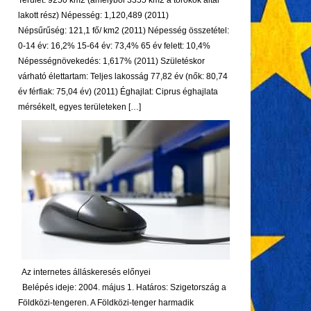
Terület: 9250 km2 (amelyből 3355 km2 a törökök által
lakott rész) Népesség: 1,120,489 (2011)
Népsűrűség: 121,1 fő/ km2 (2011) Népesség összetétel:
0-14 év: 16,2% 15-64 év: 73,4% 65 év felett: 10,4%
Népességnövekedés: 1,617% (2011) Születéskor
várható élettartam: Teljes lakosság 77,82 év (nők: 80,74
év férfiak: 75,04 év) (2011) Éghajlat: Ciprus éghajlata
mérsékelt, egyes területeken […]
Az internetes álláskeresés előnyei
Belépés ideje: 2004. május 1. Határos: Szigetország a
Földközi-tengeren. A Földközi-tenger harmadik