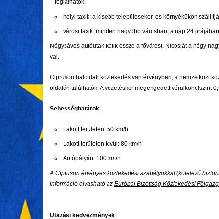
foglalhatók.
helyi taxik: a kisebb településeken és környékükön szállítjá
városi taxik: minden nagyobb városban, a nap 24 órájában
Négysávos autóutak kötik össze a fővárost, Nicosiát a négy nag
val.
Cipruson baloldali közlekedés van érvényben, a nemzetközi közl
oldalán találhatók. A vezetéskor megengedett véralkoholszint 0
Sebességhatárok
Lakott területen: 50 km/h
Lakott területen kívül: 80 km/h
Autópályán: 100 km/h
A Cipruson érvényes közlekedési szabályokkal (kötelező biztonsá
információ olvasható az
Európai Bizottság Közlekedési Főigaz
Utazási kedvezmények