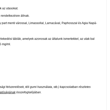
k az utasokat.
 rendelkezésre állnak.
y part menti várossal, Limassollal, Larnacával, Paphosszal és Agia Napá-
ekedési táblák, amelyek azonosak az általunk ismertekkel, az utak bal
,5 mg/ml.
gi felszerelések, téli gumi használata, stb.) kapcsolatban részletes
gatóságának
összefoglalójában.