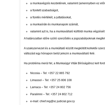
a munkavégzés kezdetének, valamint (amennyiben ez előre
a fizetett szabadságot,
a fizetés mértékét, a juttatásokat,
a munkaórák és munkanapok számát,
valamint azt is, ha a munkavállaló külföldi munka végzését i
A határozatlan időre szóló szerződés a jogszabályoknak megfele
A szakszervezet és a munkáltató között megkötött kollektív sze
változást egy hónapon belül jelezni a munkavállaló felé.
Ha probléma merül fel, a Munkaügyi Viták Bíróságához kell ford
Nicosia – Tel: +357 22 865 792
Limassol – Tel: +357 25 806 108
Larnaca – Tel: +357 24 802 756
Paralimni – Tel: +357 24 802 712
e-mail: chief.reg@sc.judicial.gov.cy