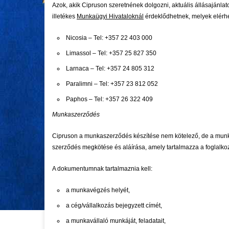
Azok, akik Cipruson szeretnének dolgozni, aktuális állásajánlat
illetékes
Munkaügyi Hivataloknál
érdeklődhetnek, melyek elérh
Nicosia – Tel: +357 22 403 000
Limassol – Tel: +357 25 827 350
Larnaca – Tel: +357 24 805 312
Paralimni – Tel: +357 23 812 052
Paphos – Tel: +357 26 322 409
Munkaszerződés
Cipruson a munkaszerződés készítése nem kötelező, de a munká
szerződés megkötése és aláírása, amely tartalmazza a foglalkoz
A dokumentumnak tartalmaznia kell:
a munkavégzés helyét,
a cég/vállalkozás bejegyzett címét,
a munkavállaló munkáját, feladatait,