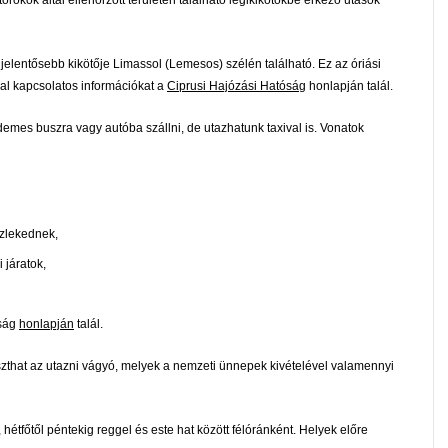
rökök által ellenőrzött területen található légikikötőkbe érkező utasok
elentősebb kikötője Limassol (Lemesos) szélén található. Ez az óriási
sal kapcsolatos információkat a
Ciprusi Hajózási Hatóság
honlapján talál.
demes buszra vagy autóba szállni, de utazhatunk taxival is. Vonatok
özlekednek,
 járatok,
aság
honlapján
talál.
szthat az utazni vágyó, melyek a nemzeti ünnepek kivételével valamennyi
, hétfőtől péntekig reggel és este hat között félóránként. Helyek előre