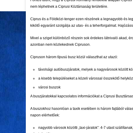
Fontos tudni, hogy a Ciprusi Kormány rendelete alapján Ciprus tö
nem léphetnek a Ciprusi Köztársaság területére.
Ciprus és a Földközi-tenger ezen részének a legnagyobb és legj
kikötő egyaránt szolgálja az utas- és a teherforgalmat. Hajózás
Mivel a sziget különböző részein sok érdekes látnivaló akad, ér
azonban nem közlekednek Cipruson.
Cipruson három típusú busz közül választhat az utazó:
távolsági autóbuszjáratok, melyek a nagyvárosok között k
a kisebb településeket a közeli várossal összekötő helyközi
városi buszok
A buszjáratokkal kapcsolatos információkat a Ciprusi Busztárs
A buszokhoz hasonlóan a taxik esetében is három fajtából vála
napon elérhetőek:
nagyobb városok közötti „taxi-járatok”: 4-7 utast szállítanak