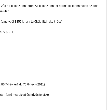
szág a Földközi-tengeren. A Földközi-tenger harmadik legnagyobb szigete
ia után.
(amelyből 3355 km
a törökök által lakott rész)
2
2
,489 (2011)
 80,74 év férfiak: 75,04 év) (2011)
rán, forró nyarakkal és hűvös telekkel