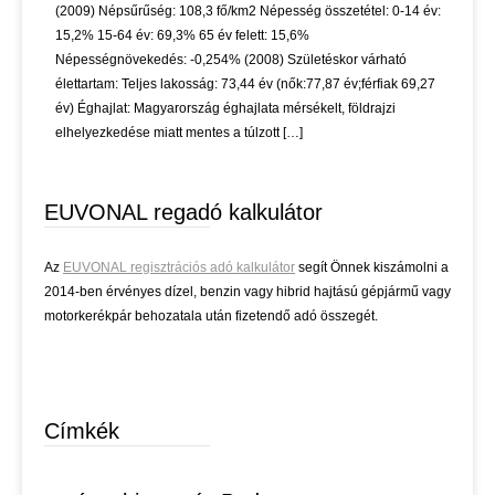
(2009) Népsűrűség: 108,3 fő/km2 Népesség összetétel: 0-14 év:
15,2% 15-64 év: 69,3% 65 év felett: 15,6%
Népességnövekedés: -0,254% (2008) Születéskor várható
élettartam: Teljes lakosság: 73,44 év (nők:77,87 év;férfiak 69,27
év) Éghajlat: Magyarország éghajlata mérsékelt, földrajzi
elhelyezkedése miatt mentes a túlzott […]
EUVONAL regadó kalkulátor
Az
EUVONAL regisztrációs adó kalkulátor
segít Önnek kiszámolni a
2014-ben érvényes dízel, benzin vagy hibrid hajtású gépjármű vagy
motorkerékpár behozatala után fizetendő adó összegét.
Címkék