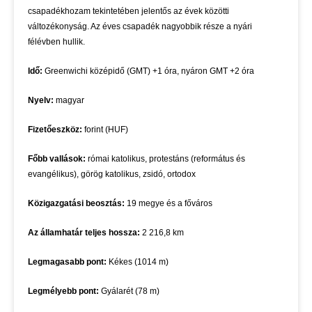
csapadékhozam tekintetében jelentős az évek közötti
változékonyság. Az éves csapadék nagyobbik része a nyári
félévben hullik.
Idő:
Greenwichi középidő (GMT) +1 óra, nyáron GMT +2 óra
Nyelv:
magyar
Fizetőeszköz:
forint (HUF)
Főbb vallások:
római katolikus, protestáns (református és
evangélikus), görög katolikus, zsidó, ortodox
Közigazgatási beosztás:
19 megye és a főváros
Az államhatár teljes hossza:
2 216,8 km
Legmagasabb pont:
Kékes (1014 m)
Legmélyebb pont:
Gyálarét (78 m)