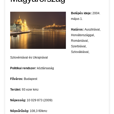
Belépés ideje:
2004.
május 1.
Határos:
Ausztriával,
Horvátországgal,
Romániával,
Szerbiával,
Szlovákiával,
Szlovéniával és Ukrajnával
Politikai rendszer:
köztársaság
Főváros:
Budapest
Terület:
93 ezer km
2
Népesség:
10 029 873 (2009)
Népsűrűség:
108,3 fő/km
2