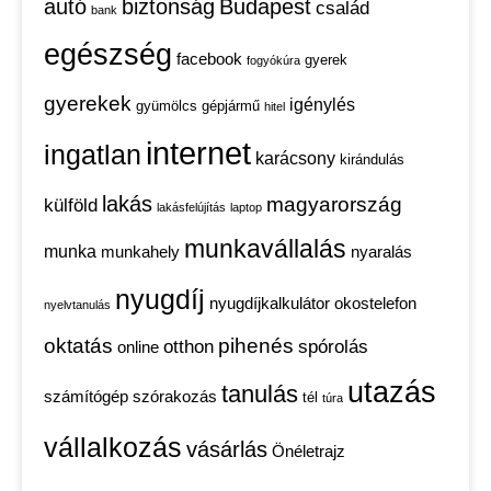
autó
biztonság
Budapest
család
bank
egészség
facebook
gyerek
fogyókúra
gyerekek
igénylés
gyümölcs
gépjármű
hitel
internet
ingatlan
karácsony
kirándulás
lakás
magyarország
külföld
lakásfelújítás
laptop
munkavállalás
munka
munkahely
nyaralás
nyugdíj
nyugdíjkalkulátor
okostelefon
nyelvtanulás
oktatás
pihenés
otthon
spórolás
online
utazás
tanulás
számítógép
szórakozás
tél
túra
vállalkozás
vásárlás
Önéletrajz