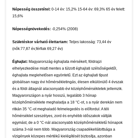
Népesség összetétel:
0-14 év: 15,2% 15-64 év: 69,3% 65 év felett:
15,6%
Népességnövekedés:
-0,254% (2008)
Születéskor várható élettartam:
Teljes lakosság: 73,44 év
(nők:77,87 év;férfiak 69,27 év)
Éghajlat:
Magyarország éghajlata mérsékelt, földrajzi
elhelyezkedése miatt mentes a túlzott éghajlati szélsőségektől,
éghajlata meglehetősen egyöntetű. Ezt az éghajlati típust
globálisan nagy évi hőmérsékletingás, élesen elkülönülő 4 évszak
és a földi átlagnál alacsonyabb évi középhőmérsékletek jellemzik.
Magyarországon a nyár hosszú, legalább 3 hónap
középhőmérséklete meghaladja a 18 °C-ot, s a nyár derekán nem
ritkán 35 °C-ot meghaladó felmelegedés is előfordul. A téli
hőmérséklet szeszélyes, zord és enyhébb időszakok váltják
egymást, de a 0 °C-nál alacsonyabb középhőmérsékletű hónapok
száma 3-nál nem több. Magyarország csapadékellátottsága a
vízigények közepes mértékű kielégítését biztosítja, azonban