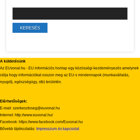
A küldetésünk
Az EUvonal.hu - EU információs honlap egy közösségi kezdeményezés amelynek
célja hogy információkat osszon meg az EU-s mindennapok (munkavállalás,
nyugdíj, egészségügy, stb) területén.
Elérhetőségek:
E-mail: szerkesztoseg@euvonal.hu
Internet: http://www.euvonal.hu/
Facebook: https://www.facebook.com/Euvonal.hu
Bővebb tájékoztatás:
Impresszum és kapcsolat