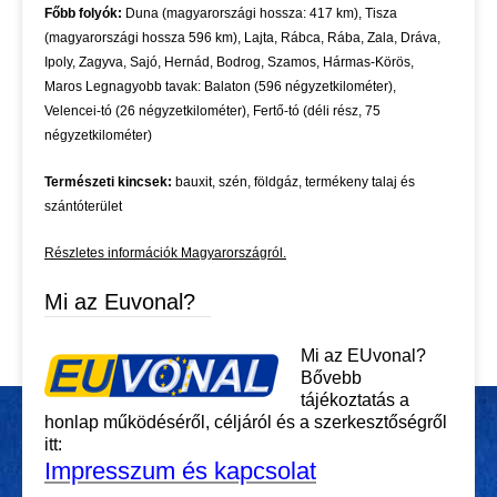
Főbb folyók:
Duna (magyarországi hossza: 417 km), Tisza
(magyarországi hossza 596 km), Lajta, Rábca, Rába, Zala, Dráva,
Ipoly, Zagyva, Sajó, Hernád, Bodrog, Szamos, Hármas-Körös,
Maros Legnagyobb tavak: Balaton (596 négyzetkilométer),
Velencei-tó (26 négyzetkilométer), Fertő-tó (déli rész, 75
négyzetkilométer)
Természeti kincsek:
bauxit, szén, földgáz, termékeny talaj és
szántóterület
Részletes információk Magyarországról.
Mi az Euvonal?
Mi az EUvonal?
Bővebb
tájékoztatás a
honlap működéséről, céljáról és a szerkesztőségről
itt:
Impresszum és kapcsolat