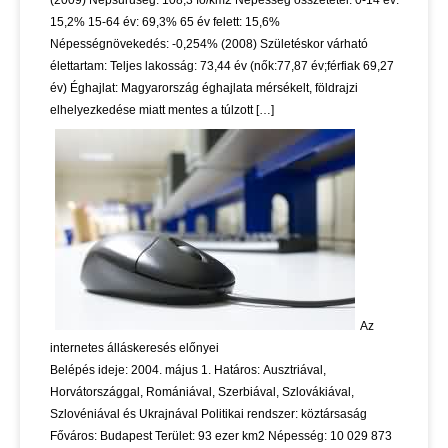
(2009) Népsűrűség: 108,3 fő/km2 Népesség összetétel: 0-14 év:
15,2% 15-64 év: 69,3% 65 év felett: 15,6%
Népességnövekedés: -0,254% (2008) Születéskor várható
élettartam: Teljes lakosság: 73,44 év (nők:77,87 év;férfiak 69,27
év) Éghajlat: Magyarország éghajlata mérsékelt, földrajzi
elhelyezkedése miatt mentes a túlzott […]
Az
internetes álláskeresés előnyei
Belépés ideje: 2004. május 1. Határos: Ausztriával,
Horvátországgal, Romániával, Szerbiával, Szlovákiával,
Szlovéniával és Ukrajnával Politikai rendszer: köztársaság
Főváros: Budapest Terület: 93 ezer km2 Népesség: 10 029 873