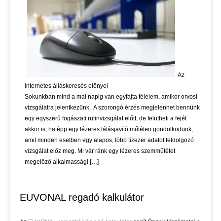
Az
internetes álláskeresés előnyei
Sokunkban mind a mai napig van egyfajta félelem, amikor orvosi
vizsgálatra jelentkezünk. A szorongó érzés megjelenhet bennünk
egy egyszerű fogászati rutinvizsgálat előtt, de felütheti a fejét
akkor is, ha épp egy lézeres látásjavító műtéten gondolkodunk,
amit minden esetben egy alapos, több tízezer adatot feldolgozó
vizsgálat előz meg. Mi vár ránk egy lézeres szemműtétet
megelőző alkalmassági […]
EUVONAL regadó kalkulátor