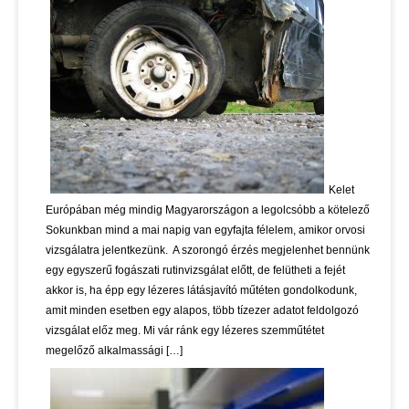
Kelet
Európában még mindig Magyarországon a legolcsóbb a kötelező
Sokunkban mind a mai napig van egyfajta félelem, amikor orvosi
vizsgálatra jelentkezünk. A szorongó érzés megjelenhet bennünk
egy egyszerű fogászati rutinvizsgálat előtt, de felütheti a fejét
akkor is, ha épp egy lézeres látásjavító műtéten gondolkodunk,
amit minden esetben egy alapos, több tízezer adatot feldolgozó
vizsgálat előz meg. Mi vár ránk egy lézeres szemműtétet
megelőző alkalmassági […]