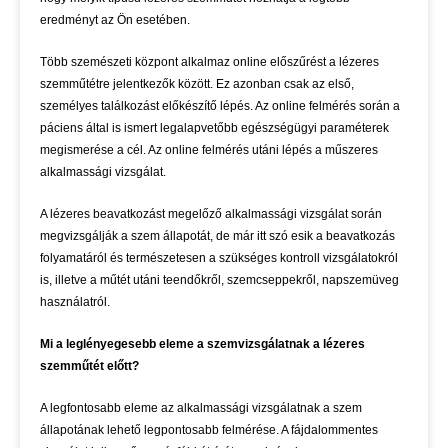
eredményt az Ön esetében.
Több szemészeti központ alkalmaz online előszűrést a lézeres
szemműtétre jelentkezők között. Ez azonban csak az első,
személyes találkozást előkészítő lépés. Az online felmérés során a
páciens által is ismert legalapvetőbb egészségügyi paraméterek
megismerése a cél. Az online felmérés utáni lépés a műszeres
alkalmassági vizsgálat.
A lézeres beavatkozást megelőző alkalmassági vizsgálat során
megvizsgálják a szem állapotát, de már itt szó esik a beavatkozás
folyamatáról és természetesen a szükséges kontroll vizsgálatokról
is, illetve a műtét utáni teendőkről, szemcseppekről, napszemüveg
használatról.
Mi a leglényegesebb eleme a szemvizsgálatnak a lézeres
szemműtét előtt?
A legfontosabb eleme az alkalmassági vizsgálatnak a szem
állapotának lehető legpontosabb felmérése. A fájdalommentes