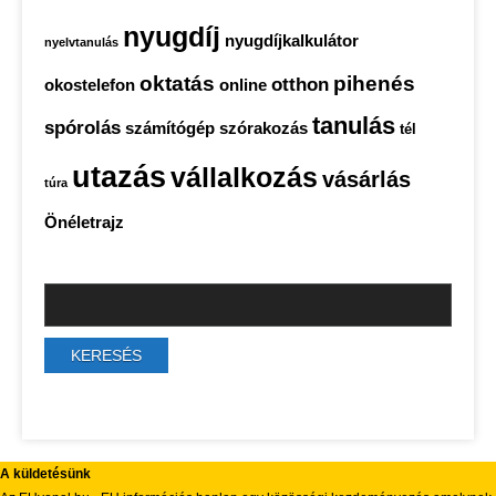
nyugdíj
nyugdíjkalkulátor
nyelvtanulás
oktatás
pihenés
otthon
okostelefon
online
tanulás
spórolás
számítógép
szórakozás
tél
utazás
vállalkozás
vásárlás
túra
Önéletrajz
A küldetésünk