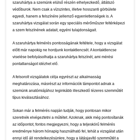
szaruhártya a szemünk elülső részén elhelyezkedő, átlátszó
védőburok. Nem csak a vízszintes, illetve hosszanti görbülete
egyedi, hanem a felszínére jellemző egyenletlenségek is. A
szaruhártya vizsgálat során egy speciális mérőműszer feltérképezi
a szem felszínének adatait, egyéni tulajdonságait.
A szaruhártya felmérés pontosságának feltétele, hogy a vizsgálat
előtt már napokig ne hordjunk kontaktlencsét. A kontaktlencse
viselése befolyásolhatja a szaruhártya felszínét, ami mérési
pontatlanságot idézhet elő.
A felsorolt vizsgálatok célja egyrészt az alkalmasság
meghatározása, másrészt az információk támpontot adnak a
szemünk anatómiájához leginkább illeszkedő lézeres szemműtét
típus kiválasztásához.
Sokan már a felmérés napján tudják, hogy pontosan mikor
szeretnék elvégeztetni a műtétet. Azoknak, akik még pontosítanák
az időpontot, fontos megjegyezni, hogy a teljeskörű felmérés
eredménye három hónapig használható fel, tehát a vizsgálat után
ennyi idő áll rendelkezésünkre, hogy a látásjavító szemműtét a