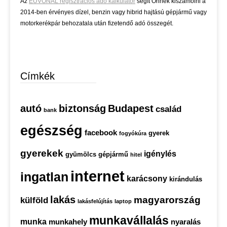
Az
EUVONAL regisztrációs adó kalkulátor
segít Önnek kiszámolni a
2014-ben érvényes dízel, benzin vagy hibrid hajtású gépjármű vagy
motorkerékpár behozatala után fizetendő adó összegét.
Címkék
autó
biztonság
Budapest
család
bank
egészség
facebook
gyerek
fogyókúra
gyerekek
igénylés
gyümölcs
gépjármű
hitel
internet
ingatlan
karácsony
kirándulás
lakás
magyarország
külföld
lakásfelújítás
laptop
munkavállalás
munka
munkahely
nyaralás