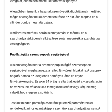
vizsgálat jellemzően másfél-két órát vesz igénybe.
A legtöbben ismerik a használt szemüvegük dioptriájának mértékét,
mégis a vizsgálat nélkülözhetetlen része az aktuális dioptria és a
cilinder pontos meghatározása.
A műszeres mérések során szemnyomást is mérnek és a
szaruhártya térképének elkészítése során megnézik a szaruhártya
vastagságot is.
Pupillatágítás szemcseppek segítségével
A szem vizsgálatakor a szemész pupillatágító szemcseppek
segítségével meghatározza a rejtett fénytörési hibákat is. A cseppek
negatív hatása az ideiglenes homályos látás és enyhe
fényérzékenység. Ez akár 24 óráig is eltarthat, ezért a vizsgálat után
ne vezessünk, válasszuk a tömegközlekedést vagy kérjünk meg
valakit, hogy legyen a sofőrünk.
Testünk minden porcikája csak ránk jellemző paraméterekkel
rendelkezik, nincs ez másképp a szemünk szaruhártyájával sem. A