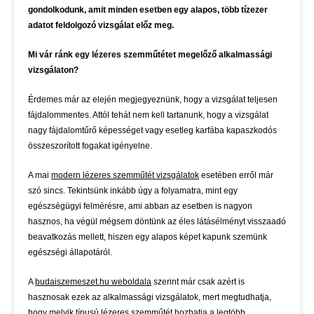
gondolkodunk, amit minden esetben egy alapos, több tízezer
adatot feldolgozó vizsgálat előz meg.
Mi vár ránk egy lézeres szemműtétet megelőző alkalmassági
vizsgálaton?
Érdemes már az elején megjegyeznünk, hogy a vizsgálat teljesen
fájdalommentes. Attól tehát nem kell tartanunk, hogy a vizsgálat
nagy fájdalomtűrő képességet vagy esetleg karfába kapaszkodós
összeszorított fogakat igényelne.
A mai
modern lézeres szemműtét vizsgálatok
esetében erről már
szó sincs. Tekintsünk inkább úgy a folyamatra, mint egy
egészségügyi felmérésre, ami abban az esetben is nagyon
hasznos, ha végül mégsem döntünk az éles látásélményt visszaadó
beavatkozás mellett, hiszen egy alapos képet kapunk szemünk
egészségi állapotáról.
A
budaiszemeszet.hu weboldala
szerint már csak azért is
hasznosak ezek az alkalmassági vizsgálatok, mert megtudhatja,
hogy melyik típusú lézeres szemműtét hozhatja a legtöbb