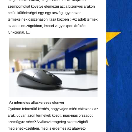
meglehet közelíteni, még is érdemes az alapvető
szempontokat követve elemezni azt a bizonyos árakon
belüli különbséget egy-egy ország ugyanazon
termékeinek összehasonlítása közben : -Az adott termék
az adott országokban, import vagy export árúként
funkcionál. […]
Az internetes álláskeresés előnyei
Gyakran felmerülő kérdés, hogy vajon miért változnak az
árak, ugyan azon termékek között, más-más országot
szemügyre véve? A választ rengeteg szemszögből
meglehet közelíteni, még is érdemes az alapvető