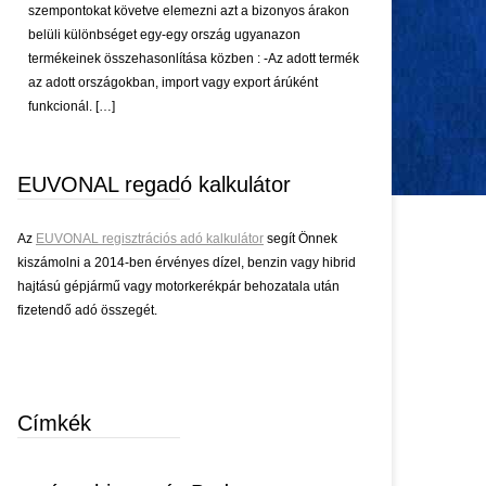
szempontokat követve elemezni azt a bizonyos árakon
belüli különbséget egy-egy ország ugyanazon
termékeinek összehasonlítása közben : -Az adott termék
az adott országokban, import vagy export árúként
funkcionál. […]
EUVONAL regadó kalkulátor
Az
EUVONAL regisztrációs adó kalkulátor
segít Önnek
kiszámolni a 2014-ben érvényes dízel, benzin vagy hibrid
hajtású gépjármű vagy motorkerékpár behozatala után
fizetendő adó összegét.
Címkék