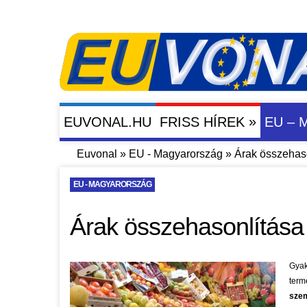
»
EUVONAL.HU
FRISS HÍREK
EU –
Euvonal
»
EU - Magyarország
»
Árak összehaso
EU - MAGYARORSZÁG
Árak összehasonlítása
Gyak
term
szem