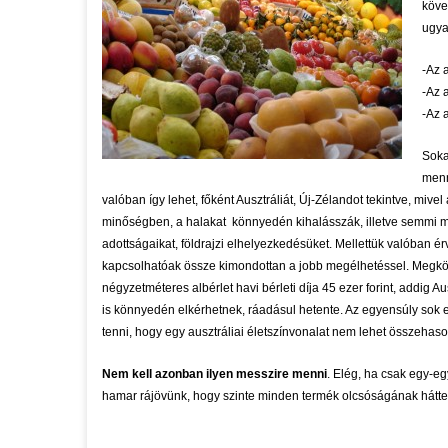
köve
ugya
-Az 
-Az 
-Az 
Soka
menn
valóban így lehet, főként Ausztráliát, Új-Zélandot tekintve, miv
minőségben, a halakat könnyedén kihalásszák, illetve semmi m
adottságaikat, földrajzi elhelyezkedésüket. Mellettük valóban ér
kapcsolhatóak össze kimondottan a jobb megélhetéssel. Megköze
négyzetméteres albérlet havi bérleti díja 45 ezer forint, addig 
is könnyedén elkérhetnek, ráadásul hetente. Az egyensúly sok e
tenni, hogy egy ausztráliai életszínvonalat nem lehet összeha
Nem kell azonban ilyen messzire menni
. Elég, ha csak egy-e
hamar rájövünk, hogy szinte minden termék olcsóságának hátter