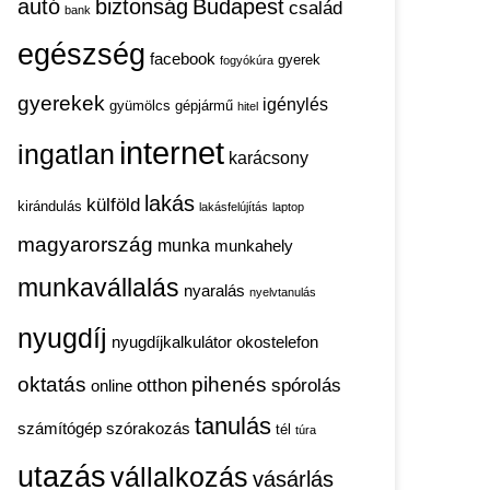
autó
biztonság
Budapest
család
bank
egészség
facebook
gyerek
fogyókúra
gyerekek
igénylés
gyümölcs
gépjármű
hitel
internet
ingatlan
karácsony
lakás
külföld
kirándulás
lakásfelújítás
laptop
magyarország
munka
munkahely
munkavállalás
nyaralás
nyelvtanulás
nyugdíj
nyugdíjkalkulátor
okostelefon
oktatás
pihenés
otthon
spórolás
online
tanulás
számítógép
szórakozás
tél
túra
utazás
vállalkozás
vásárlás