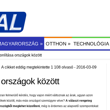
»
»
 MAGYARORSZÁG
OTTHON
TECHNOLÓGIA
nlítása országok között
A cikket eddig megtekintette 1 108 olvasó - 2016-03-09
 országok között
ran felmerülő kérdés, hogy vajon miért változnak az árak, ugyan azon
ékek között, más-más országot szemügyre véve?
A választ rengeteg
szögből meglehet közelíteni
, még is érdemes az alapvető szempontokat