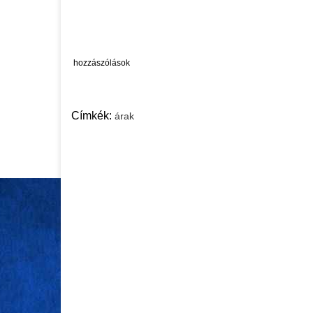
hozzászólások
Címkék:
árak
EU - MAGYARORSZÁG
EU - MAGY
AUG 07, 2026
AUG 06, 2026
Bitcoin Investment
Navigating