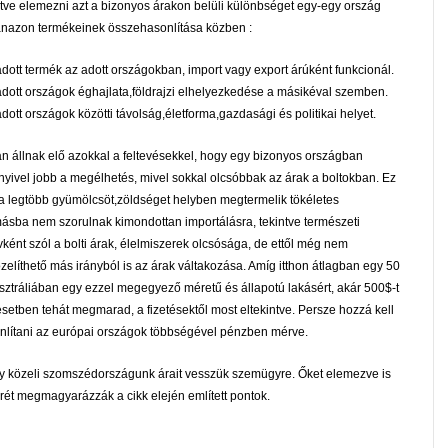
tve elemezni azt a bizonyos árakon belüli különbséget egy-egy ország
nazon termékeinek összehasonlítása közben :
adott termék az adott országokban, import vagy export árúként funkcionál.
adott országok éghajlata,földrajzi elhelyezkedése a másikéval szemben.
adott országok közötti távolság,életforma,gazdasági és politikai helyet.
n állnak elő azokkal a feltevésekkel, hogy egy bizonyos országban
yivel jobb a megélhetés, mivel sokkal olcsóbbak az árak a boltokban. Ez
el a legtöbb gyümölcsöt,zöldséget helyben megtermelik tökéletes
ásba nem szorulnak kimondottan importálásra, tekintve természeti
vként szól a bolti árak, élelmiszerek olcsósága, de ettől még nem
líthető más irányból is az árak váltakozása. Amíg itthon átlagban egy 50
Ausztráliában egy ezzel megegyező méretű és állapotú lakásért, akár 500$-t
setben tehát megmarad, a fizetésektől most eltekintve. Persze hozzá kell
sonlítani az európai országok többségével pénzben mérve.
gy közeli szomszédországunk árait vesszük szemügyre. Őket elemezve is
ét megmagyarázzák a cikk elején említett pontok.