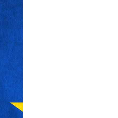
Strategy: Balancing High
Investing,
Returns and Personal
Lending, 
Risk
Scams
Understanding Bitcoin Investment: Risks
Understanding Bi
and Potential Returns I bought my first
and Latest News 
Bitcoin in 2017 at around $3,000, and it
digital asset, not
taught me the market's core truth. The
swung from $16,
asset's price swings can be breathtaking,
the last year alon
with annual volatility often ....
every investment 