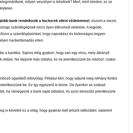
elegondoltunk, milyen veszélyei is lehetnek? Mert, mint minden, ez se
élytelen.
gtöbb bank rendelkezik a hackerek elleni védelemmel
, viszont a mezei,
öznapi számítógépnek nincs ilyen kifinomult védelme. A legjobb,
nőrizni a számítógépünket, hogy naprakész és biztonságos legyen
ilyen hackertámadás ellen.
be a bankba. Sajnos elég gyakori, hogy van egy vírus, mely átirányít
nk oldala. Ne lépjünk más oldalra, és ne jelentkezzünk be máshol, csakis
lönböző ügyekből kifolyólag. Például kéri, hogy adjunk meg néhány fontos
 jelentkezzünk be. Ez így egyszerű is lenne. De ilyenkor se szabad
abb, ha rámegyünk a bank saját oldalára, és azon keresztül jelentkezünk
eg is követeli ez a világ, hogy gyakran kell jelszót változtatni, valamint