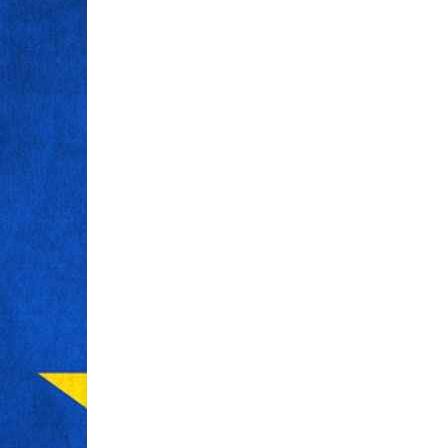
újratervezése: hogyan
megtakarít
növelhető a hatékonyság
elég?
tanácsadói
Amennyiben időbe
miként biztosítjuk
támogatással?
biztonságunk alap
A modern üzleti környezet újabb és
nyugdíjbiztosítá
újabb kihívásokkal teszi próbára a cégek
is elég lehet err
életképességét. A sikeres működés
az már évek óta jó
magában foglalja a folyamatos fejlődés
ellátás önmagában 
és alkalmazkodás nyújtotta
lehetőségeket.
Az üzleti folyamatok
optimalizálása tulajdonképpen nem
mást jelent, mint újratervezést, ....