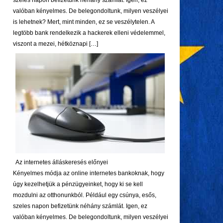
szeles napon befizetünk néhány számlát. Igen, ez
valóban kényelmes. De belegondoltunk, milyen veszélyei
is lehetnek? Mert, mint minden, ez se veszélytelen. A
legtöbb bank rendelkezik a hackerek elleni védelemmel,
viszont a mezei, hétköznapi […]
Az internetes álláskeresés előnyei
Kényelmes módja az online internetes bankoknak, hogy
úgy kezelhetjük a pénzügyeinket, hogy ki se kell
mozdulni az otthonunkból. Például egy csúnya, esős,
szeles napon befizetünk néhány számlát. Igen, ez
valóban kényelmes. De belegondoltunk, milyen veszélyei