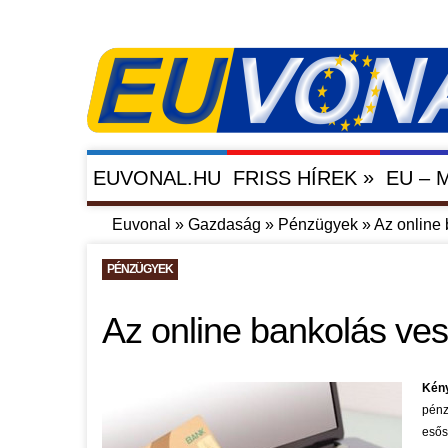
»
EUVONAL.HU
FRISS HÍREK
EU –
Euvonal
»
Gazdaság
»
Pénzügyek
»
Az online 
PÉNZÜGYEK
Az online bankolás ves
Kény
pénz
esős