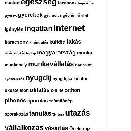
egészség
család
facebook
fogyókúra
gyerekek
gyerek
gyümölcs
gépjármű
hitel
internet
ingatlan
igénylés
lakás
külföld
karácsony
kirándulás
magyarország
munka
lakásfelújítás
laptop
munkavállalás
munkahely
nyaralás
nyugdíj
nyugdíjkalkulátor
nyelvtanulás
oktatás
otthon
okostelefon
online
pihenés
spórolás
számítógép
utazás
tanulás
szórakozás
tél
túra
vállalkozás
vásárlás
Önéletrajz