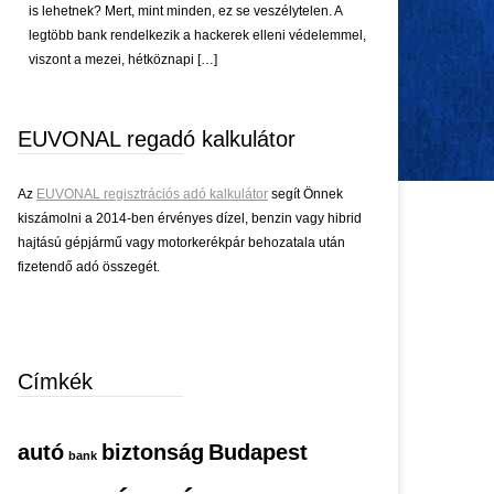
is lehetnek? Mert, mint minden, ez se veszélytelen. A
legtöbb bank rendelkezik a hackerek elleni védelemmel,
viszont a mezei, hétköznapi […]
EUVONAL regadó kalkulátor
Az
EUVONAL regisztrációs adó kalkulátor
segít Önnek
kiszámolni a 2014-ben érvényes dízel, benzin vagy hibrid
hajtású gépjármű vagy motorkerékpár behozatala után
fizetendő adó összegét.
Címkék
autó
biztonság
Budapest
bank