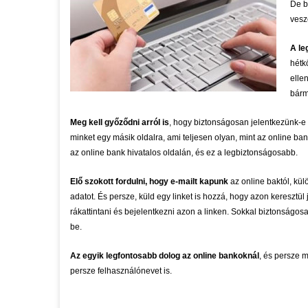
De b
vesz
A le
hétk
elle
bárm
Meg kell győződni arról is
, hogy biztonságosan jelentkezünk-e 
minket egy másik oldalra, ami teljesen olyan, mint az online ba
az online bank hivatalos oldalán, és ez a legbiztonságosabb.
Elő szokott fordulni, hogy e-mailt kapunk
az online baktól, kü
adatot. És persze, küld egy linket is hozzá, hogy azon keresztül
rákattintani és bejelentkezni azon a linken. Sokkal biztonságos
be.
Az egyik legfontosabb dolog az online bankoknál
, és persze m
persze felhasználónevet is.