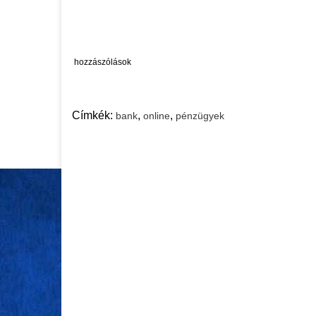
hozzászólások
Címkék:
,
,
bank
online
pénzügyek
VÁLLALKOZÁS
PÉNZÜGYEK
JÚL 30, 2025
SZEPT 11, 2024
Üzleti folyamatok
Nyugdíjbiz