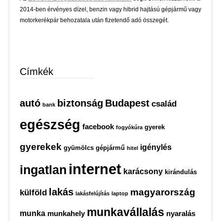
2014-ben érvényes dízel, benzin vagy hibrid hajtású gépjármű vagy
motorkerékpár behozatala után fizetendő adó összegét.
Címkék
autó
biztonság
Budapest
család
bank
egészség
facebook
gyerek
fogyókúra
gyerekek
igénylés
gyümölcs
gépjármű
hitel
internet
ingatlan
karácsony
kirándulás
lakás
magyarország
külföld
lakásfelújítás
laptop
munkavállalás
munka
munkahely
nyaralás