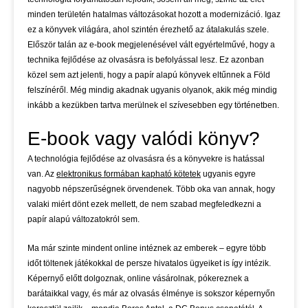
minden területén hatalmas változásokat hozott a modernizáció. Igaz
ez a könyvek világára, ahol szintén érezhető az átalakulás szele.
Először talán az e-book megjelenésével vált egyértelművé, hogy a
technika fejlődése az olvasásra is befolyással lesz. Ez azonban
közel sem azt jelenti, hogy a papír alapú könyvek eltűnnek a Föld
felszínéről. Még mindig akadnak ugyanis olyanok, akik még mindig
inkább a kezükben tartva merülnek el szívesebben egy történetben.
E-book vagy valódi könyv?
A technológia fejlődése az olvasásra és a könyvekre is hatással
van. Az
elektronikus formában kapható kötetek
ugyanis egyre
nagyobb népszerűségnek örvendenek. Több oka van annak, hogy
valaki miért dönt ezek mellett, de nem szabad megfeledkezni a
papír alapú változatokról sem.
Ma már szinte mindent online intéznek az emberek – egyre több
időt töltenek játékokkal de persze hivatalos ügyeiket is így intézik.
Képernyő előtt dolgoznak, online vásárolnak, pókereznek a
barátaikkal vagy, és már az olvasás élménye is sokszor képernyőn