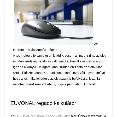
Az
internetes álláskeresés előnyei
A technológia folyamatosan fejlődik, sosem áll meg, szinte az élet
minden területén hatalmas változásokat hozott a modernizáció.
Igaz ez a könyvek világára, ahol szintén érezhető az átalakulás
szele. Először talán az e-book megjelenésével vált egyértelművé,
hogy a technika fejlődése az olvasásra is befolyással lesz. Ez
azonban közel sem azt jelenti, hogy a papír alapú könyvek […]
EUVONAL regadó kalkulátor
Az
EUVONAL regisztrációs adó kalkulátor
segít Önnek kiszámolni a