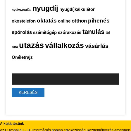
nyugdíj
nyugdíjkalkulátor
nyelvtanulás
oktatás
pihenés
otthon
okostelefon
online
tanulás
spórolás
számítógép
szórakozás
tél
utazás
vállalkozás
vásárlás
túra
Önéletrajz
A küldetésünk
Az EUvonal.hu - EU információs honlap egy közösségi kezdeményezés amelynek