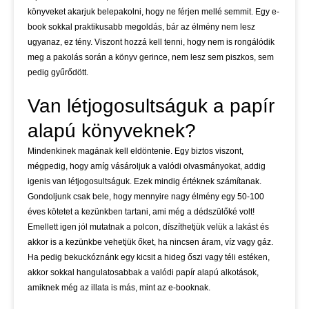
könyveket akarjuk belepakolni, hogy ne férjen mellé semmit. Egy e-
book sokkal praktikusabb megoldás, bár az élmény nem lesz
ugyanaz, ez tény. Viszont hozzá kell tenni, hogy nem is rongálódik
meg a pakolás során a könyv gerince, nem lesz sem piszkos, sem
pedig gyűrődött.
Van létjogosultságuk a papír
alapú könyveknek?
Mindenkinek magának kell eldöntenie. Egy biztos viszont,
mégpedig, hogy amíg vásároljuk a valódi olvasmányokat, addig
igenis van létjogosultságuk. Ezek mindig értéknek számítanak.
Gondoljunk csak bele, hogy mennyire nagy élmény egy 50-100
éves kötetet a kezünkben tartani, ami még a dédszülőké volt!
Emellett igen jól mutatnak a polcon, díszíthetjük velük a lakást és
akkor is a kezünkbe vehetjük őket, ha nincsen áram, víz vagy gáz.
Ha pedig bekuckóznánk egy kicsit a hideg őszi vagy téli estéken,
akkor sokkal hangulatosabbak a valódi papír alapú alkotások,
amiknek még az illata is más, mint az e-booknak.