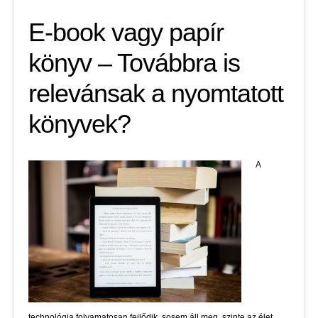
E-book vagy papír
könyv – Továbbra is
relevánsak a nyomtatott
könyvek?
A
technológia folyamatosan fejlődik, sosem áll meg, szinte az élet