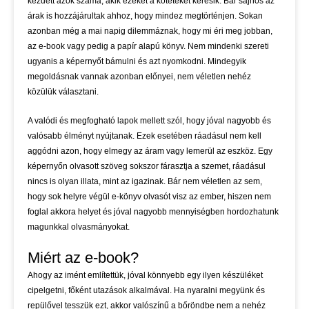
kezdett azok száma, akik ezeket a köteteket keresik. Bár sajnos az
árak is hozzájárultak ahhoz, hogy mindez megtörténjen. Sokan
azonban még a mai napig dilemmáznak, hogy mi éri meg jobban,
az e-book vagy pedig a papír alapú könyv. Nem mindenki szereti
ugyanis a képernyőt bámulni és azt nyomkodni. Mindegyik
megoldásnak vannak azonban előnyei, nem véletlen nehéz
közülük választani.
A valódi és megfogható lapok mellett szól, hogy jóval nagyobb és
valósabb élményt nyújtanak. Ezek esetében ráadásul nem kell
aggódni azon, hogy elmegy az áram vagy lemerül az eszköz. Egy
képernyőn olvasott szöveg sokszor fárasztja a szemet, ráadásul
nincs is olyan illata, mint az igazinak. Bár nem véletlen az sem,
hogy sok helyre végül e-könyv olvasót visz az ember, hiszen nem
foglal akkora helyet és jóval nagyobb mennyiségben hordozhatunk
magunkkal olvasmányokat.
Miért az e-book?
Ahogy az imént említettük, jóval könnyebb egy ilyen készüléket
cipelgetni, főként utazások alkalmával. Ha nyaralni megyünk és
repülővel tesszük ezt, akkor valószínű a bőröndbe nem a nehéz