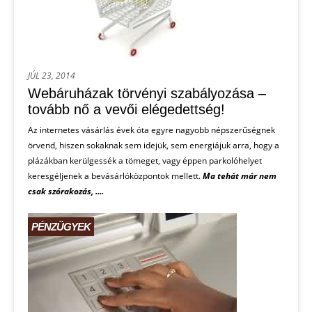
JÚL 23, 2014
Webáruházak törvényi szabályozása –
tovább nő a vevői elégedettség!
Az internetes vásárlás évek óta egyre nagyobb népszerűségnek
örvend, hiszen sokaknak sem idejük, sem energiájuk arra, hogy a
plázákban kerülgessék a tömeget, vagy éppen parkolóhelyet
keresgéljenek a bevásárlóközpontok mellett.
Ma tehát már nem
csak szórakozás, ....
PÉNZÜGYEK