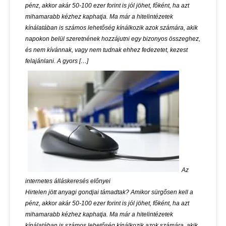
pénz, akkor akár 50-100 ezer forint is jól jöhet, főként, ha azt
mihamarabb kézhez kaphatja. Ma már a hitelintézetek
kínálatában is számos lehetőség kínálkozik azok számára, akik
napokon belül szeretnének hozzájutni egy bizonyos összeghez,
és nem kívánnak, vagy nem tudnak ehhez fedezetet, kezest
felajánlani. A gyors […]
Az
internetes álláskeresés előnyei
Hirtelen jött anyagi gondjai támadtak? Amikor sürgősen kell a
pénz, akkor akár 50-100 ezer forint is jól jöhet, főként, ha azt
mihamarabb kézhez kaphatja. Ma már a hitelintézetek
kínálatában is számos lehetőség kínálkozik azok számára, akik