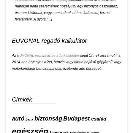
napokon belül szeretnének hozzájutni egy bizonyos összeghez,
és nem kívánnak, vagy nem tudnak ehhez fedezetet, kezest
felajánlani. A gyors […]
EUVONAL regadó kalkulátor
Az
EUVONAL regisztrációs adó kalkulátor
segít Önnek kiszámolni a
2014-ben érvényes dízel, benzin vagy hibrid hajtású gépjármű vagy
motorkerékpár behozatala után fizetendő adó összegét.
Címkék
autó
biztonság
Budapest
család
bank
egészség
facebook
gyerek