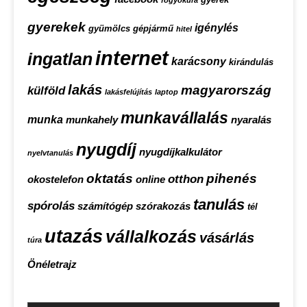
fogyókúra
gyerekek
igénylés
gyümölcs
gépjármű
hitel
internet
ingatlan
karácsony
kirándulás
lakás
magyarország
külföld
lakásfelújítás
laptop
munkavállalás
munka
munkahely
nyaralás
nyugdíj
nyugdíjkalkulátor
nyelvtanulás
oktatás
pihenés
otthon
okostelefon
online
tanulás
spórolás
számítógép
szórakozás
tél
utazás
vállalkozás
vásárlás
túra
Önéletrajz