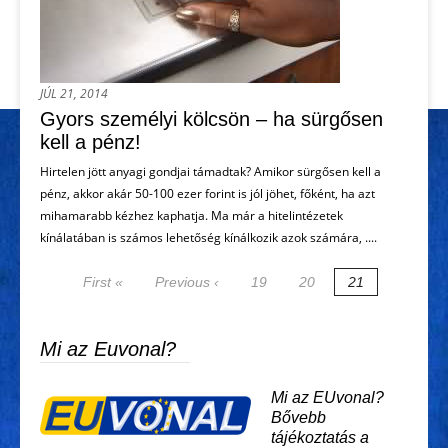
JÚL 21, 2014
Gyors személyi kölcsön – ha sürgősen
kell a pénz!
Hirtelen jött anyagi gondjai támadtak? Amikor sürgősen kell a
pénz, akkor akár 50-100 ezer forint is jól jöhet, főként, ha azt
mihamarabb kézhez kaphatja. Ma már a hitelintézetek
kínálatában is számos lehetőség kínálkozik azok számára, ....
First «
Previous ‹
19
20
21
Mi az Euvonal?
Mi az EUvonal?
Bővebb
tájékoztatás a