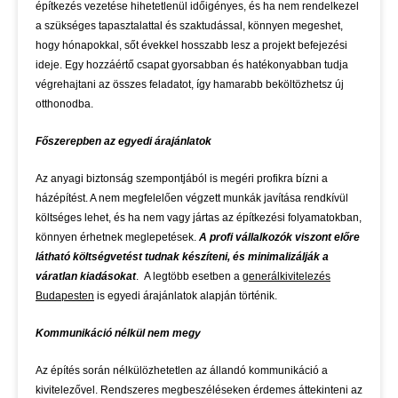
építkezés vezetése hihetetlenül időigényes, és ha nem rendelkezel
a szükséges tapasztalattal és szaktudással, könnyen megeshet,
hogy hónapokkal, sőt évekkel hosszabb lesz a projekt befejezési
ideje. Egy hozzáértő csapat gyorsabban és hatékonyabban tudja
végrehajtani az összes feladatot, így hamarabb beköltözhetsz új
otthonodba.
Főszerepben az egyedi árajánlatok
Az anyagi biztonság szempontjából is megéri profikra bízni a
házépítést. A nem megfelelően végzett munkák javítása rendkívül
költséges lehet, és ha nem vagy jártas az építkezési folyamatokban,
könnyen érhetnek meglepetések.
A profi vállalkozók viszont előre
látható költségvetést tudnak készíteni, és minimalizálják a
váratlan kiadásokat
. A legtöbb esetben a
generálkivitelezés
Budapesten
is egyedi árajánlatok alapján történik.
Kommunikáció nélkül nem megy
Az építés során nélkülözhetetlen az állandó kommunikáció a
kivitelezővel. Rendszeres megbeszéléseken érdemes áttekinteni az