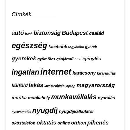
Címkék
autó
biztonság
Budapest
család
bank
egészség
facebook
gyerek
fogyókúra
gyerekek
igénylés
gyümölcs
gépjármű
hitel
internet
ingatlan
karácsony
kirándulás
lakás
magyarország
külföld
lakásfelújítás
laptop
munkavállalás
munka
munkahely
nyaralás
nyugdíj
nyugdíjkalkulátor
nyelvtanulás
oktatás
pihenés
otthon
okostelefon
online