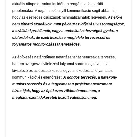
aktuális állapotot, valamint időben reagálni a felmerülő
problémákra. A rugalmas és nyílt kommunikáció segít abban is,
hogy az esetleges csúszások minimalizálhatók legyenek.
Az előre
nem látható akadályok, mint például az időjárási viszontagságok,
a szállítási problémák, vagy a technikai nehézségek gyakran
előfordulnak, de ezek kezelése megfelelő tervezéssel és
folyamatos monitorozással lehetséges.
Az építkezés határidőinek betartása tehát nemcsak a tervezés,
hanem az egész kivitelezési folyamat során megköveteli a
kivitelező és az építtető közötti együttműködést, a folyamatos
kommunikációt és ellenőrzést.
A gondos tervezés, a hatékony
munkaszervezés és a fegyelmezett projektmenedzsment
biztosítják, hogy az építkezés zökkenőmentesen, a
meghatározott időkeretek között valósuljon meg.