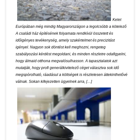
Kelet
Európában még mindig Magyarországon a legolcsóbb a kötelező
A családi ház építésének folyamata rendkívül összetett és
időigényes tevékenység, amely szakértelmet és precizitást
igényel. Nagyon sok döntést kell meghozni, rengeteg
szabályozási kérdést megoldani, és minden részletre odafigyelni,
hogy álmaid otthona megvalósulhasson. A tapasztalatok azt
mutatják, hogy profi generálkivitelező céget választva sok idő
megspórolható, ráadásul a költségek is részletesen áttekinthetővé
válnak. Sokan kifejezetten ügyelnek arra, […]