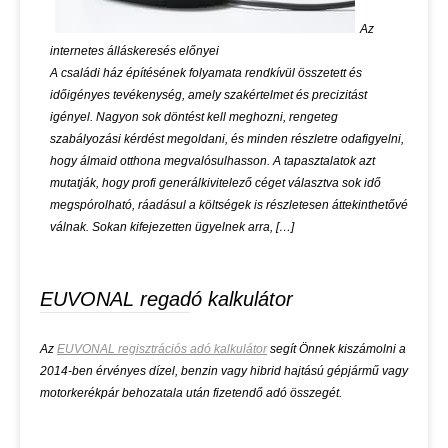
Az
internetes álláskeresés előnyei
A családi ház építésének folyamata rendkívül összetett és
időigényes tevékenység, amely szakértelmet és precizitást
igényel. Nagyon sok döntést kell meghozni, rengeteg
szabályozási kérdést megoldani, és minden részletre odafigyelni,
hogy álmaid otthona megvalósulhasson. A tapasztalatok azt
mutatják, hogy profi generálkivitelező céget választva sok idő
megspórolható, ráadásul a költségek is részletesen áttekinthetővé
válnak. Sokan kifejezetten ügyelnek arra, […]
EUVONAL regadó kalkulátor
Az
EUVONAL regisztrációs adó kalkulátor
segít Önnek kiszámolni a
2014-ben érvényes dízel, benzin vagy hibrid hajtású gépjármű vagy
motorkerékpár behozatala után fizetendő adó összegét.