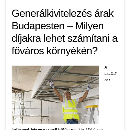
Generálkivitelezés árak
Budapesten – Milyen
díjakra lehet számítani a
főváros környékén?
A
családi
ház
építésének folyamata rendkívül összetett és időigényes