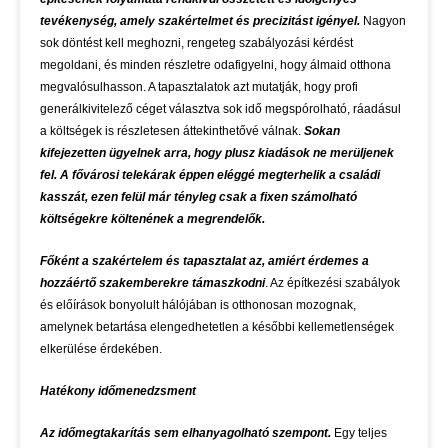
tevékenység, amely szakértelmet és precizitást igényel.
Nagyon
sok döntést kell meghozni, rengeteg szabályozási kérdést
megoldani, és minden részletre odafigyelni, hogy álmaid otthona
megvalósulhasson. A tapasztalatok azt mutatják, hogy profi
generálkivitelező céget választva sok idő megspórolható, ráadásul
a költségek is részletesen áttekinthetővé válnak.
Sokan
kifejezetten ügyelnek arra, hogy plusz kiadások ne merüljenek
fel. A fővárosi telekárak éppen eléggé megterhelik a családi
kasszát, ezen felül már tényleg csak a fixen számolható
költségekre költenének a megrendelők.
Főként a szakértelem és tapasztalat az, amiért érdemes a
hozzáértő szakemberekre támaszkodni
. Az építkezési szabályok
és előírások bonyolult hálójában is otthonosan mozognak,
amelynek betartása elengedhetetlen a későbbi kellemetlenségek
elkerülése érdekében.
Hatékony időmenedzsment
Az időmegtakarítás sem elhanyagolható szempont.
Egy teljes