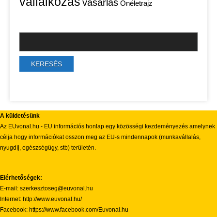
vállalkozás
vásárlás
Önéletrajz
A küldetésünk
Az EUvonal.hu - EU információs honlap egy közösségi kezdeményezés amelynek
célja hogy információkat osszon meg az EU-s mindennapok (munkavállalás,
nyugdíj, egészségügy, stb) területén.
Elérhetőségek:
E-mail: szerkesztoseg@euvonal.hu
Internet: http://www.euvonal.hu/
Facebook: https://www.facebook.com/Euvonal.hu