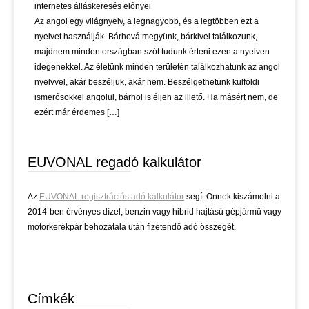
internetes álláskeresés előnyei
Az angol egy világnyelv, a legnagyobb, és a legtöbben ezt a
nyelvet használják. Bárhová megyünk, bárkivel találkozunk,
majdnem minden országban szót tudunk érteni ezen a nyelven
idegenekkel. Az életünk minden területén találkozhatunk az angol
nyelvvel, akár beszéljük, akár nem. Beszélgethetünk külföldi
ismerősökkel angolul, bárhol is éljen az illető. Ha másért nem, de
ezért már érdemes […]
EUVONAL regadó kalkulátor
Az
EUVONAL regisztrációs adó kalkulátor
segít Önnek kiszámolni a
2014-ben érvényes dízel, benzin vagy hibrid hajtású gépjármű vagy
motorkerékpár behozatala után fizetendő adó összegét.
Címkék