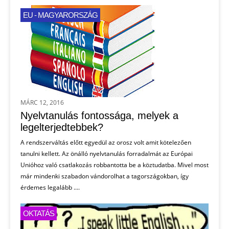
EU - MAGYARORSZÁG
MÁRC 12, 2016
Nyelvtanulás fontossága, melyek a
legelterjedtebbek?
A rendszerváltás előtt egyedül az orosz volt amit kötelezően
tanulni kellett. Az önálló nyelvtanulás forradalmát az Európai
Unióhoz való csatlakozás robbantotta be a köztudatba. Mivel most
már mindenki szabadon vándorolhat a tagországokban, így
érdemes legalább ....
OKTATÁS