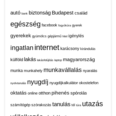
autó
biztonság
Budapest
család
bank
egészség
facebook
gyerek
fogyókúra
gyerekek
igénylés
gyümölcs
gépjármű
hitel
internet
ingatlan
karácsony
kirándulás
lakás
magyarország
külföld
lakásfelújítás
laptop
munkavállalás
munka
munkahely
nyaralás
nyugdíj
nyugdíjkalkulátor
okostelefon
nyelvtanulás
oktatás
pihenés
otthon
spórolás
online
utazás
tanulás
számítógép
szórakozás
tél
túra