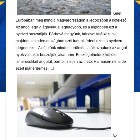
Kelet
Európában még mindig Magyarországon a legolcsóbb a kötelező
Az angol egy világnyelv, a legnagyobb, és a legtöbben ezt a
nyelvet használják. Bárhová megyünk, bárkivel találkozunk,
majdnem minden országban szót tudunk érteni ezen a nyelven
idegenekkel. Az életünk minden területén találkozhatunk az angol
nyelvvel, akár beszéljük, akár nem. Beszélgethetünk külföldi
ismerősökkel angolul, bárhol is éljen az illető. Ha másért nem, de
ezért már érdemes […]
Az