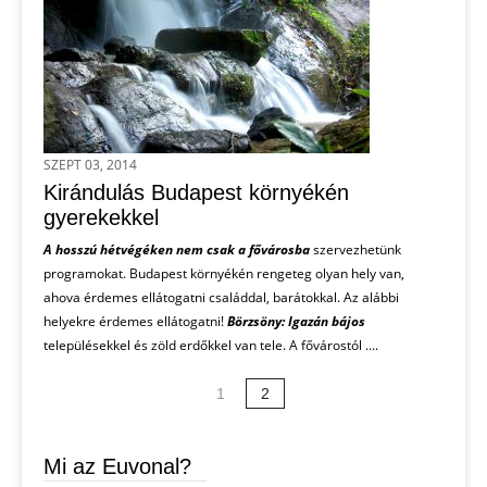
SZEPT 03, 2014
Kirándulás Budapest környékén
gyerekekkel
A hosszú hétvégéken nem csak a fővárosba
szervezhetünk
programokat. Budapest környékén rengeteg olyan hely van,
ahova érdemes ellátogatni családdal, barátokkal. Az alábbi
helyekre érdemes ellátogatni!
Börzsöny: Igazán bájos
településekkel és zöld erdőkkel van tele. A fővárostól ....
1
2
Mi az Euvonal?