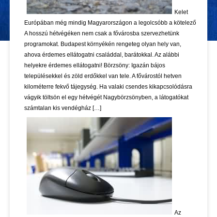
Kelet
Európában még mindig Magyarországon a legolcsóbb a kötelező
A hosszú hétvégéken nem csak a fővárosba szervezhetünk
programokat. Budapest környékén rengeteg olyan hely van,
ahova érdemes ellátogatni családdal, barátokkal. Az alábbi
helyekre érdemes ellátogatni! Börzsöny: Igazán bájos
településekkel és zöld erdőkkel van tele. A fővárostól hetven
kilométerre fekvő tájegység. Ha valaki csendes kikapcsolódásra
vágyik töltsön el egy hétvégét Nagybörzsönyben, a látogatókat
számtalan kis vendégház […]
Az