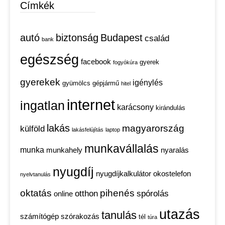
Címkék
autó
biztonság
Budapest
család
bank
egészség
facebook
gyerek
fogyókúra
gyerekek
igénylés
gyümölcs
gépjármű
hitel
internet
ingatlan
karácsony
kirándulás
lakás
magyarország
külföld
lakásfelújítás
laptop
munkavállalás
munka
munkahely
nyaralás
nyugdíj
nyugdíjkalkulátor
okostelefon
nyelvtanulás
oktatás
pihenés
otthon
spórolás
online
utazás
tanulás
számítógép
szórakozás
tél
túra