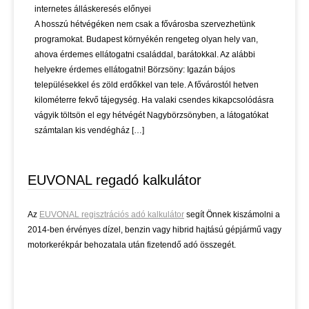
internetes álláskeresés előnyei
A hosszú hétvégéken nem csak a fővárosba szervezhetünk
programokat. Budapest környékén rengeteg olyan hely van,
ahova érdemes ellátogatni családdal, barátokkal. Az alábbi
helyekre érdemes ellátogatni! Börzsöny: Igazán bájos
településekkel és zöld erdőkkel van tele. A fővárostól hetven
kilométerre fekvő tájegység. Ha valaki csendes kikapcsolódásra
vágyik töltsön el egy hétvégét Nagybörzsönyben, a látogatókat
számtalan kis vendégház […]
EUVONAL regadó kalkulátor
Az
EUVONAL regisztrációs adó kalkulátor
segít Önnek kiszámolni a
2014-ben érvényes dízel, benzin vagy hibrid hajtású gépjármű vagy
motorkerékpár behozatala után fizetendő adó összegét.