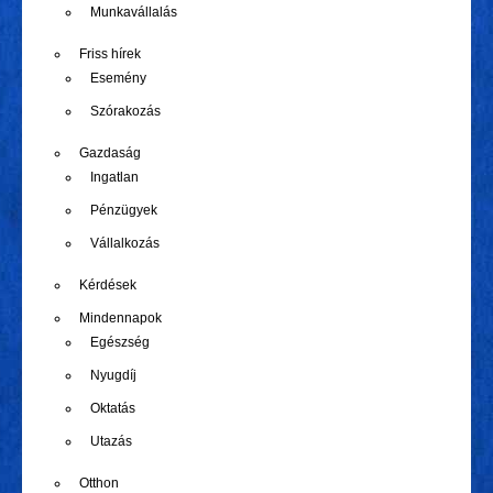
Munkavállalás
Friss hírek
Esemény
Szórakozás
Gazdaság
Ingatlan
Pénzügyek
Vállalkozás
Kérdések
Mindennapok
Egészség
Nyugdíj
Oktatás
Utazás
Otthon