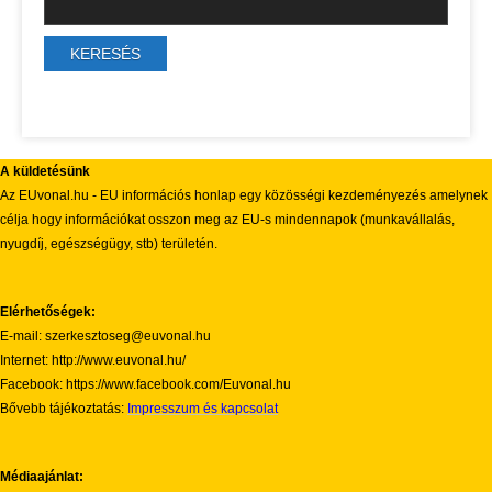
A küldetésünk
Az EUvonal.hu - EU információs honlap egy közösségi kezdeményezés amelynek
célja hogy információkat osszon meg az EU-s mindennapok (munkavállalás,
nyugdíj, egészségügy, stb) területén.
Elérhetőségek:
E-mail: szerkesztoseg@euvonal.hu
Internet: http://www.euvonal.hu/
Facebook: https://www.facebook.com/Euvonal.hu
Bővebb tájékoztatás:
Impresszum és kapcsolat
Médiaajánlat: