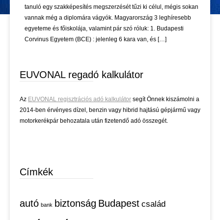
tanuló egy szakképesítés megszerzését tűzi ki célul, mégis sokan
vannak még a diplomára vágyók. Magyarország 3 leghíresebb
egyeteme és főiskolája, valamint pár szó róluk: 1. Budapesti
Corvinus Egyetem (BCE) : jelenleg 6 kara van, és […]
EUVONAL regadó kalkulátor
Az
EUVONAL regisztrációs adó kalkulátor
segít Önnek kiszámolni a
2014-ben érvényes dízel, benzin vagy hibrid hajtású gépjármű vagy
motorkerékpár behozatala után fizetendő adó összegét.
Címkék
autó
biztonság
Budapest
család
bank