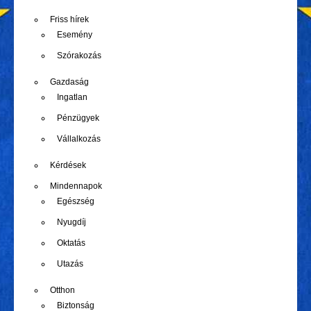
Friss hírek
Esemény
Szórakozás
Gazdaság
Ingatlan
Pénzügyek
Vállalkozás
Kérdések
Mindennapok
Egészség
Nyugdíj
Oktatás
Utazás
Otthon
Biztonság