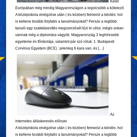
Kelet
Európában még mindig Magyarországon a legolcsóbb a kötelező
A középiskola elvégzése után ( és közben) felmerül a kérdés: hol
is kellene tovább folytatni a tanulmányokat? Persze a legtöbb
tanuló egy szakképesítés megszerzését tűzi ki célul, mégis sokan
vannak még a diplomára vágyók. Magyarország 3 leghíresebb
egyeteme és főiskolája, valamint pár szó róluk: 1. Budapesti
Corvinus Egyetem (BCE) : jelenleg 6 kara van, és […]
Az
internetes álláskeresés előnyei
A középiskola elvégzése után ( és közben) felmerül a kérdés: hol
is kellene tovább folytatni a tanulmányokat? Persze a legtöbb