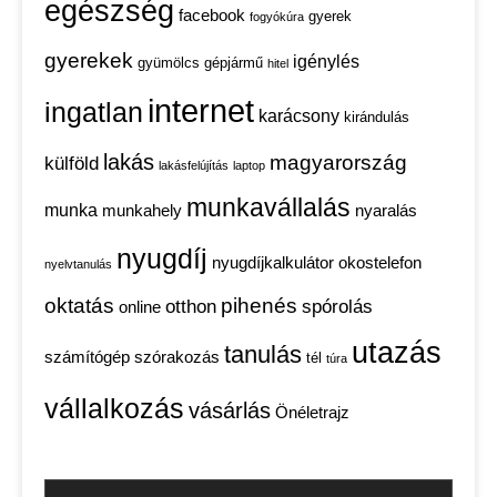
egészség
facebook
gyerek
fogyókúra
gyerekek
igénylés
gyümölcs
gépjármű
hitel
internet
ingatlan
karácsony
kirándulás
lakás
magyarország
külföld
lakásfelújítás
laptop
munkavállalás
munka
munkahely
nyaralás
nyugdíj
nyugdíjkalkulátor
okostelefon
nyelvtanulás
oktatás
pihenés
otthon
spórolás
online
utazás
tanulás
számítógép
szórakozás
tél
túra
vállalkozás
vásárlás
Önéletrajz