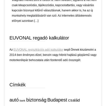
világháló mellett dönt e célból is. Nem véletlen, ugyanis a net nem
csak kikapcsolódás, tájékozódás, kapcsolattartás, vagy vásárlás
kapcsán bizonyul kitűnő választásnak, hanem akkor is, ha az új
munkahely megtalálásáról van szó. Az internetes álláskeresés
előnyei azonban […]
EUVONAL regadó kalkulátor
Az
EUVONAL regisztrációs adó kalkulátor
segít Önnek kiszámolni a
2014-ben érvényes dízel, benzin vagy hibrid hajtású gépjármű vagy
motorkerékpár behozatala után fizetendő adó összegét.
Címkék
autó
biztonság
Budapest
család
bank