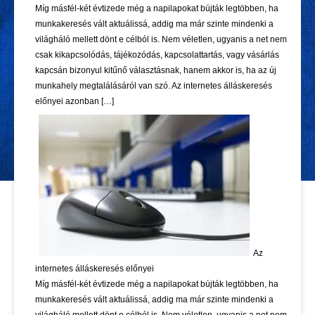
Míg másfél-két évtizede még a napilapokat bújták legtöbben, ha
munkakeresés vált aktuálissá, addig ma már szinte mindenki a
világháló mellett dönt e célból is. Nem véletlen, ugyanis a net nem
csak kikapcsolódás, tájékozódás, kapcsolattartás, vagy vásárlás
kapcsán bizonyul kitűnő választásnak, hanem akkor is, ha az új
munkahely megtalálásáról van szó. Az internetes álláskeresés
előnyei azonban […]
Az
internetes álláskeresés előnyei
Míg másfél-két évtizede még a napilapokat bújták legtöbben, ha
munkakeresés vált aktuálissá, addig ma már szinte mindenki a