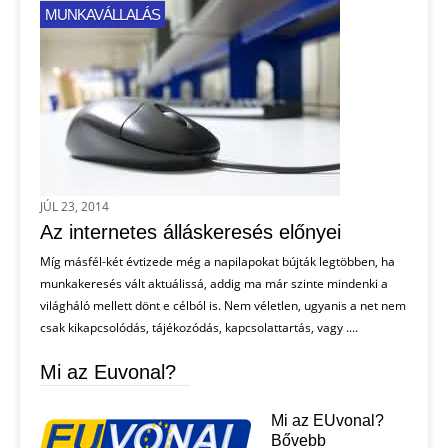
MUNKAVÁLLALÁS
JÚL 23, 2014
Az internetes álláskeresés előnyei
Míg másfél-két évtizede még a napilapokat bújták legtöbben, ha
munkakeresés vált aktuálissá, addig ma már szinte mindenki a
világháló mellett dönt e célból is. Nem véletlen, ugyanis a net nem
csak kikapcsolódás, tájékozódás, kapcsolattartás, vagy ....
Mi az Euvonal?
Mi az EUvonal?
Bővebb