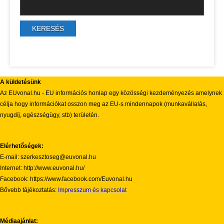
A küldetésünk
Az EUvonal.hu - EU információs honlap egy közösségi kezdeményezés amelynek
célja hogy információkat osszon meg az EU-s mindennapok (munkavállalás,
nyugdíj, egészségügy, stb) területén.
Elérhetőségek:
E-mail: szerkesztoseg@euvonal.hu
Internet: http://www.euvonal.hu/
Facebook: https://www.facebook.com/Euvonal.hu
Bővebb tájékoztatás:
Impresszum és kapcsolat
Médiaajánlat: