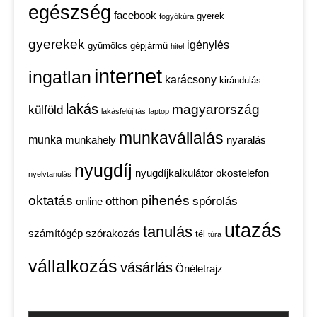
egészség
facebook
gyerek
fogyókúra
gyerekek
igénylés
gyümölcs
gépjármű
hitel
internet
ingatlan
karácsony
kirándulás
lakás
magyarország
külföld
lakásfelújítás
laptop
munkavállalás
munka
munkahely
nyaralás
nyugdíj
nyugdíjkalkulátor
okostelefon
nyelvtanulás
oktatás
pihenés
otthon
spórolás
online
utazás
tanulás
számítógép
szórakozás
tél
túra
vállalkozás
vásárlás
Önéletrajz