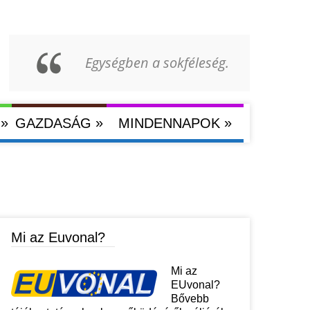
Egységben a sokféleség.
»
»
»
GAZDASÁG
MINDENNAPOK
Mi az Euvonal?
Mi az
EUvonal?
Bővebb