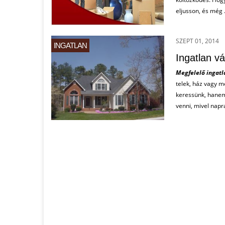
eljusson, és még ..
SZEPT 01, 2014
INGATLAN
Ingatlan vá
Megfelelő ingatl
telek, ház vagy m
keressünk, hanem 
venni, mivel napra