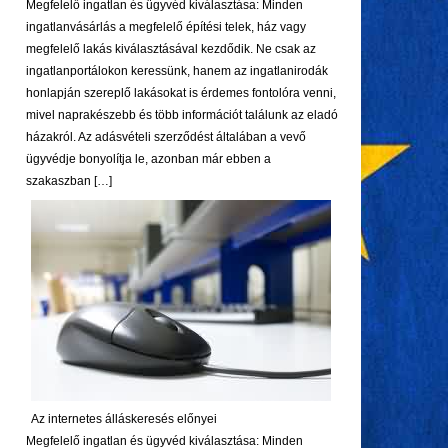
Megfelelő ingatlan és ügyvéd kiválasztása: Minden
ingatlanvásárlás a megfelelő építési telek, ház vagy
megfelelő lakás kiválasztásával kezdődik. Ne csak az
ingatlanportálokon keressünk, hanem az ingatlanirodák
honlapján szereplő lakásokat is érdemes fontolóra venni,
mivel naprakészebb és több információt találunk az eladó
házakról. Az adásvételi szerződést általában a vevő
ügyvédje bonyolítja le, azonban már ebben a
szakaszban […]
Az internetes álláskeresés előnyei
Megfelelő ingatlan és ügyvéd kiválasztása: Minden