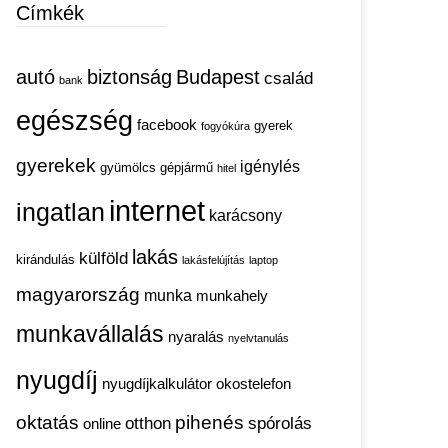
Címkék
autó
biztonság
Budapest
család
bank
egészség
facebook
gyerek
fogyókúra
gyerekek
igénylés
gyümölcs
gépjármű
hitel
internet
ingatlan
karácsony
lakás
külföld
kirándulás
lakásfelújítás
laptop
magyarország
munka
munkahely
munkavállalás
nyaralás
nyelvtanulás
nyugdíj
nyugdíjkalkulátor
okostelefon
oktatás
pihenés
otthon
spórolás
online