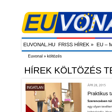
»
EUVONAL.HU
FRISS HÍREK
EU –
Euvonal
»
költözés
HÍREK KÖLTÖZÉS 
ÁPR 28, 2015
INGATLAN
Praktikus 
Szerencsésen túl
egy olyan tevéken
költözködés. Hogy