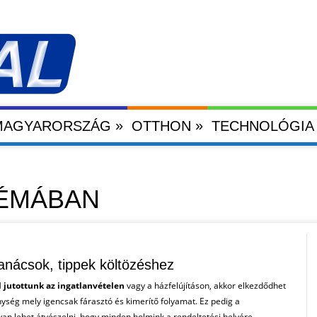
»
»
 MAGYARORSZÁG
OTTHON
TECHNOLÓGIA
TÉMÁBAN
tanácsok, tippek költözéshez
 jutottunk az ingatlanvételen
vagy a házfelújításon, akkor elkezdődhet
ység mely igencsak fárasztó és kimerítő folyamat. Ez pedig a
an lehet átvészelni, hogy minden holmink a rendeltetési helyére