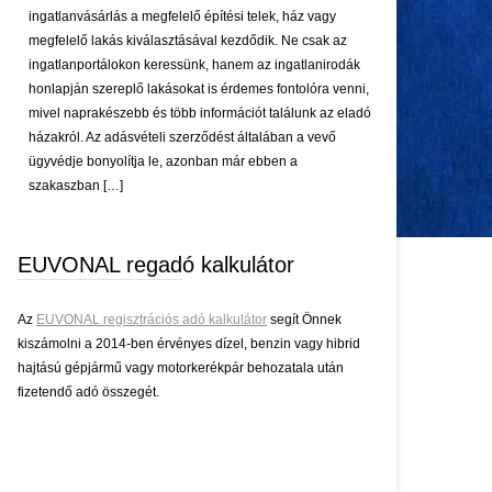
ingatlanvásárlás a megfelelő építési telek, ház vagy
megfelelő lakás kiválasztásával kezdődik. Ne csak az
ingatlanportálokon keressünk, hanem az ingatlanirodák
honlapján szereplő lakásokat is érdemes fontolóra venni,
mivel naprakészebb és több információt találunk az eladó
házakról. Az adásvételi szerződést általában a vevő
ügyvédje bonyolítja le, azonban már ebben a
szakaszban […]
EUVONAL regadó kalkulátor
Az
EUVONAL regisztrációs adó kalkulátor
segít Önnek
kiszámolni a 2014-ben érvényes dízel, benzin vagy hibrid
hajtású gépjármű vagy motorkerékpár behozatala után
fizetendő adó összegét.