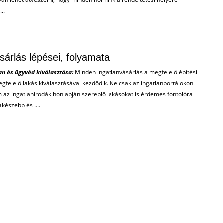
..
sárlás lépései, folyamata
an és ügyvéd kiválasztása:
Minden ingatlanvásárlás a megfelelő építési
egfelelő lakás kiválasztásával kezdődik. Ne csak az ingatlanportálokon
az ingatlanirodák honlapján szereplő lakásokat is érdemes fontolóra
készebb és ....