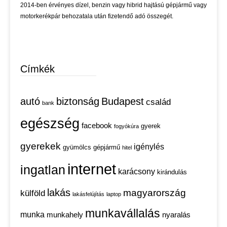
2014-ben érvényes dízel, benzin vagy hibrid hajtású gépjármű vagy
motorkerékpár behozatala után fizetendő adó összegét.
Címkék
autó
biztonság
Budapest
család
bank
egészség
facebook
gyerek
fogyókúra
gyerekek
igénylés
gyümölcs
gépjármű
hitel
internet
ingatlan
karácsony
kirándulás
lakás
magyarország
külföld
lakásfelújítás
laptop
munkavállalás
munka
munkahely
nyaralás