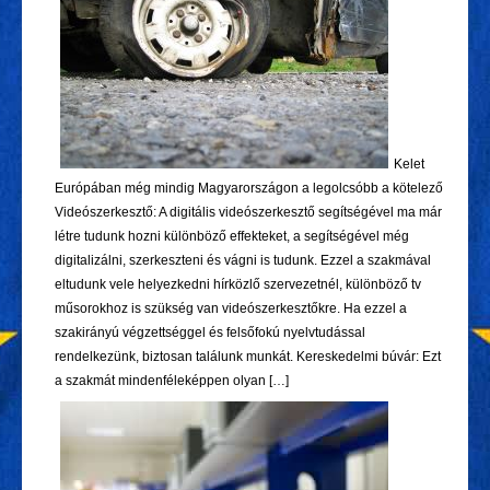
Kelet
Európában még mindig Magyarországon a legolcsóbb a kötelező
Videószerkesztő: A digitális videószerkesztő segítségével ma már
létre tudunk hozni különböző effekteket, a segítségével még
digitalizálni, szerkeszteni és vágni is tudunk. Ezzel a szakmával
eltudunk vele helyezkedni hírközlő szervezetnél, különböző tv
műsorokhoz is szükség van videószerkesztőkre. Ha ezzel a
szakirányú végzettséggel és felsőfokú nyelvtudással
rendelkezünk, biztosan találunk munkát. Kereskedelmi búvár: Ezt
a szakmát mindenféleképpen olyan […]