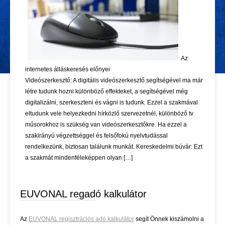
Az
internetes álláskeresés előnyei
Videószerkesztő: A digitális videószerkesztő segítségével ma már
létre tudunk hozni különböző effekteket, a segítségével még
digitalizálni, szerkeszteni és vágni is tudunk. Ezzel a szakmával
eltudunk vele helyezkedni hírközlő szervezetnél, különböző tv
műsorokhoz is szükség van videószerkesztőkre. Ha ezzel a
szakirányú végzettséggel és felsőfokú nyelvtudással
rendelkezünk, biztosan találunk munkát. Kereskedelmi búvár: Ezt
a szakmát mindenféleképpen olyan […]
EUVONAL regadó kalkulátor
Az
EUVONAL regisztrációs adó kalkulátor
segít Önnek kiszámolni a