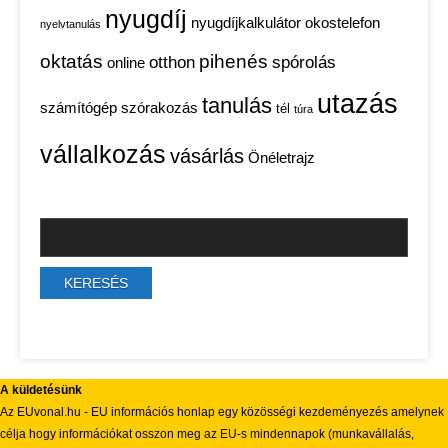
nyugdíj
nyugdíjkalkulátor
okostelefon
nyelvtanulás
oktatás
pihenés
otthon
spórolás
online
utazás
tanulás
számítógép
szórakozás
tél
túra
vállalkozás
vásárlás
Önéletrajz
A küldetésünk
Az EUvonal.hu - EU információs honlap egy közösségi kezdeményezés amelynek
célja hogy információkat osszon meg az EU-s mindennapok (munkavállalás,