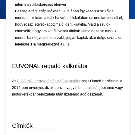
internetes álláskeresés előnyei
Bezzeg a régi szép időkben.. Általában így kezdik a szülők a
mondatot, miután a diák hazaér az iskolában és unottan meséli el,
hogy rossz jegyet kapott majd ígéri, kijavítja. Majd a szülők
elmesélik, hogy amikor ők voltak diákok szinte haza se mertek
menni, ha négyesnél rosszabb jegyet kaptak akár dolgozatra akár
felelésre. Ha megkérdezné a […]
EUVONAL regadó kalkulátor
Az
EUVONAL regisztrációs adó kalkulátor
segít Önnek kiszámolni a
2014-ben érvényes dízel, benzin vagy hibrid hajtású gépjármű vagy
motorkerékpár behozatala után fizetendő adó összegét.
Címkék