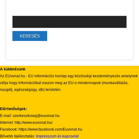
A küldetésünk
Az EUvonal.hu - EU információs honlap egy közösségi kezdeményezés amelynek
célja hogy információkat osszon meg az EU-s mindennapok (munkavállalás,
nyugdíj, egészségügy, stb) területén.
Elérhetőségek:
E-mail: szerkesztoseg@euvonal.hu
Internet: http://www.euvonal.hu/
Facebook: https://www.facebook.com/Euvonal.hu
Bővebb tájékoztatás:
Impresszum és kapcsolat