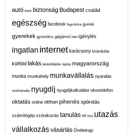
autó
biztonság
Budapest
család
bank
egészség
facebook
gyerek
fogyókúra
gyerekek
igénylés
gyümölcs
gépjármű
hitel
internet
ingatlan
karácsony
kirándulás
lakás
magyarország
külföld
lakásfelújítás
laptop
munkavállalás
munka
munkahely
nyaralás
nyugdíj
nyugdíjkalkulátor
okostelefon
nyelvtanulás
oktatás
pihenés
otthon
spórolás
online
utazás
tanulás
számítógép
szórakozás
tél
túra
vállalkozás
vásárlás
Önéletrajz