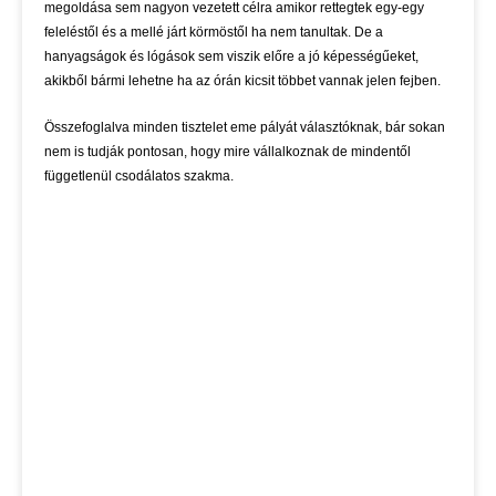
megoldása sem nagyon vezetett célra amikor rettegtek egy-egy
feleléstől és a mellé járt körmöstől ha nem tanultak. De a
hanyagságok és lógások sem viszik előre a jó képességűeket,
akikből bármi lehetne ha az órán kicsit többet vannak jelen fejben.
Összefoglalva minden tisztelet eme pályát választóknak, bár sokan
nem is tudják pontosan, hogy mire vállalkoznak de mindentől
függetlenül csodálatos szakma.