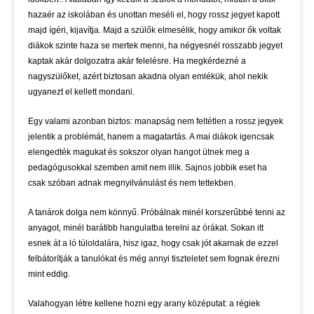
hazaér az iskolában és unottan meséli el, hogy rossz jegyet kapott
majd ígéri, kijavítja. Majd a szülők elmesélik, hogy amikor ők voltak
diákok szinte haza se mertek menni, ha négyesnél rosszabb jegyet
kaptak akár dolgozatra akár felelésre. Ha megkérdezné a
nagyszülőket, azért biztosan akadna olyan emlékük, ahol nekik
ugyanezt el kellett mondani.
Egy valami azonban biztos: manapság nem feltétlen a rossz jegyek
jelentik a problémát, hanem a magatartás. A mai diákok igencsak
elengedték magukat és sokszor olyan hangot ütnek meg a
pedagógusokkal szemben amit nem illik. Sajnos jobbik eset ha
csak szóban adnak megnyilvánulást és nem tettekben.
A tanárok dolga nem könnyű. Próbálnak minél korszerűbbé tenni az
anyagot, minél barátibb hangulatba terelni az órákat. Sokan itt
esnek át a ló túloldalára, hisz igaz, hogy csak jót akarnak de ezzel
felbátorítják a tanulókat és még annyi tiszteletet sem fognak érezni
mint eddig.
Valahogyan létre kellene hozni egy arany középutat: a régiek