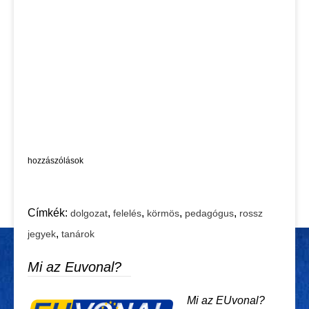
hozzászólások
Címkék:
,
,
,
,
dolgozat
felelés
körmös
pedagógus
rossz
,
jegyek
tanárok
Mi az Euvonal?
Mi az EUvonal?