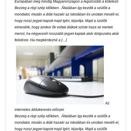
Európában még mindig Magyarországon a legolcsóbb a kötelező
Bezzeg a régi szép időkben.. Általában így kezdik a szülők a
mondatot, miután a diák hazaér az iskolában és unottan meséli el,
hogy rossz jegyet kapott majd ígéri, kijavítja. Majd a szülők
elmesélik, hogy amikor ők voltak diákok szinte haza se mertek
menni, ha négyesnél rosszabb jegyet kaptak akár dolgozatra akár
felelésre. Ha megkérdezné a […]
Az
internetes álláskeresés előnyei
Bezzeg a régi szép időkben.. Általában így kezdik a szülők a
mondatot, miután a diák hazaér az iskolában és unottan meséli el,
hogy rossz jegyet kapott majd ígéri, kijavítja. Majd a szülők