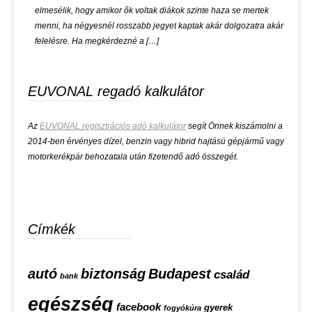
elmesélik, hogy amikor ők voltak diákok szinte haza se mertek
menni, ha négyesnél rosszabb jegyet kaptak akár dolgozatra akár
felelésre. Ha megkérdezné a […]
EUVONAL regadó kalkulátor
Az
EUVONAL regisztrációs adó kalkulátor
segít Önnek kiszámolni a
2014-ben érvényes dízel, benzin vagy hibrid hajtású gépjármű vagy
motorkerékpár behozatala után fizetendő adó összegét.
Címkék
autó
biztonság
Budapest
család
bank
egészség
facebook
gyerek
fogyókúra