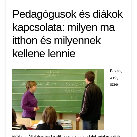
Pedagógusok és diákok
kapcsolata: milyen ma
itthon és milyennek
kellene lennie
Bezzeg
a régi
szép
időkben.. Általában így kezdik a szülők a mondatot, miután a diák