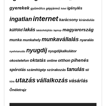
gyerekek
igénylés
gyümölcs
gépjármű
hitel
internet
ingatlan
karácsony
kirándulás
lakás
magyarország
külföld
lakásfelújítás
laptop
munkavállalás
munka
munkahely
nyaralás
nyugdíj
nyugdíjkalkulátor
nyelvtanulás
oktatás
pihenés
otthon
okostelefon
online
tanulás
spórolás
számítógép
szórakozás
tél
utazás
vállalkozás
vásárlás
túra
Önéletrajz