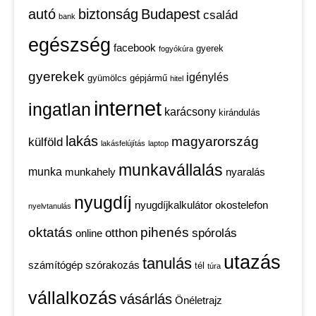
autó
biztonság
Budapest
család
bank
egészség
facebook
gyerek
fogyókúra
gyerekek
igénylés
gyümölcs
gépjármű
hitel
internet
ingatlan
karácsony
kirándulás
lakás
magyarország
külföld
lakásfelújítás
laptop
munkavállalás
munka
munkahely
nyaralás
nyugdíj
nyugdíjkalkulátor
okostelefon
nyelvtanulás
oktatás
pihenés
otthon
spórolás
online
utazás
tanulás
számítógép
szórakozás
tél
túra
vállalkozás
vásárlás
Önéletrajz