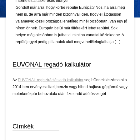
internetes álláskeresés előnyei
Gondolt már arra, hogy körbe repülje Európát? Nos, ha arra még
nem is, de arra már minden bizonnyal igen, hogy ellátogasson
valamelyik közeli országba lehetőleg minél olcsóbban. Van egy jó
hírem önnek. Europán belül már fillérekért lehet repülni. Sok
helyre még olcsóbban is juthat el mint ha vonattal közlekedne. A
repülőjegyet pedig pillanatok alatt megveheti/lefoglalhatja […]
EUVONAL regadó kalkulátor
Az
EUVONAL regisztrációs adó kalkulátor
segít Önnek kiszámolni a
2014-ben érvényes dízel, benzin vagy hibrid hajtású gépjármű vagy
motorkerékpár behozatala után fizetendő adó összegét.
Címkék