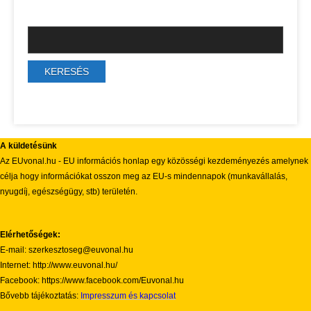
A küldetésünk
Az EUvonal.hu - EU információs honlap egy közösségi kezdeményezés amelynek
célja hogy információkat osszon meg az EU-s mindennapok (munkavállalás,
nyugdíj, egészségügy, stb) területén.
Elérhetőségek:
E-mail: szerkesztoseg@euvonal.hu
Internet: http://www.euvonal.hu/
Facebook: https://www.facebook.com/Euvonal.hu
Bővebb tájékoztatás:
Impresszum és kapcsolat