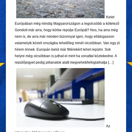
Kelet
Európában még mindig Magyarországon a legolcsóbb a kötelező
Gondolt már arra, hogy körbe repülje Európát? Nos, ha arra még
nem is, de arra már minden bizonnyal igen, hogy ellátogasson
valamelyik közeli országba lehetőleg minél olcsóbban. Van egy jó
hírem önnek. Europán belül már fillérekért lehet repülni. Sok
helyre még olcsóbban is juthat el mint ha vonattal közlekedne. A
repülőjegyet pedig pillanatok alatt megveheti/lefoglalhatja […]
Az