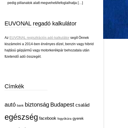
pedig pillanatok alatt megveheti/lefoglalhatja […]
EUVONAL regadó kalkulátor
Az
EUVONAL regisztrációs adó kalkulátor
segít Önnek
kiszámolni a 2014-ben érvényes dízel, benzin vagy hibrid
hajtású gépjármű vagy motorkerékpár behozatala után
fizetendő adó összegét.
Címkék
autó
biztonság
Budapest
család
bank
egészség
facebook
gyerek
fogyókúra