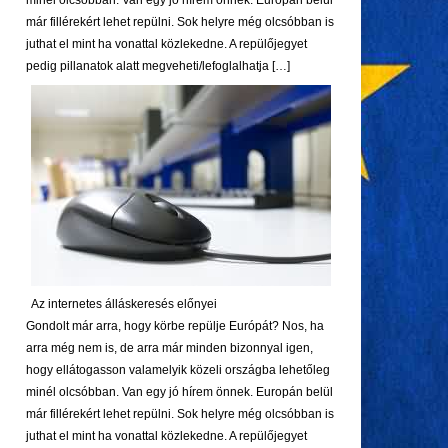
minél olcsóbban. Van egy jó hírem önnek. Europán belül
már fillérekért lehet repülni. Sok helyre még olcsóbban is
juthat el mint ha vonattal közlekedne. A repülőjegyet
pedig pillanatok alatt megveheti/lefoglalhatja […]
Az internetes álláskeresés előnyei
Gondolt már arra, hogy körbe repülje Európát? Nos, ha
arra még nem is, de arra már minden bizonnyal igen,
hogy ellátogasson valamelyik közeli országba lehetőleg
minél olcsóbban. Van egy jó hírem önnek. Europán belül
már fillérekért lehet repülni. Sok helyre még olcsóbban is
juthat el mint ha vonattal közlekedne. A repülőjegyet