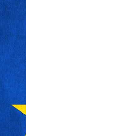
UTAZÁS
UTAZÁS
FEBR 13, 2025
MÁRC 13, 2023
Külföldi utasbiztosítás:
Minden, am
mire számíthatsz baleset
minute uta
esetén?
Minden eddigin
népszerűségne
A magyar utazási szokások az utóbbi
a last minute ut
években jelentősen megváltoztak. A
ilyen utakat kere
hagyományosan csak a nyári
ezekre építik fel
hónapokban útra kelő honfitársaink ma
úgy, hogy valójá
már egyre inkább kihasználják az év
jelent valójában 
bármely időszakát erre a célra. Az utazás
ami ....
tehát nem korlátozódik ....