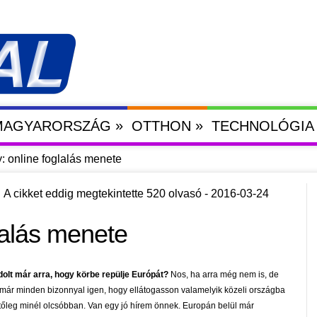
»
»
 MAGYARORSZÁG
OTTHON
TECHNOLÓGIA
 online foglalás menete
A cikket eddig megtekintette 520 olvasó - 2016-03-24
lalás menete
olt már arra, hogy körbe repülje Európát?
Nos, ha arra még nem is, de
 már minden bizonnyal igen, hogy ellátogasson valamelyik közeli országba
tőleg minél olcsóbban. Van egy jó hírem önnek. Europán belül már