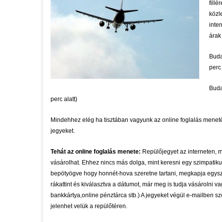
fillé
közl
inte
árak
Buda
perc 
Buda
perc alatt)
Mindehhez elég ha tisztában vagyunk az online foglalás menetév
jegyeket.
Tehát az online foglalás menete:
Repülőjegyet az interneten, 
vásárolhat. Ehhez nincs más dolga, mint keresni egy szimpatikus
bepötyögve hogy honnét-hova szeretne tartani, megkapja egyszerr
rákattint és kiválasztva a dátumot, már meg is tudja vásárolni va
bankkártya,online pénztárca stb.) A jegyeket végül e-mailben s
jelenhet velük a repülőtéren.