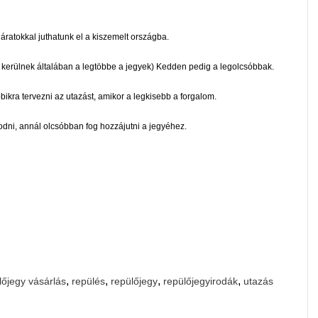
járatokkal juthatunk el a kiszemelt országba.
 kerülnek általában a legtöbbe a jegyek) Kedden pedig a legolcsóbbak.
kra tervezni az utazást, amikor a legkisebb a forgalom.
kodni, annál olcsóbban fog hozzájutni a jegyéhez.
,
,
,
,
lőjegy vásárlás
repülés
repülőjegy
repülőjegyirodák
utazás