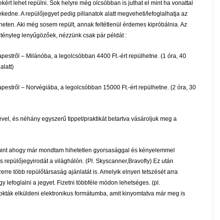
rekért lehet repülni. Sok helyre még olcsóbban is juthat el mint ha vonattal
ekedne. A repülőjegyet pedig pillanatok alatt megveheti/lefoglalhatja az
rneten. Aki még sosem repült, annak feltétlenül érdemes kipróbálnia. Az
 tényleg lenyűgözőek, nézzünk csak pár példát :
pestről – Milánóba, a legolcsóbban 4400 Ft.-ért repülhetne. (1 óra, 40
alatt)
pestről – Norvégiába, a legolcsóbban 15000 Ft.-ért repülhetne. (2 óra, 30
el, és néhány egyszerű tippet/praktikát betartva vásároljuk meg a
mint ahogy már mondtam hihetetlen gyorsasággal és kényelemmel
 repülőjegyirodát a világhálón. (Pl. Skyscanner,Bravofly) Ez után
e több repülőtársaság ajánlatát is. Amelyik elnyeri tetszését arra
gy lefoglalni a jegyet. Fizetni többféle módon lehetséges. (pl.
zokták elküldeni elektronikus formátumba, amit kinyomtatva már meg is