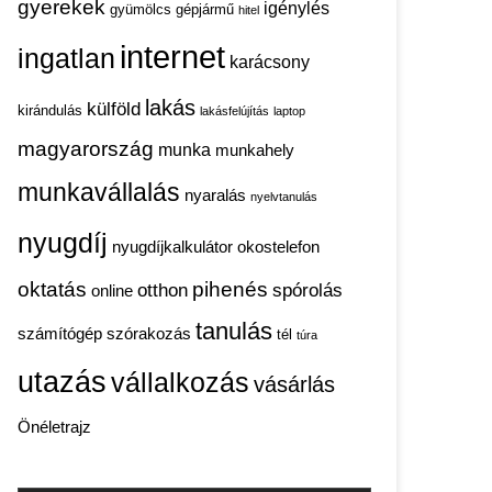
gyerekek
igénylés
gyümölcs
gépjármű
hitel
internet
ingatlan
karácsony
lakás
külföld
kirándulás
lakásfelújítás
laptop
magyarország
munka
munkahely
munkavállalás
nyaralás
nyelvtanulás
nyugdíj
nyugdíjkalkulátor
okostelefon
oktatás
pihenés
otthon
spórolás
online
tanulás
számítógép
szórakozás
tél
túra
utazás
vállalkozás
vásárlás
Önéletrajz