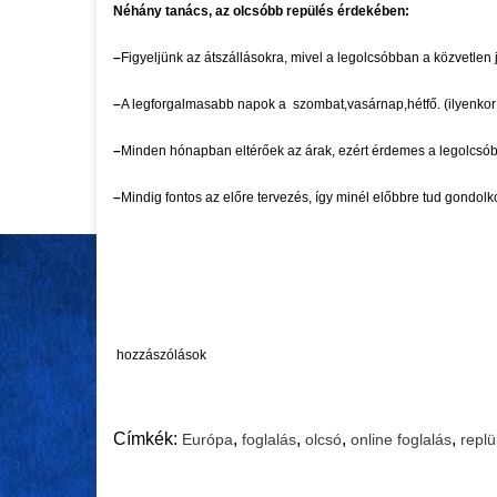
Néhány tanács, az olcsóbb repülés érdekében:
–
Figyeljünk az átszállásokra, mivel a legolcsóbban a közvetlen 
–
A legforgalmasabb napok a szombat,vasárnap,hétfő. (ilyenkor
–
Minden hónapban eltérőek az árak, ezért érdemes a legolcsóbbi
–
Mindig fontos az előre tervezés, így minél előbbre tud gondol
hozzászólások
Címkék:
,
,
,
,
Európa
foglalás
olcsó
online foglalás
replü