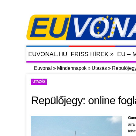
»
EUVONAL.HU
FRISS HÍREK
EU –
Euvonal
»
Mindennapok
»
Utazás
»
Repülőjegy:
UTAZÁS
Repülőjegy: online fog
Gond
arra
lehe