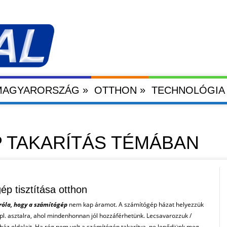
»
»
 MAGYARORSZÁG
OTTHON
TECHNOLÓGIA
 TAKARÍTÁS TÉMÁBAN
ép tisztítása otthon
óla, hogy a számítógép
nem kap áramot. A számítógép házat helyezzük
, pl. asztalra, ahol mindenhonnan jól hozzáférhetünk. Lecsavarozzuk /
ház oldalait. Ha rég nem volt a számítógép takarítva, ne lepődjünk meg,