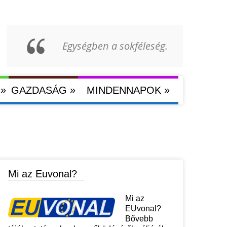
Egységben a sokféleség.
»
»
»
GAZDASÁG
MINDENNAPOK
Mi az Euvonal?
Mi az
EUvonal?
Bővebb