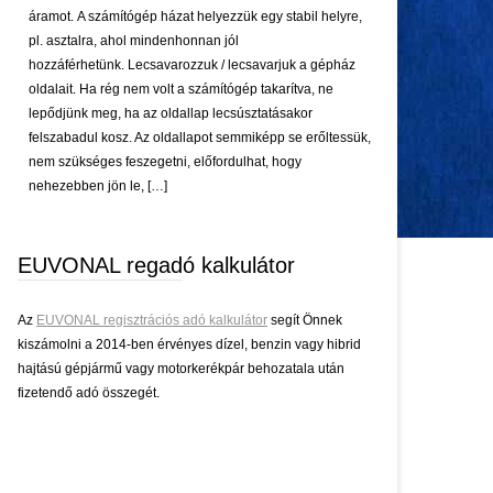
áramot. A számítógép házat helyezzük egy stabil helyre,
pl. asztalra, ahol mindenhonnan jól
hozzáférhetünk. Lecsavarozzuk / lecsavarjuk a gépház
oldalait. Ha rég nem volt a számítógép takarítva, ne
lepődjünk meg, ha az oldallap lecsúsztatásakor
felszabadul kosz. Az oldallapot semmiképp se erőltessük,
nem szükséges feszegetni, előfordulhat, hogy
nehezebben jön le, […]
EUVONAL regadó kalkulátor
Az
EUVONAL regisztrációs adó kalkulátor
segít Önnek
kiszámolni a 2014-ben érvényes dízel, benzin vagy hibrid
hajtású gépjármű vagy motorkerékpár behozatala után
fizetendő adó összegét.