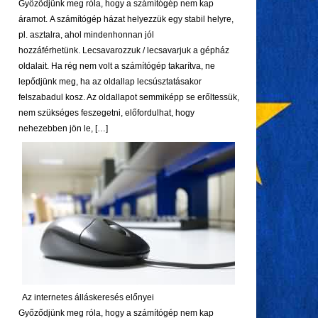
Győződjünk meg róla, hogy a számítógép nem kap
áramot. A számítógép házat helyezzük egy stabil helyre,
pl. asztalra, ahol mindenhonnan jól
hozzáférhetünk. Lecsavarozzuk / lecsavarjuk a gépház
oldalait. Ha rég nem volt a számítógép takarítva, ne
lepődjünk meg, ha az oldallap lecsúsztatásakor
felszabadul kosz. Az oldallapot semmiképp se erőltessük,
nem szükséges feszegetni, előfordulhat, hogy
nehezebben jön le, […]
Az internetes álláskeresés előnyei
Győződjünk meg róla, hogy a számítógép nem kap