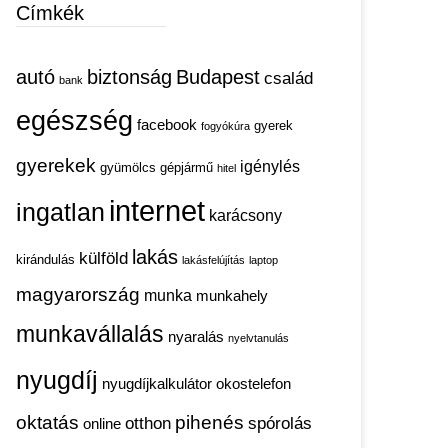
Címkék
autó
biztonság
Budapest
család
bank
egészség
facebook
gyerek
fogyókúra
gyerekek
igénylés
gyümölcs
gépjármű
hitel
internet
ingatlan
karácsony
lakás
külföld
kirándulás
lakásfelújítás
laptop
magyarország
munka
munkahely
munkavállalás
nyaralás
nyelvtanulás
nyugdíj
nyugdíjkalkulátor
okostelefon
oktatás
pihenés
otthon
spórolás
online