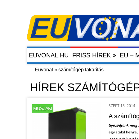
»
EUVONAL.HU
FRISS HÍREK
EU –
Euvonal
»
számítógép takarítás
HÍREK SZÁMÍTÓGÉP
SZEPT 13, 2014
MŰSZAKI
A számítóg
Győződjünk meg r
egy stabil helyre
lecsavarjuk a gép