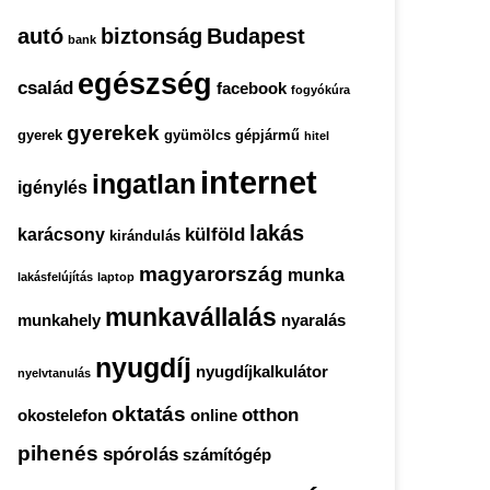
autó
biztonság
Budapest
bank
egészség
család
facebook
fogyókúra
gyerekek
gyerek
gyümölcs
gépjármű
hitel
internet
ingatlan
igénylés
lakás
külföld
karácsony
kirándulás
magyarország
munka
lakásfelújítás
laptop
munkavállalás
munkahely
nyaralás
nyugdíj
nyugdíjkalkulátor
nyelvtanulás
oktatás
otthon
okostelefon
online
pihenés
spórolás
számítógép