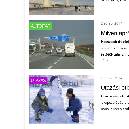
DEC 30, 2014
AUTÓIPAR
Milyen apró
Hosszabb út ele
beszereznünk az a
tetőtől-talpig, 
kész, ....
DEC 22, 2014
UTAZÁS
Utazási öt
Utazni szeretünk
kikapcsolódásra v
baba is van a cs