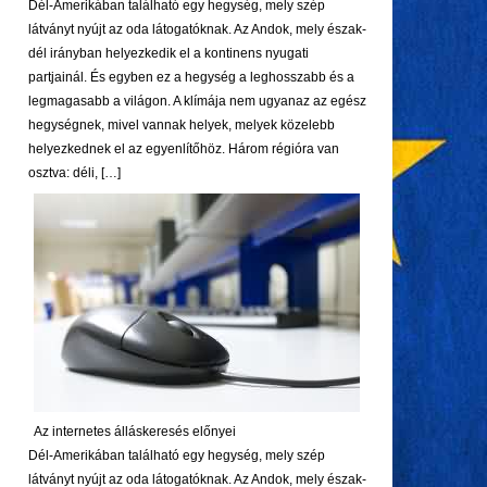
Dél-Amerikában található egy hegység, mely szép
látványt nyújt az oda látogatóknak. Az Andok, mely észak-
dél irányban helyezkedik el a kontinens nyugati
partjainál. És egyben ez a hegység a leghosszabb és a
legmagasabb a világon. A klímája nem ugyanaz az egész
hegységnek, mivel vannak helyek, melyek közelebb
helyezkednek el az egyenlítőhöz. Három régióra van
osztva: déli, […]
Az internetes álláskeresés előnyei
Dél-Amerikában található egy hegység, mely szép
látványt nyújt az oda látogatóknak. Az Andok, mely észak-