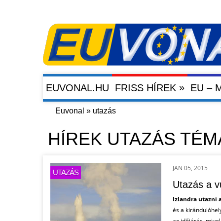
»
EUVONAL.HU
FRISS HÍREK
EU –
Euvonal
»
utazás
HÍREK UTAZÁS TÉ
JAN 05, 2015
UTAZÁS
Utazás a v
Izlandra utazni 
és a kirándulóhel
az időjárás, mivel 