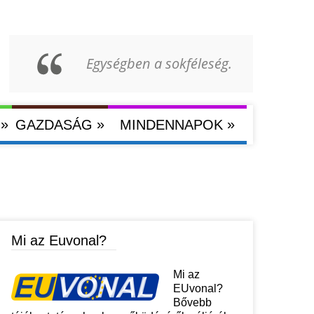
Egységben a sokféleség.
»
»
»
GAZDASÁG
MINDENNAPOK
Mi az Euvonal?
Mi az
EUvonal?
Bővebb