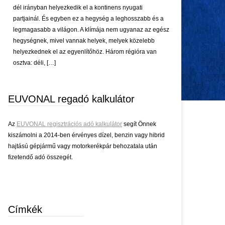
dél irányban helyezkedik el a kontinens nyugati
partjainál. És egyben ez a hegység a leghosszabb és a
legmagasabb a világon. A klímája nem ugyanaz az egész
hegységnek, mivel vannak helyek, melyek közelebb
helyezkednek el az egyenlítőhöz. Három régióra van
osztva: déli, […]
EUVONAL regadó kalkulátor
Az
EUVONAL regisztrációs adó kalkulátor
segít Önnek
kiszámolni a 2014-ben érvényes dízel, benzin vagy hibrid
hajtású gépjármű vagy motorkerékpár behozatala után
fizetendő adó összegét.
Címkék