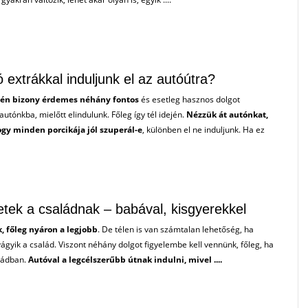
 extrákkal induljunk el az autóútra?
jén bizony érdemes néhány fontos
és esetleg hasznos dolgot
utónkba, mielőtt elindulunk. Főleg így tél idején.
Nézzük át autónkat,
hogy minden porcikája jól szuperál-e
, különben el ne induljunk. Ha ez
letek a családnak – babával, kisgyerekkel
, főleg nyáron a legjobb
. De télen is van számtalan lehetőség, ha
ágyik a család. Viszont néhány dolgot figyelembe kell vennünk, főleg, ha
aládban.
Autóval a legcélszerűbb útnak indulni, mivel ....