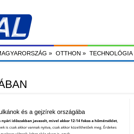
»
»
 MAGYARORSZÁG
OTTHON
TECHNOLÓGIA
MÁBAN
ulkánok és a gejzírek országába
a nyári időszakban javasolt, mivel akkor 12-14 fokos a hőmérséklet
,
yek is csak akkor vannak nyitva, csak akkor közelíthetőek meg. Érdekes
gyakran változik, lehet akár olyan is, egyik ....