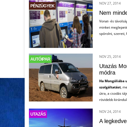
NOV 27, 2014
PÉNZÜGYEK
Nem mindeg
Vonat- és távolsá
minket meglepeté
spórolni, szereti,
NOV 25, 2014
AUTÓIPAR
Utazás Mon
módra
Ha Mongóliába 
szolgáltatást
, me
útra, a csodás táj
rövidebb kirándu
NOV 24, 2014
UTAZÁS
A legkedvel