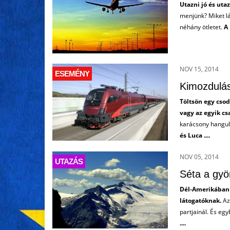
Utazni jó és utaz
menjünk? Miket l
néhány ötletet.
A
NOV 15, 2014
ESEMÉNY
Kimozdulás
Töltsön egy csod
vagy az egyik cs
karácsony hangula
és Luca ....
NOV 05, 2014
UTAZÁS
Séta a gyö
Dél-Amerikában 
látogatóknak.
Az 
partjainál. És eg
....