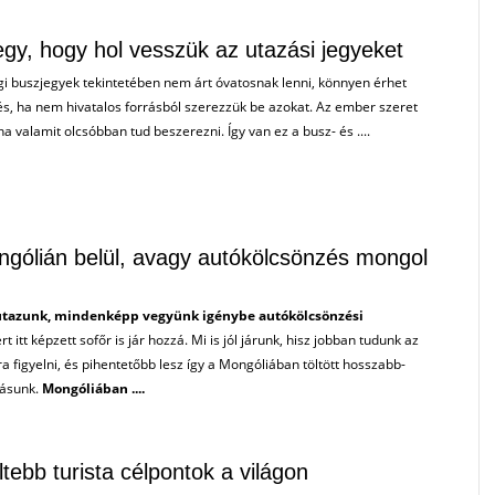
y, hogy hol vesszük az utazási jegyeket
gi buszjegyek tekintetében nem árt óvatosnak lenni, könnyen érhet
s, ha nem hivatalos forrásból szerezzük be azokat. Az ember szeret
 ha valamit olcsóbban tud beszerezni. Így van ez a busz- és ....
gólián belül, avagy autókölcsönzés mongol
utazunk, mindenképp vegyünk igénybe autókölcsönzési
rt itt képzett sofőr is jár hozzá. Mi is jól járunk, hisz jobban tudunk az
ra figyelni, és pihentetőbb lesz így a Mongóliában töltött hosszabb-
lásunk.
Mongóliában ....
tebb turista célpontok a világon