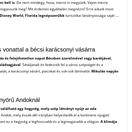
ni kell is
. De nem mindegy, hova, merre is megyünk. Vajon merre
átogassunk meg? Mit érdemes egyáltalán megnézni? Erre adunk most
 Disney World, Florida legnépszerűbb
turisztikai látványossága saját ....
 vonattal a bécsi karácsonyi vásárra
ás és felejthetetlen napot Bécsben szerelmével vagy barátjával,
aládtagjával
. Sétáljanak és fedezzék fel a város szépségét és a
tát, a karácsonyi vásárt, piacokat és sok-sok látnivalót.
Mikulás napján
nyörű Andoknál
található egy hegység, mely szép látványt nyújt az oda
Andok, mely észak-dél irányban helyezkedik el a kontinens nyugati
yben ez a hegység a leghosszabb és a legmagasabb a világon.
A klímája