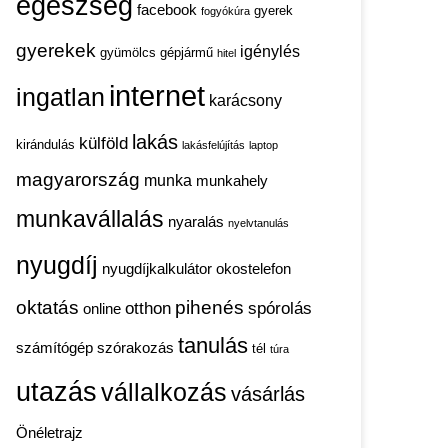
egészség
facebook
gyerek
fogyókúra
gyerekek
igénylés
gyümölcs
gépjármű
hitel
internet
ingatlan
karácsony
lakás
külföld
kirándulás
lakásfelújítás
laptop
magyarország
munka
munkahely
munkavállalás
nyaralás
nyelvtanulás
nyugdíj
nyugdíjkalkulátor
okostelefon
oktatás
pihenés
otthon
spórolás
online
tanulás
számítógép
szórakozás
tél
túra
utazás
vállalkozás
vásárlás
Önéletrajz