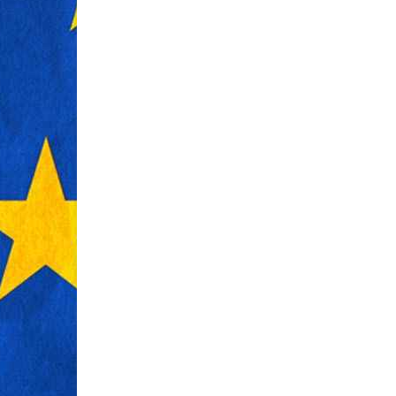
úgy, hogy valójában nem is tudják, mit
misztikus hang
jelent valójában ez a kifejezés, illetve
függetlenül elva
ami ....
kifejezetten a te
évezredes műkin
....