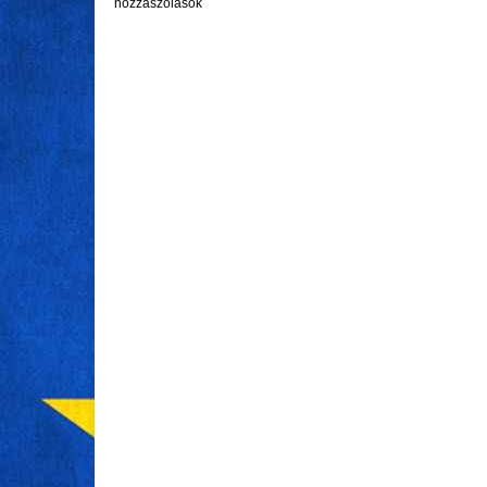
hozzászólások
UTAZÁS
UTAZÁS
MÁRC 13, 2023
MÁRC 06, 2023
Minden, amit a last
Egyiptom 
minute utakról tudni kell
utazás: m
lehetőség
Minden eddiginél nagyobb
népszerűségnek örvendenek manapság
Egyiptom mindig i
a last minute utazások. Sokan eleve az
érdeklődés közé
ilyen utakat keresik, illetve célzottan
civilizáció hajn
ezekre építik fel az évi kikapcsolódást
története, híre