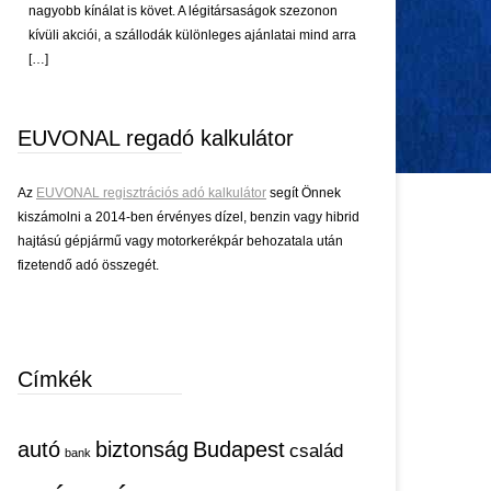
nagyobb kínálat is követ. A légitársaságok szezonon
kívüli akciói, a szállodák különleges ajánlatai mind arra
[…]
EUVONAL regadó kalkulátor
Az
EUVONAL regisztrációs adó kalkulátor
segít Önnek
kiszámolni a 2014-ben érvényes dízel, benzin vagy hibrid
hajtású gépjármű vagy motorkerékpár behozatala után
fizetendő adó összegét.
Címkék
autó
biztonság
Budapest
család
bank