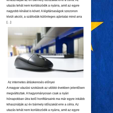
kihasználják az év bármely időszakát erre a célra. Az
utazás tehát nem korlátozódik a nyárra, amit az egyre
nagyobb kínálat is követ. A légitársaságok szezonon
kívüli akciói, a szállodák különleges ajánlatai mind arra
[…]
Az internetes álláskeresés előnyei
A magyar utazási szokások az utóbbi években jelentősen
megváltoztak. A hagyományosan csak a nyári
hónapokban útra kelő honfitársaink ma már egyre inkább
kihasználják az év bármely időszakát erre a célra. Az
utazás tehát nem korlátozódik a nyárra, amit az egyre