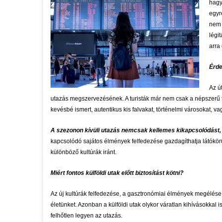
hagy
egyr
nem 
légi
arra
Érde
Az ú
utazás megszervezésének. A turisták már nem csak a népszerű 
kevésbé ismert, autentikus kis falvakat, történelmi városokat, v
A szezonon kívüli utazás nemcsak kellemes kikapcsolódást, 
kapcsolódó sajátos élmények felfedezése gazdagíthatja látókör
különböző kultúrák iránt.
Miért fontos külföldi utak előtt biztosítást kötni?
Az új kultúrák felfedezése, a gasztronómiai élmények megélése
életünket. Azonban a külföldi utak olykor váratlan kihívásokkal 
felhőtlen legyen az utazás.