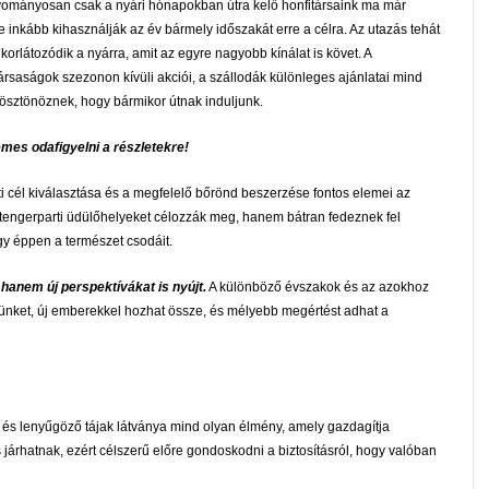
ományosan csak a nyári hónapokban útra kelő honfitársaink ma már
e inkább kihasználják az év bármely időszakát erre a célra. Az utazás tehát
korlátozódik a nyárra, amit az egyre nagyobb kínálat is követ. A
társaságok szezonon kívüli akciói, a szállodák különleges ajánlatai mind
 ösztönöznek, hogy bármikor útnak induljunk.
mes odafigyelni a részletekre!
ti cél kiválasztása és a megfelelő bőrönd beszerzése fontos elemei az
tengerparti üdülőhelyeket célozzák meg, hanem bátran fedeznek fel
agy éppen a természet csodáit.
hanem új perspektívákat is nyújt.
A különböző évszakok és az azokhoz
ünket, új emberekkel hozhat össze, és mélyebb megértést adhat a
 és lenyűgöző tájak látványa mind olyan élmény, amely gazdagítja
is járhatnak, ezért célszerű előre gondoskodni a biztosításról, hogy valóban