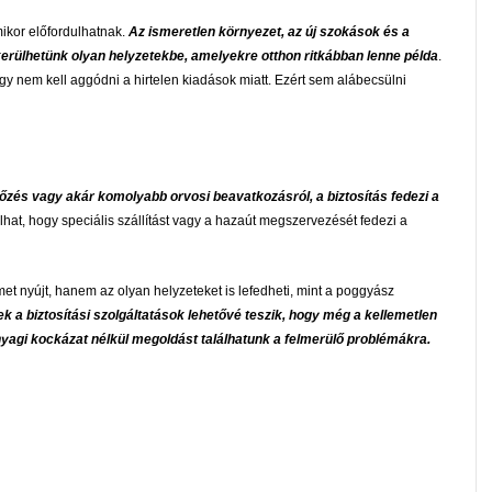
ikor előfordulhatnak.
Az ismeretlen környezet, az új szokások és a
kerülhetünk olyan helyzetekbe, amelyekre otthon ritkábban lenne példa
.
így nem kell aggódni a hirtelen kiadások miatt. Ezért sem alábecsülni
őzés vagy akár komolyabb orvosi beavatkozásról, a biztosítás fedezi a
ulhat, hogy speciális szállítást vagy a hazaút megszervezését fedezi a
t nyújt, hanem az olyan helyzeteket is lefedheti, mint a poggyász
ek a biztosítási szolgáltatások lehetővé teszik, hogy még a kellemetlen
agi kockázat nélkül megoldást találhatunk a felmerülő problémákra.