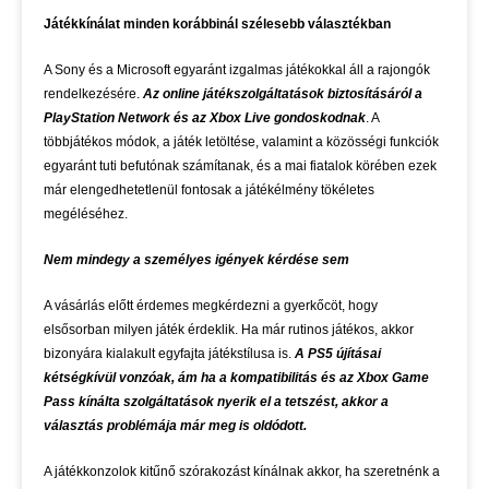
Játékkínálat minden korábbinál szélesebb választékban
A Sony és a Microsoft egyaránt izgalmas játékokkal áll a rajongók
rendelkezésére.
Az online játékszolgáltatások biztosításáról a
PlayStation Network és az Xbox Live gondoskodnak
. A
többjátékos módok, a játék letöltése, valamint a közösségi funkciók
egyaránt tuti befutónak számítanak, és a mai fiatalok körében ezek
már elengedhetetlenül fontosak a játékélmény tökéletes
megéléséhez.
Nem mindegy a személyes igények kérdése sem
A vásárlás előtt érdemes megkérdezni a gyerkőcöt, hogy
elsősorban milyen játék érdeklik. Ha már rutinos játékos, akkor
bizonyára kialakult egyfajta játékstílusa is.
A PS5 újításai
kétségkívül vonzóak, ám ha a kompatibilitás és az Xbox Game
Pass kínálta szolgáltatások nyerik el a tetszést, akkor a
választás problémája már meg is oldódott.
A játékkonzolok kitűnő szórakozást kínálnak akkor, ha szeretnénk a