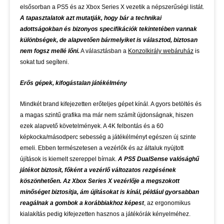
elsősorban a PS5 és az Xbox Series X vezetik a népszerűségi listát.
A tapasztalatok azt mutatják, hogy bár a technikai
adottságokban és bizonyos specifikációk tekintetében vannak
különbségek, de alapvetően bármelyiket is választod, biztosan
nem fogsz mellé lőni.
A választásban a
Konzolkirály webáruház
is
sokat tud segíteni.
Erős gépek, kifogástalan játékélmény
Mindkét brand kifejezetten erőteljes gépet kínál. A gyors betöltés és
a magas szintű grafika ma már nem számít újdonságnak, hiszen
ezek alapvető követelmények. A 4K felbontás és a 60
képkocka/másodperc sebesség a játékélményt egészen új szinte
emeli. Ebben természetesen a vezérlők és az általuk nyújtott
újítások is kiemelt szereppel bírnak.
A PS5 DualSense valósághű
játékot biztosít, főként a vezérlő változatos rezgésének
köszönhetően. Az Xbox Series X vezérlője a megszokott
minőséget biztosítja, ám újításokat is kínál, például gyorsabban
reagálnak a gombok a korábbiakhoz képest
, az ergonomikus
kialakítás pedig kifejezetten hasznos a játékórák kényelméhez.