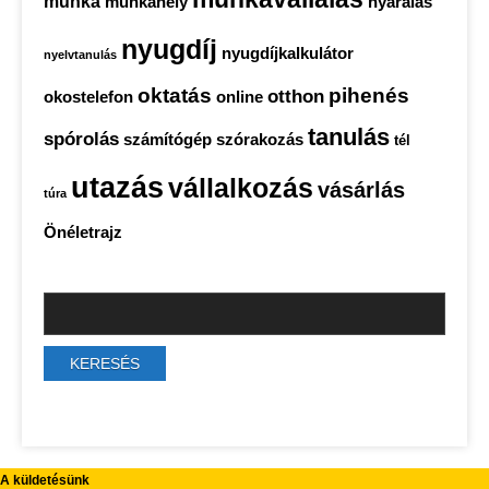
munka
munkahely
nyaralás
nyugdíj
nyugdíjkalkulátor
nyelvtanulás
oktatás
pihenés
otthon
okostelefon
online
tanulás
spórolás
számítógép
szórakozás
tél
utazás
vállalkozás
vásárlás
túra
Önéletrajz
A küldetésünk