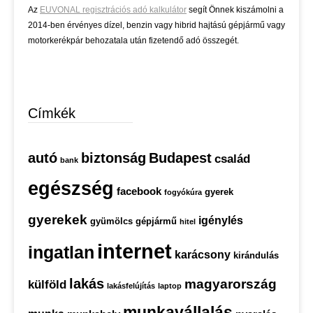
Az
EUVONAL regisztrációs adó kalkulátor
segít Önnek kiszámolni a
2014-ben érvényes dízel, benzin vagy hibrid hajtású gépjármű vagy
motorkerékpár behozatala után fizetendő adó összegét.
Címkék
autó
biztonság
Budapest
család
bank
egészség
facebook
gyerek
fogyókúra
gyerekek
igénylés
gyümölcs
gépjármű
hitel
internet
ingatlan
karácsony
kirándulás
lakás
magyarország
külföld
lakásfelújítás
laptop
munkavállalás