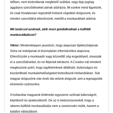
időben, nem biztosítanak megfelelő szállást, vagy épp jogilag
aggályos szerződéseket adnak aláírásra. Mi ezekre mind figyelünk,
és csak hivatalosan regisztrált holland cégekkel dolgozunk, és
minden szerződést ellenőrzünk, mielőtt a munkavállaló aláírná.
Mit tanácsol azoknak, akik most gondolkodnak a külföldi
munkavállaláson?
Viktor:
Mindenképpen javaslom, hogy alaposan tájékozódjanak.
Soha ne induljanak el bizonytalan információkra alapozva.
Ellenőrizzék a munkaadó vagy közvetítő cég engedélyeit, olvassák
el a szerződéseket, és ne féljenek kérdezni. A Covebo-nál mindent
megteszünk azért, hogy ügyfeleinknek átlátható, biztonságos és
kiszámítható munkalehetőségeket biztosítsunk Hollandiában. Sok
magyar dolgozónk már évek óta velünk dolgozik, ami a legnagyobb
elismerés számunkra.
A hollandiai magyarok történetei egyszerre szólnak bátorságról,
kitartásról és újrakezdésről. De az is bebizonyosodott, hogy a
sikeres külföldi munkavállalás nem a szerencsén múlik, hanem a
tudatos választáson.