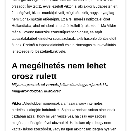
stabil gazdasági háttér sokak számára ideális célponttá teszik az
országot. Így tett 11 évvel ezelőtt Viktor is, aki akkor Budapesten élt
feleségével, biztos munkájuk volt, mégis érezték, hogy anyagilag
nem tudnak igazán előrelépni. Ez a felismerés indította el őket
Hollandiába, ahol mindent a nulláról kellett újrakezdeni. Ma Viktor
már a Covebo toborzási szakértőjeként dolgozik, és saját
tapasztalataiból kiindulva segít azoknak, akik hasonló döntés előtt
állnak. Ezekről a tapasztalatokról és a biztonságos munkavállalás
lehetőségeiről beszélgettünk vele.
A megélhetés nem lehet
orosz rulett
Milyen tapasztalatai vannak, jellemzően hogyan jutnak ki a
magyarok dolgozni külföldre?
Viktor:
A legtöbben ismerősök ajánlására vagy internetes
hirdetések alapján indulnak el. Sajnos azonban sokan nincsenek
tisztában azzal, hogy milyen veszélyes, ha csak egy szóbeli
megállapodás ígéretével utaznak ki. Hallottam olyat, hogy nem
kaptak írásos szerződést, vagy ha igen akkor csak idegen nyelven,