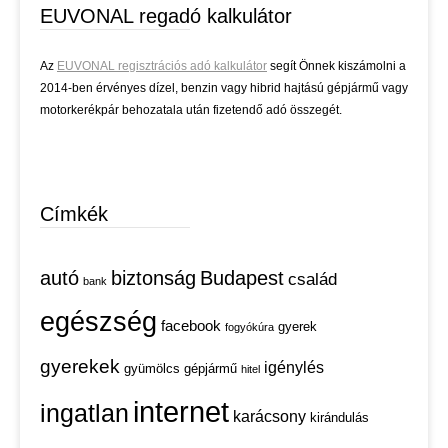
EUVONAL regadó kalkulátor
Az
EUVONAL regisztrációs adó kalkulátor
segít Önnek kiszámolni a
2014-ben érvényes dízel, benzin vagy hibrid hajtású gépjármű vagy
motorkerékpár behozatala után fizetendő adó összegét.
Címkék
autó
biztonság
Budapest
család
bank
egészség
facebook
gyerek
fogyókúra
gyerekek
igénylés
gyümölcs
gépjármű
hitel
internet
ingatlan
karácsony
kirándulás