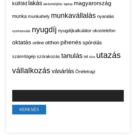
lakás
magyarország
külföld
lakásfelújítás
laptop
munkavállalás
munka
munkahely
nyaralás
nyugdíj
nyugdíjkalkulátor
okostelefon
nyelvtanulás
oktatás
pihenés
otthon
spórolás
online
utazás
tanulás
számítógép
szórakozás
tél
túra
vállalkozás
vásárlás
Önéletrajz