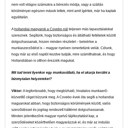
nem volt világos számukra a bérezés módja, vagy a szállás
körülményei egészen mások lettek, mint amit ígértek, már ha kaptak
egyáltalán.
A
hollandiai magyarok a Covebo-nál
teljesen más tapasztalatokat
szereznek. Segítünk, hogy biztonságos és átlátható feltételek között
dolgozhassanak, hiszen minden részletet – beleértve a
munkaszerződést is – magyar nyelven ismertetünk velük. Célunk,
hogy már az első naptól kezdve tudják, mire számíthatnak, és hogy
Hollandiában is otthon érezzék magukat.
Mit tud tenni ilyenkor egy munkavállaló, ha el akarja kerülni a
bizonytalan helyzeteket?
Viktor:
A legfontosabb, hogy megbízható, hivatalos munkaerő-
közvetítő céget bízzunk meg. A Covebo évek óta segíti a hollandiai
magyarokat abban, hogy biztonságos körülmények között, valós
szerződéssel és jogilag rendezett háttérrel dolgozhassanak.
Minden jelentkezőnk magyar nyelvű tájékoztatást kap, a
szerződéseket közérthetően magyarázzuk el, és már az indulás