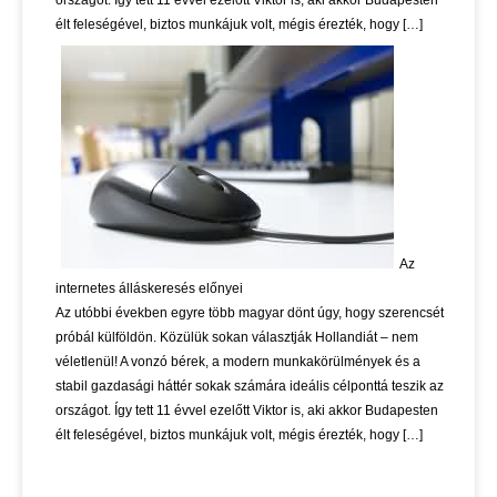
országot. Így tett 11 évvel ezelőtt Viktor is, aki akkor Budapesten
élt feleségével, biztos munkájuk volt, mégis érezték, hogy […]
Az
internetes álláskeresés előnyei
Az utóbbi években egyre több magyar dönt úgy, hogy szerencsét
próbál külföldön. Közülük sokan választják Hollandiát – nem
véletlenül! A vonzó bérek, a modern munkakörülmények és a
stabil gazdasági háttér sokak számára ideális célponttá teszik az
országot. Így tett 11 évvel ezelőtt Viktor is, aki akkor Budapesten
élt feleségével, biztos munkájuk volt, mégis érezték, hogy […]