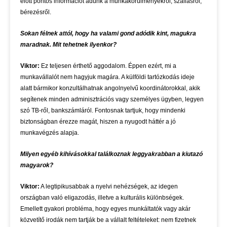
előtt pontos információt adunk a munkakörülményekről, szállásról,
bérezésről.
Sokan félnek attól, hogy ha valami gond adódik kint, magukra
maradnak. Mit tehetnek ilyenkor?
Viktor:
Ez teljesen érthető aggodalom. Éppen ezért, mi a
munkavállalót nem hagyjuk magára. A külföldi tartózkodás ideje
alatt bármikor konzultálhatnak angolnyelvű koordinátorokkal, akik
segítenek minden adminisztrációs vagy személyes ügyben, legyen
szó TB-ről, bankszámláról. Fontosnak tartjuk, hogy mindenki
biztonságban érezze magát, hiszen a nyugodt háttér a jó
munkavégzés alapja.
Milyen egyéb kihívásokkal találkoznak leggyakrabban a kiutazó
magyarok?
Viktor:
A legtipikusabbak a nyelvi nehézségek, az idegen
országban való eligazodás, illetve a kulturális különbségek.
Emellett gyakori probléma, hogy egyes munkáltatók vagy akár
közvetítő irodák nem tartják be a vállalt feltételeket: nem fizetnek