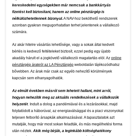
kereskedelmi egységekben már nemcsak a bankkártyás
fizetést kell biztosítani, hanem az online pénztárgép is
nélkülözhetetlennek bizonyul.
A NAV-hoz beköthető rendszerek
azonban gyakran megugorhatatlan terhet jelentenek a vállalkozó
számára.
Az akár hitelre vásárlás lehetősége, vagy a sokak által kedvelt
bérlés is kedvező feltételeket biztosít, ezzel pedig egy újabb
akadály hárult el a jogkövető vállalkozói magatartás elöl. Az
online
pénztárgép árakról az LA Pénztárgép
weboldalán tájékozódhatsz
bővebben. Az árak már csak az egyéb nehezítő körülmények
kapcsán sem elhanyagolhatók.
Az elmúlt években másról sem lehetett hallani, mint arról,
hogyan nehezítik meg az aktuális rendelkezések a vállalkozók
helyzetét
. Indult a dolog a pandémiával és a lezárásokkal, majd
folytatódott a háborúval, az energiaválsággal és a piaci viszonyokat
teljesen felborító ársapkák alkalmazásával. A tapasztalatok azt
mutatják, hogy már most sokan feladták, és más megélhetési forma
után néztek.
Akik még bírják, a leginkább költséghatékony