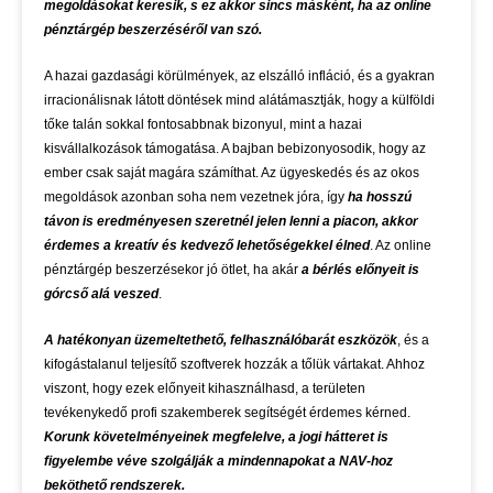
megoldásokat keresik, s ez akkor sincs másként, ha az online
pénztárgép beszerzéséről van szó.
A hazai gazdasági körülmények, az elszálló infláció, és a gyakran
irracionálisnak látott döntések mind alátámasztják, hogy a külföldi
tőke talán sokkal fontosabbnak bizonyul, mint a hazai
kisvállalkozások támogatása. A bajban bebizonyosodik, hogy az
ember csak saját magára számíthat. Az ügyeskedés és az okos
megoldások azonban soha nem vezetnek jóra, így
ha hosszú
távon is eredményesen szeretnél jelen lenni a piacon, akkor
érdemes a kreatív és kedvező lehetőségekkel élned
. Az online
pénztárgép beszerzésekor jó ötlet, ha akár
a bérlés előnyeit is
górcső alá veszed
.
A hatékonyan üzemeltethető, felhasználóbarát eszközök
, és a
kifogástalanul teljesítő szoftverek hozzák a tőlük vártakat. Ahhoz
viszont, hogy ezek előnyeit kihasználhasd, a területen
tevékenykedő profi szakemberek segítségét érdemes kérned.
Korunk követelményeinek megfelelve, a jogi hátteret is
figyelembe véve szolgálják a mindennapokat a NAV-hoz
beköthető rendszerek.