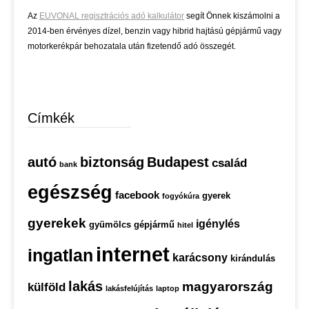
Az
EUVONAL regisztrációs adó kalkulátor
segít Önnek kiszámolni a
2014-ben érvényes dízel, benzin vagy hibrid hajtású gépjármű vagy
motorkerékpár behozatala után fizetendő adó összegét.
Címkék
autó
biztonság
Budapest
család
bank
egészség
facebook
gyerek
fogyókúra
gyerekek
igénylés
gyümölcs
gépjármű
hitel
internet
ingatlan
karácsony
kirándulás
lakás
magyarország
külföld
lakásfelújítás
laptop