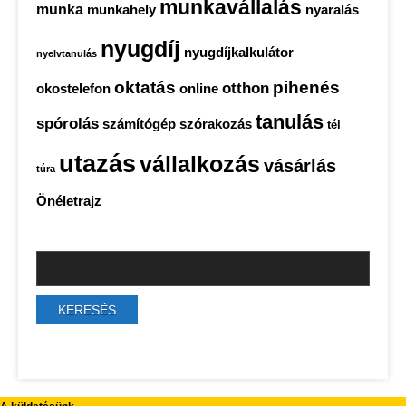
munkavállalás
munka
munkahely
nyaralás
nyugdíj
nyugdíjkalkulátor
nyelvtanulás
oktatás
pihenés
otthon
okostelefon
online
tanulás
spórolás
számítógép
szórakozás
tél
utazás
vállalkozás
vásárlás
túra
Önéletrajz