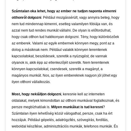
Számtalan oka lehet, hogy az ember ne tudjon naponta elmenni
otthonról dolgozni
. Például mozgássérült, vagy annyira beteg, hogy
nem tud mindennap kimenni, esetleg valamilyen fóbiája van, és
azzal nem tud rendes munkát vállalni. De olyan is előfordulhat,
hogy csak otthon tud hatékonyan dolgozni. Tény, hogy különbözőek
az emberek. Valami az egyik embernek könnyen megy, pont az a
dolog a másiknak nem. Például valakik könnyen teremtenek
kapcsolatokat, beszédesek, szeretik a nyüzsgést, de vannak
olyanok is, akik épp az ellenkezőjét szeretik. Nem teremtenek
könnyen kapcsolatokat, csendesek, szeretik a magányt, a
magányos munkát. Nos, az ilyen embereknek nagyon jól jöhet egy
ilyen otthoni vállalkozás.
Most, hogy nekiálljon dolgozni
, keresnie kell az interneten
oldalakat, melyek kimondottan az otthoni munkával foglalkoznak, és
persze megbízhatóak is.
Milyen munkákat is tud keresni
?
Számtalan ilyen lehetőség közül válogathat, persze, csak ha ért
hozzájuk. Például gépelés, adatrögzítés, szövegírás, fordítás,
weboldal készítése, adminisztrációs munkák, telefonos munkák. És