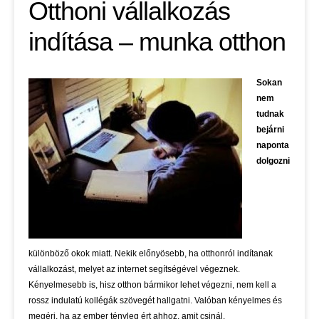
Otthoni vállalkozás
indítása – munka otthon
Sokan
nem
tudnak
bejárni
naponta
dolgozni
különböző okok miatt. Nekik előnyösebb, ha otthonról indítanak
vállalkozást, melyet az internet segítségével végeznek.
Kényelmesebb is, hisz otthon bármikor lehet végezni, nem kell a
rossz indulatú kollégák szövegét hallgatni. Valóban kényelmes és
megéri, ha az ember tényleg ért ahhoz, amit csinál.