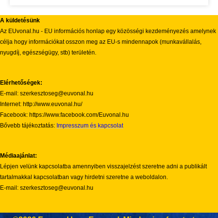
A küldetésünk
Az EUvonal.hu - EU információs honlap egy közösségi kezdeményezés amelynek
célja hogy információkat osszon meg az EU-s mindennapok (munkavállalás,
nyugdíj, egészségügy, stb) területén.
Elérhetőségek:
E-mail: szerkesztoseg@euvonal.hu
Internet: http://www.euvonal.hu/
Facebook: https://www.facebook.com/Euvonal.hu
Bővebb tájékoztatás:
Impresszum és kapcsolat
Médiaajánlat:
Lépjen velünk kapcsolatba amennyiben visszajelzést szeretne adni a publikált
tartalmakkal kapcsolatban vagy hirdetni szeretne a weboldalon.
E-mail: szerkesztoseg@euvonal.hu