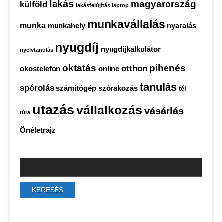
lakás
magyarország
külföld
lakásfelújítás
laptop
munkavállalás
munka
munkahely
nyaralás
nyugdíj
nyugdíjkalkulátor
nyelvtanulás
oktatás
pihenés
otthon
okostelefon
online
tanulás
spórolás
számítógép
szórakozás
tél
utazás
vállalkozás
vásárlás
túra
Önéletrajz