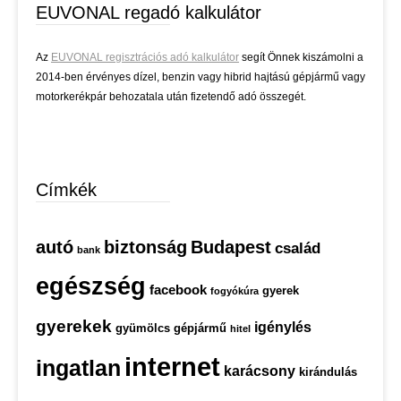
EUVONAL regadó kalkulátor
Az
EUVONAL regisztrációs adó kalkulátor
segít Önnek kiszámolni a
2014-ben érvényes dízel, benzin vagy hibrid hajtású gépjármű vagy
motorkerékpár behozatala után fizetendő adó összegét.
Címkék
autó
biztonság
Budapest
család
bank
egészség
facebook
gyerek
fogyókúra
gyerekek
igénylés
gyümölcs
gépjármű
hitel
internet
ingatlan
karácsony
kirándulás