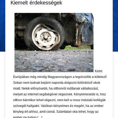
Kiemelt érdekességek
Kelet
Európában még mindig Magyarországon a legolcsóbb a kötelező
Sokan nem tudnak bejárni naponta dolgozni különböző okok
miatt. Nekik előnyösebb, ha otthonról indítanak vállalkozást,
melyet az internet segítségével végeznek. Kényelmesebb is, hisz
otthon bármikor lehet végezni, nem kell a rossz indulatú kollégák
szövegét hallgatni. Valóban kényelmes és megéri, ha az ember
tényleg ért ahhoz, amit csinál. Számtalan oka lehet, hogy az
ember ne tudjon […]