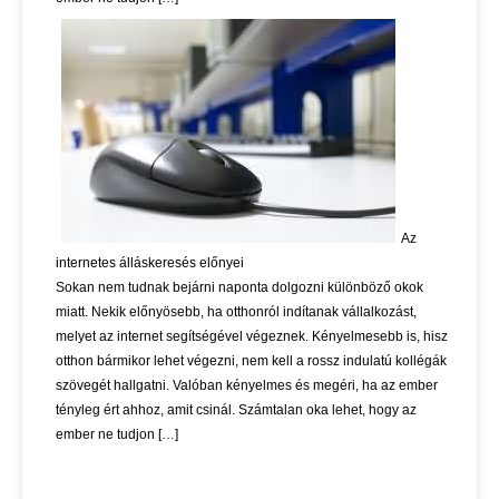
Az
internetes álláskeresés előnyei
Sokan nem tudnak bejárni naponta dolgozni különböző okok
miatt. Nekik előnyösebb, ha otthonról indítanak vállalkozást,
melyet az internet segítségével végeznek. Kényelmesebb is, hisz
otthon bármikor lehet végezni, nem kell a rossz indulatú kollégák
szövegét hallgatni. Valóban kényelmes és megéri, ha az ember
tényleg ért ahhoz, amit csinál. Számtalan oka lehet, hogy az
ember ne tudjon […]