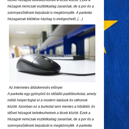
idővel hézagok keletkezhetnek a lécek között. Ezek a
hézagok nemcsak esztétikailag zavaróak, de a por és a
szennyeződések bejutását is megkönnyítik. A parketta
hézagainak kitöltése házilag is elvégezhető, […]
Az internetes álláskeresés előnyei
A parketta egy gyönyörű és időtálló padlóburkolat, amely
méltó helyet foglal el a modern lakások és otthonok
között. Azonban ez a burkolat sem mentes a hibáktól, és
idővel hézagok keletkezhetnek a lécek között. Ezek a
hézagok nemcsak esztétikailag zavaróak, de a por és a
szennyeződések bejutását is megkönnyítik. A parketta