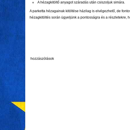
A hézagkitöltő anyagot száradás után csiszoljuk simára.
A parketta hézagainak kitöltése házilag is elvégezhető, de font
hézagkitöltés során ügyeljünk a pontosságra és a részletekre,
hozzászólások
GAZDASÁG
FRISS HÍREK