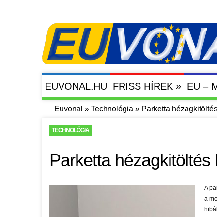
»
EUVONAL.HU
FRISS HÍREK
EU –
Euvonal
»
Technológia
»
Parketta hézagkitöltés
TECHNOLÓGIA
Parketta hézagkitöltés 
A pa
a mo
hibá