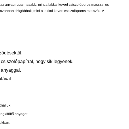
z az anyag rugalmasabb, mint a lakkal kevert csiszolóporos massza, és
 azonban drágábbak, mint a lakkal kevert csiszolóporos masszák. A
ződésektől.
 csiszolópapírral, hogy sík legyenek.
ő anyaggal.
lával.
náljuk.
agkitöltő anyagot.
gokban.