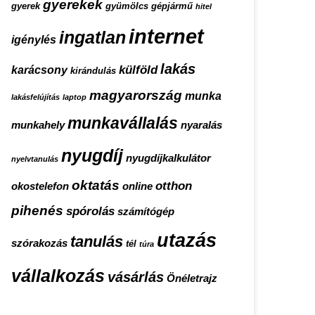
gyerekek
gyerek
gyümölcs
gépjármű
hitel
internet
ingatlan
igénylés
lakás
külföld
karácsony
kirándulás
magyarország
munka
lakásfelújítás
laptop
munkavállalás
munkahely
nyaralás
nyugdíj
nyugdíjkalkulátor
nyelvtanulás
oktatás
otthon
okostelefon
online
pihenés
spórolás
számítógép
utazás
tanulás
szórakozás
tél
túra
vállalkozás
vásárlás
Önéletrajz