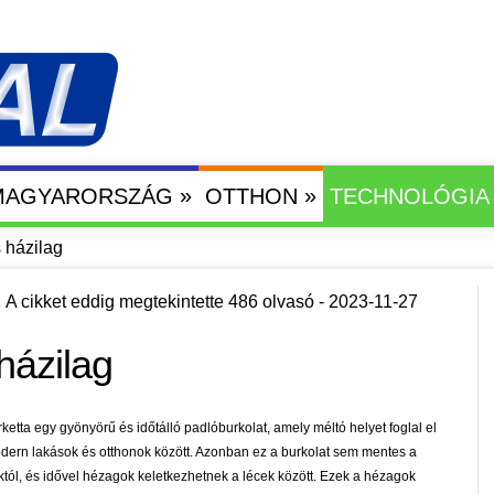
»
»
 MAGYARORSZÁG
OTTHON
TECHNOLÓGIA
 házilag
A cikket eddig megtekintette 486 olvasó - 2023-11-27
házilag
rketta egy gyönyörű és időtálló padlóburkolat, amely méltó helyet foglal el
dern lakások és otthonok között. Azonban ez a burkolat sem mentes a
któl, és idővel hézagok keletkezhetnek a lécek között. Ezek a hézagok