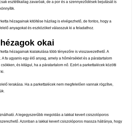
sak esztétikailag zavaróak, de a por és a szennyeződések bejutását is
önnyítik.
rketta hézagainak kitöltése házilag is elvégezhető, de fontos, hogy a
elelő anyagokat és eszközöket válasszuk ki a feladathoz.
 hézagok okai
rketta hézagainak kialakulása több tényezőre is visszavezethető. A
. A fa ugyanis egy élő anyag, amely a hőmérséklet és a páratartalom
csökken, és kitágul, ha a páratartalom nő. Ezért a parkettalécek közötti
ki.
lelő lerakása. Ha a parkettalécek nem megfelelően vannak rögzítve,
ük.
ználható. A legegyszerűbb megoldás a lakkal kevert csiszolóporos
eszerezhető. Azonban a lakkal kevert csiszolóporos massza hátránya, hogy