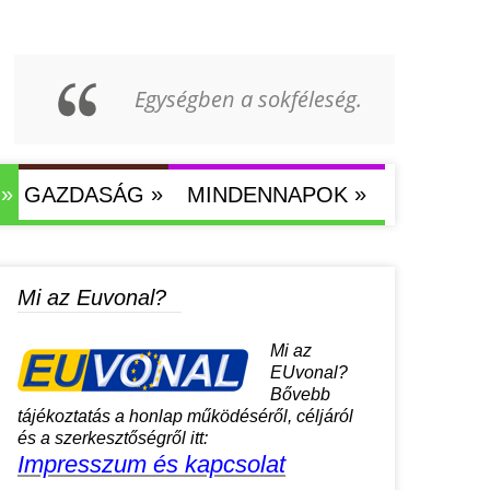
Egységben a sokféleség.
»
»
»
GAZDASÁG
MINDENNAPOK
Mi az Euvonal?
Mi az
EUvonal?
Bővebb
tájékoztatás a honlap működéséről, céljáról
és a szerkesztőségről itt:
Impresszum és kapcsolat