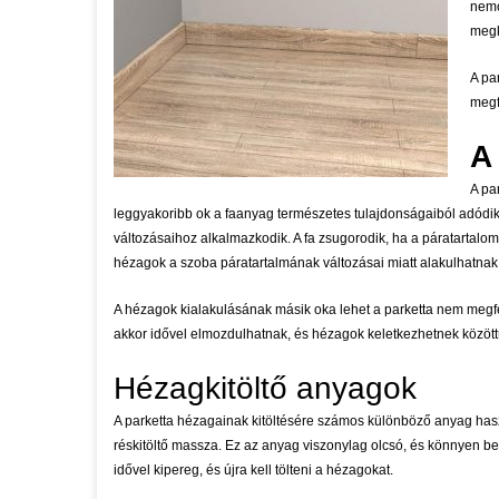
nemc
megk
A pa
megf
A
A pa
leggyakoribb ok a faanyag természetes tulajdonságaiból adódik
változásaihoz alkalmazkodik. A fa zsugorodik, ha a páratartalom 
hézagok a szoba páratartalmának változásai miatt alakulhatnak 
A hézagok kialakulásának másik oka lehet a parketta nem megfe
akkor idővel elmozdulhatnak, és hézagok keletkezhetnek között
Hézagkitöltő anyagok
A parketta hézagainak kitöltésére számos különböző anyag has
réskitöltő massza. Ez az anyag viszonylag olcsó, és könnyen b
idővel kipereg, és újra kell tölteni a hézagokat.