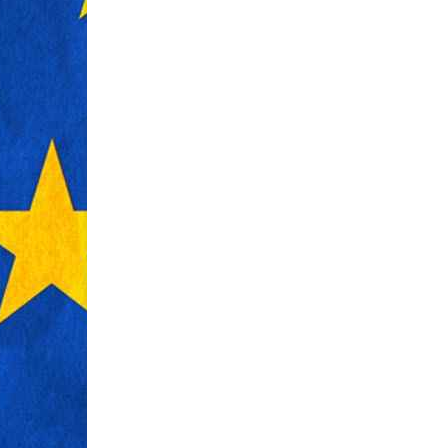
DEC 28, 2024
JÚL 19, 2024
Hogyan érdemes
Autóápol
választani a közműépítő
„Több
cégek közül?
járműtula
figyelnie e
A közműépítő vállalkozások a modern
infrastruktúra kialakításában alapvető
Az autó külső és
szerepet játszanak. Mivel rendszerint
csupán esztétik
nagy feladatokkal kell nap mint nap
állapotának megő
megbirkózniuk, így
jól kihasználható
autótisztító ké
gépparkot tartanak fenn, amely
kifejezetten ha
nélkülözhetetlen a hatékony és gyors
speciális term
munkavégzéshez.
Az ügyfelek elvárásai
távolítják el a
folyamatosan ....
miközben megóvj