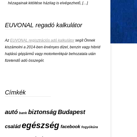
hézagainak kitöltése házilag is elvégezhető, […]
EUVONAL regadó kalkulátor
Az
EUVONAL regisztrációs adó kalkulátor
segít Önnek
kiszámolni a 2014-ben érvényes dízel, benzin vagy hibrid
hajtású gépjármű vagy motorkerékpár behozatala után
fizetendő adó összegét.
Címkék
autó
biztonság
Budapest
bank
egészség
család
facebook
fogyókúra