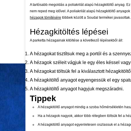
A tartósabb megoldás a poliakrilát alapú hézagkitöltő anyag. E
nem reped meg idővel. A poliakrilát alapú hézagkitöltő anyagok
hézagok tömítésére
többek között a Soudal termékei javasoltak.
Hézagkitöltés lépései
A parketta hézagainak kitöltése a következő lépésekből áll:
A hézagokat tisztítsuk meg a portól és a szennye
A hézagok széleit vágjuk le egy éles késsel vagy
A hézagokat töltsük fel a kiválasztott hézagkitölt
A hézagkitöltő anyagot egyengessük el egy spatu
A hézagkitöltő anyagot hagyjuk megszáradni.
Tippek
A hézagkitöltő anyagot mindig a szoba hőmérsékletén hasz
Ha a hézagok nagyok, akkor több rétegben töltsük fel a héz
A hézagkitöltő anyagot egyenletesen oszlassuk el a héza