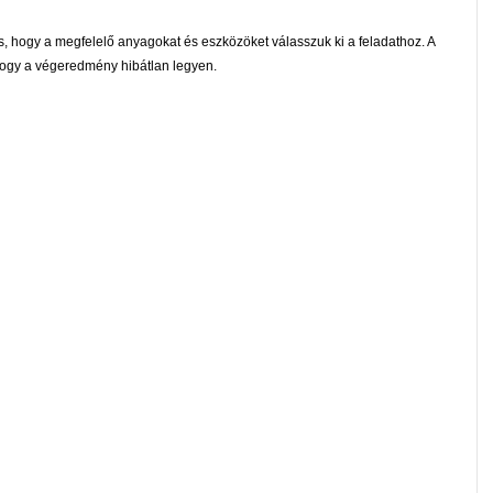
os, hogy a megfelelő anyagokat és eszközöket válasszuk ki a feladathoz. A
 hogy a végeredmény hibátlan legyen.
TECHNOLÓGIA