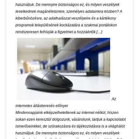
használjuk. De mennyire biztonságos ez, és milyen veszélyek
leselkednek magánéletünkre, személyes adatainkra közben? A
kiberbűnözésre, az adathalászat veszélyeire és a kártékony
programok településének kockázatára a szakmai portálokon
rendszeresen felhívják a figyelmet a hozzáértők […]
Az
internetes álláskeresés előnyei
Mindennapjaink elképzelhetetlenek az internet nélkül, hiszen
sokan ezen keresztül dolgozunk, vásárolunk, tartjuk a kapcsolatot
ismerőseinkkel, de szórakozásra és tájékozódásra is a világhálót
használjuk. De mennyire biztonságos ez, és milyen veszélyek