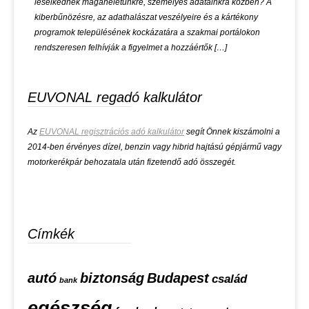
leselkednek magánéletünkre, személyes adatainkra közben? A
kiberbűnözésre, az adathalászat veszélyeire és a kártékony
programok településének kockázatára a szakmai portálokon
rendszeresen felhívják a figyelmet a hozzáértők […]
EUVONAL regadó kalkulátor
Az
EUVONAL regisztrációs adó kalkulátor
segít Önnek kiszámolni a
2014-ben érvényes dízel, benzin vagy hibrid hajtású gépjármű vagy
motorkerékpár behozatala után fizetendő adó összegét.
Címkék
autó
biztonság
Budapest
család
bank
egészség