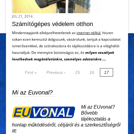
JÚL 21, 2014
Számítógépes védelem otthon
Mindennapjaink elképzelhetetlenek az
internet nélkül
, hiszen
sokan ezen keresztül dolgozunk, vásárolunk, tartjuk a kapcsolatot
ismerőseinkkel, de szórakozásra és tájékozódásra is a világhálót
használjuk. De mennyire biztonságos ez, és
milyen veszélyek
leselkednek magánéletünkre, személyes adatainkra ....
First «
Previous ‹
15
16
17
Mi az Euvonal?
Mi az EUvonal?
Bővebb
tájékoztatás a
honlap működéséről, céljáról és a szerkesztőségről
itt: