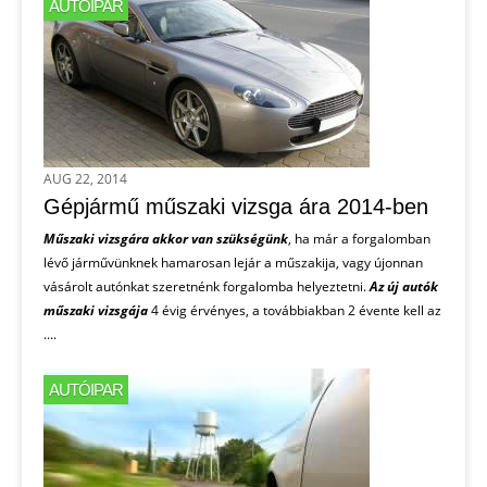
AUTÓIPAR
AUG 22, 2014
Gépjármű műszaki vizsga ára 2014-ben
Műszaki vizsgára akkor van szükségünk
, ha már a forgalomban
lévő járművünknek hamarosan lejár a műszakija, vagy újonnan
vásárolt autónkat szeretnénk forgalomba helyeztetni.
Az
új
autók
műszaki
vizsgája
4 évig érvényes, a továbbiakban 2 évente kell az
....
AUTÓIPAR