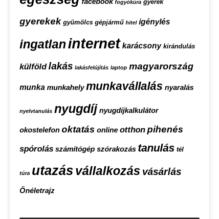
facebook
gyerek
fogyókúra
gyerekek
igénylés
gyümölcs
gépjármű
hitel
internet
ingatlan
karácsony
kirándulás
lakás
magyarország
külföld
lakásfelújítás
laptop
munkavállalás
munka
munkahely
nyaralás
nyugdíj
nyugdíjkalkulátor
nyelvtanulás
oktatás
pihenés
otthon
okostelefon
online
tanulás
spórolás
számítógép
szórakozás
tél
utazás
vállalkozás
vásárlás
túra
Önéletrajz