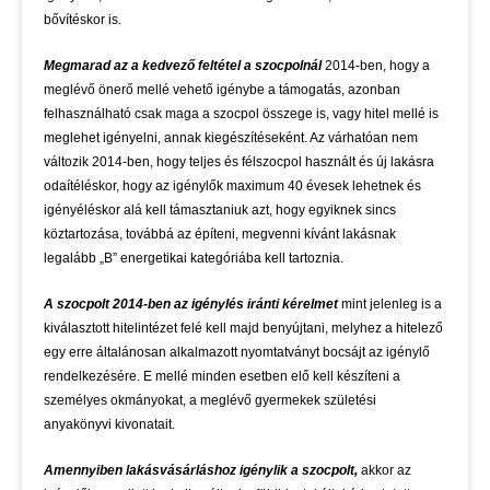
bővítéskor is.
Megmarad az a kedvező feltétel a szocpolnál
2014-ben, hogy a
meglévő önerő mellé vehető igénybe a támogatás, azonban
felhasználható csak maga a szocpol összege is, vagy hitel mellé is
meglehet igényelni, annak kiegészítéseként. Az várhatóan nem
változik 2014-ben, hogy teljes és félszocpol használt és új lakásra
odaítéléskor, hogy az igénylők maximum 40 évesek lehetnek és
igényéléskor alá kell támasztaniuk azt, hogy egyiknek sincs
köztartozása, továbbá az építeni, megvenni kívánt lakásnak
legalább „B” energetikai kategóriába kell tartoznia.
A szocpolt 2014-ben az igénylés iránti kérelmet
mint jelenleg is a
kiválasztott hitelintézet felé kell majd benyújtani, melyhez a hitelező
egy erre általánosan alkalmazott nyomtatványt bocsájt az igénylő
rendelkezésére. E mellé minden esetben elő kell készíteni a
személyes okmányokat, a meglévő gyermekek születési
anyakönyvi kivonatait.
Amennyiben lakásvásárláshoz igénylik a szocpolt,
akkor az