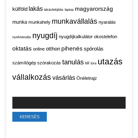
lakás
magyarország
külföld
lakásfelújítás
laptop
munkavállalás
munka
munkahely
nyaralás
nyugdíj
nyugdíjkalkulátor
okostelefon
nyelvtanulás
oktatás
pihenés
otthon
spórolás
online
utazás
tanulás
számítógép
szórakozás
tél
túra
vállalkozás
vásárlás
Önéletrajz