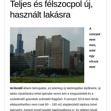
Teljes és félszocpol új,
használt lakásra
A
szocpol
nem
más,
mint
egy
vissza
nem
térítendő
állami támogatás, ez jelenleg új lakóingatlan építésére, új
lakás vásárlására lehet igénybe venni ami a megszületett és a
születendő gyerekek számától függően. A szocpol 2014-ben tehát
elképzelhetően nem csak 60 – 160 m2 alapterületű lakásra lehet
igényelni, hanem ennél kisebb lakóingatlanra is, és vételen kívüli