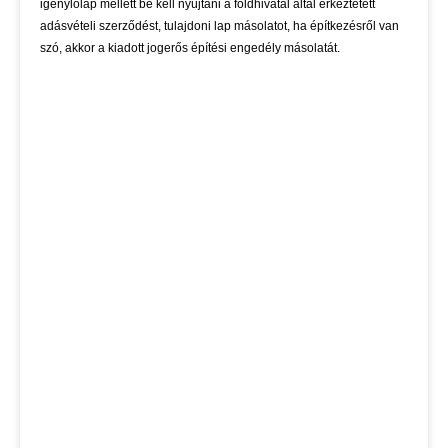
igénylőlap mellett be kell nyújtani a földhivatal által érkeztetett
adásvételi szerződést, tulajdoni lap másolatot, ha építkezésről van
szó, akkor a kiadott jogerős építési engedély másolatát.