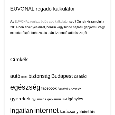
EUVONAL regadó kalkulátor
Az
EUVONAL regisztrációs adó kalkulátor
segít Önnek kiszámolni a
2014-ben érvényes dízel, benzin vagy hibrid hajtású gépjármű vagy
motorkerékpár behozatala után fizetendő adó összegét.
Címkék
autó
biztonság
Budapest
család
bank
egészség
facebook
gyerek
fogyókúra
gyerekek
igénylés
gyümölcs
gépjármű
hitel
internet
ingatlan
karácsony
kirándulás