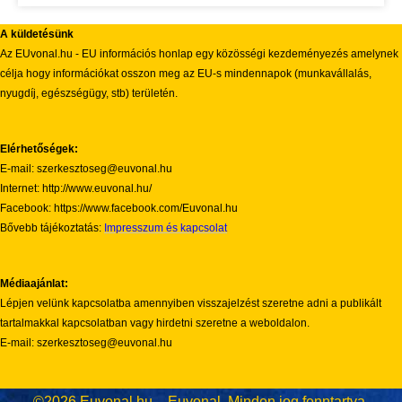
A küldetésünk
Az EUvonal.hu - EU információs honlap egy közösségi kezdeményezés amelynek
célja hogy információkat osszon meg az EU-s mindennapok (munkavállalás,
nyugdíj, egészségügy, stb) területén.
Elérhetőségek:
E-mail: szerkesztoseg@euvonal.hu
Internet: http://www.euvonal.hu/
Facebook: https://www.facebook.com/Euvonal.hu
Bővebb tájékoztatás:
Impresszum és kapcsolat
Médiaajánlat:
Lépjen velünk kapcsolatba amennyiben visszajelzést szeretne adni a publikált
tartalmakkal kapcsolatban vagy hirdetni szeretne a weboldalon.
E-mail: szerkesztoseg@euvonal.hu
©2026 Euvonal.hu – Euvonal. Minden jog fenntartva.