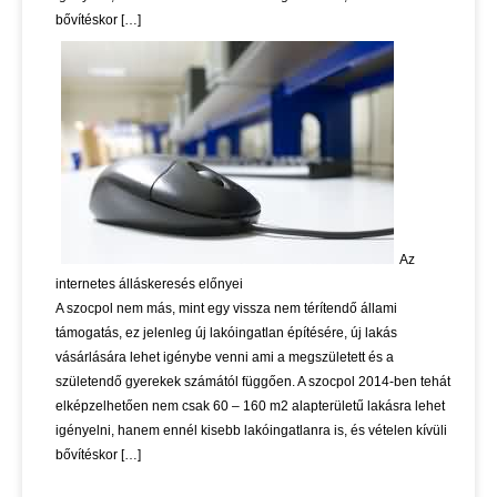
bővítéskor […]
Az
internetes álláskeresés előnyei
A szocpol nem más, mint egy vissza nem térítendő állami
támogatás, ez jelenleg új lakóingatlan építésére, új lakás
vásárlására lehet igénybe venni ami a megszületett és a
születendő gyerekek számától függően. A szocpol 2014-ben tehát
elképzelhetően nem csak 60 – 160 m2 alapterületű lakásra lehet
igényelni, hanem ennél kisebb lakóingatlanra is, és vételen kívüli
bővítéskor […]