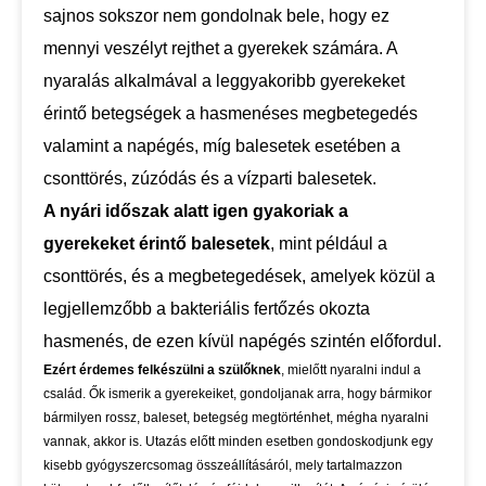
sajnos sokszor nem gondolnak bele, hogy ez
mennyi veszélyt rejthet a gyerekek számára. A
nyaralás alkalmával a leggyakoribb gyerekeket
érintő betegségek a hasmenéses megbetegedés
valamint a napégés, míg balesetek esetében a
csonttörés, zúzódás és a vízparti balesetek.
A nyári időszak alatt igen gyakoriak a
gyerekeket
érintő balesetek
, mint például a
csonttörés, és a megbetegedések, amelyek közül a
legjellemzőbb a bakteriális fertőzés okozta
hasmenés, de ezen kívül napégés szintén előfordul.
Ezért érdemes felkészülni a szülőknek
, mielőtt nyaralni indul a
család. Ők ismerik a gyerekeiket, gondoljanak arra, hogy bármikor
bármilyen rossz, baleset, betegség megtörténhet, mégha nyaralni
vannak, akkor is. Utazás előtt minden esetben gondoskodjunk egy
kisebb gyógyszercsomag összeállításáról, mely tartalmazzon