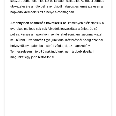
kötszert, sebfertőtlenítőt, láz és fájdalomcsillapítót. Az égési sérülés
utókezelésére a hűtő gél is rendkívül hatásos, és természetesen a
napvédő krémnek is ott a helye a csomagban.
Amennyiben hasmenés következik be,
keményen diétáztassuk a
gyereket, mellette sok-sok folyadék fogyasztása ajánlott, és só
pótlás. Persze a napon könnyen le lehet égni, amit azonnal vízzel
kell hűteni. Erre szintén figyeljünk oda. Kéztörésnél pedig azonnal
helyezzük nyugalomba a sérült végtagot, ez alapszabály.
Természetesen mielőtt útnak indulunk, nem árt bebiztosítani
magunkat egy jobb biztosítónál.