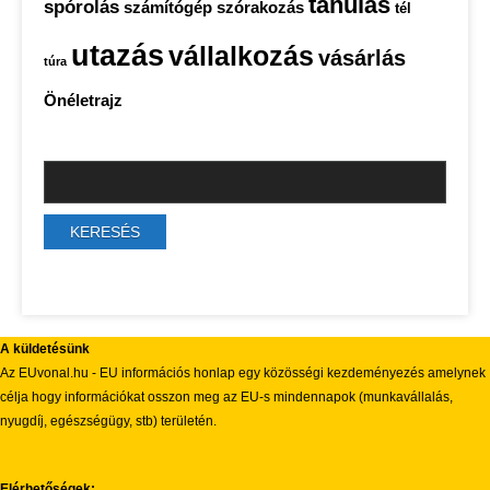
tanulás
spórolás
számítógép
szórakozás
tél
utazás
vállalkozás
vásárlás
túra
Önéletrajz
A küldetésünk
Az EUvonal.hu - EU információs honlap egy közösségi kezdeményezés amelynek
célja hogy információkat osszon meg az EU-s mindennapok (munkavállalás,
nyugdíj, egészségügy, stb) területén.
Elérhetőségek: