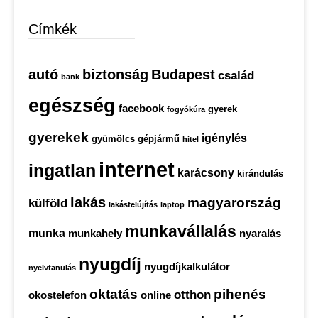
Címkék
autó
biztonság
Budapest
család
bank
egészség
facebook
gyerek
fogyókúra
gyerekek
igénylés
gyümölcs
gépjármű
hitel
internet
ingatlan
karácsony
kirándulás
lakás
magyarország
külföld
lakásfelújítás
laptop
munkavállalás
munka
munkahely
nyaralás
nyugdíj
nyugdíjkalkulátor
nyelvtanulás
oktatás
pihenés
otthon
okostelefon
online