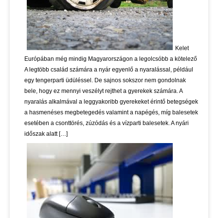
Kelet
Európában még mindig Magyarországon a legolcsóbb a kötelező
A legtöbb család számára a nyár egyenlő a nyaralással, például
egy tengerparti üdüléssel. De sajnos sokszor nem gondolnak
bele, hogy ez mennyi veszélyt rejthet a gyerekek számára. A
nyaralás alkalmával a leggyakoribb gyerekeket érintő betegségek
a hasmenéses megbetegedés valamint a napégés, míg balesetek
esetében a csonttörés, zúzódás és a vízparti balesetek. A nyári
időszak alatt […]