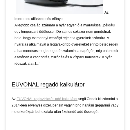
Az
internetes álláskeresés előnyei
A legtöbb család számára a nyár egyenlő a nyaralással, például
egy tengerparti üdüléssel. De sajnos sokszor nem gondolnak
bele, hogy ez mennyi veszélyt rejthet a gyerekek számára. A
nyaralás alkalmával a leggyakoribb gyerekeket érintő betegségek
a hasmenéses megbetegedés valamint a napégés, míg balesetek
esetében a csonttörés, zúzódás és a vízparti balesetek. A nyári
időszak alatt […]
EUVONAL regadó kalkulátor
Az
EUVONAL regisztrációs adó kalkulátor
segít Önnek kiszámolni a
2014-ben érvényes dízel, benzin vagy hibrid hajtású gépjármű vagy
motorkerékpár behozatala után fizetendő adó összegét.